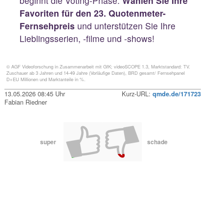
beginnt die Voting-Phase.
Wählen Sie Ihre
Favoriten für den 23. Quotenmeter-
Fernsehpreis
und unterstützen Sie Ihre
Lieblingsserien, -filme und -shows!
© AGF Videoforschung in Zusammenarbeit mit GfK; videoSCOPE 1.3, Marktstandard: TV.
Zuschauer ab 3 Jahren und 14-49 Jahre (Vorläufige Daten), BRD gesamt/ Fernsehpanel
D+EU Millionen und Marktanteile in %.
13.05.2026 08:45 Uhr
Kurz-URL:
qmde.de/171723
Fabian Riedner
super
schade