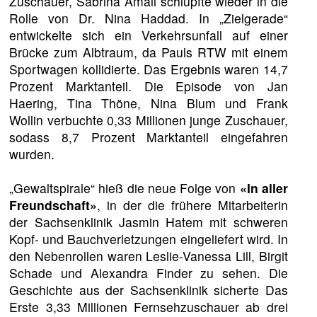
Zuschauer, Sabrina Amali schlüpfte wieder in die
Rolle von Dr. Nina Haddad. In „Zielgerade“
entwickelte sich ein Verkehrsunfall auf einer
Brücke zum Albtraum, da Pauls RTW mit einem
Sportwagen kollidierte. Das Ergebnis waren 14,7
Prozent Marktanteil. Die Episode von Jan
Haering, Tina Thöne, Nina Blum und Frank
Wollin verbuchte 0,33 Millionen junge Zuschauer,
sodass 8,7 Prozent Marktanteil eingefahren
wurden.
„Gewaltspirale“ hieß die neue Folge von
«In aller
Freundschaft»
, in der die frühere Mitarbeiterin
der Sachsenklinik Jasmin Hatem mit schweren
Kopf- und Bauchverletzungen eingeliefert wird. In
den Nebenrollen waren Leslie-Vanessa Lill, Birgit
Schade und Alexandra Finder zu sehen. Die
Geschichte aus der Sachsenklinik sicherte Das
Erste 3,33 Millionen Fernsehzuschauer ab drei