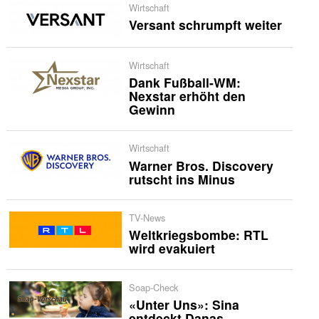
Wirtschaft
Versant schrumpft weiter
Wirtschaft
Dank Fußball-WM:
Nexstar erhöht den
Gewinn
Wirtschaft
Warner Bros. Discovery
rutscht ins Minus
TV-News
Weltkriegsbombe: RTL
wird evakuiert
Soap-Check
«Unter Uns»: Sina
entdeckt Danas