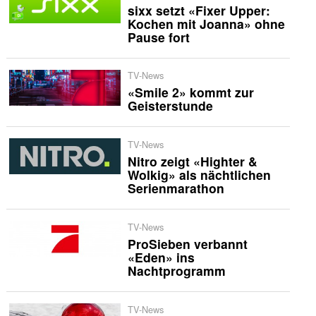
sixx setzt «Fixer Upper:
Kochen mit Joanna» ohne
Pause fort
TV-News
«Smile 2» kommt zur
Geisterstunde
TV-News
Nitro zeigt «Highter &
Wolkig» als nächtlichen
Serienmarathon
TV-News
ProSieben verbannt
«Eden» ins
Nachtprogramm
TV-News