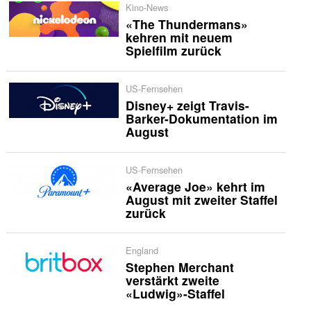
Kino-News
«The Thundermans»
kehren mit neuem
Spielfilm zurück
US-Fernsehen
Disney+ zeigt Travis-
Barker-Dokumentation im
August
US-Fernsehen
«Average Joe» kehrt im
August mit zweiter Staffel
zurück
England
Stephen Merchant
verstärkt zweite
«Ludwig»-Staffel