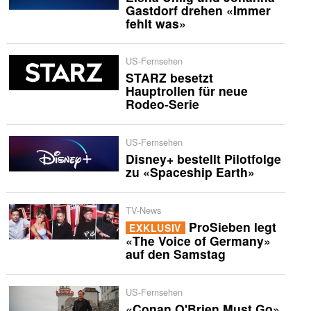
Gastdorf drehen «Immer
fehlt was»
US-Fernsehen
STARZ besetzt
Hauptrollen für neue
Rodeo-Serie
US-Fernsehen
Disney+ bestellt Pilotfolge
zu «Spaceship Earth»
TV-News
ProSieben legt
EXKLUSIV
«The Voice of Germany»
auf den Samstag
US-Fernsehen
«Conan O'Brien Must Go»