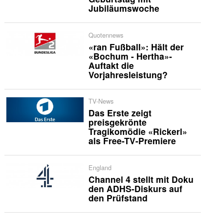
Jubiläumswoche
Quotennews
«ran Fußball»: Hält der
«Bochum - Hertha»-
Auftakt die
Vorjahresleistung?
TV-News
Das Erste zeigt
preisgekrönte
Tragikomödie «Rickerl»
als Free-TV-Premiere
England
Channel 4 stellt mit Doku
den ADHS-Diskurs auf
den Prüfstand