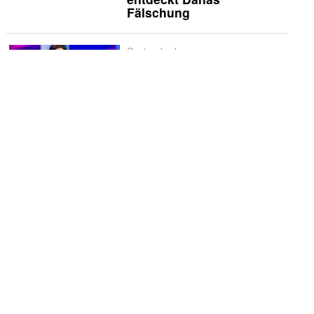
Fälschung
Quotencheck
Quotencheck:
«Maischberger»
Schwerpunkt
Spanien liebt
Historienserien: «La
Favorita 1922» verliert
schnell an Glanz
Vermischtes
Godehard Giese und
Ursina Lardi treten zum
«Duell» an
Die Kritiker
Die Kritiker: «Nix ist fix»