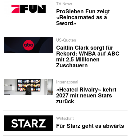
TV-News
ProSieben Fun zeigt
«Reincarnated as a
Sword»
US-Quoten
Caitlin Clark sorgt für
Rekord: WNBA auf ABC
mit 2,5 Millionen
Zuschauern
International
«Heated Rivalry» kehrt
2027 mit neuen Stars
zurück
Wirtschaft
Für Starz geht es abwärts