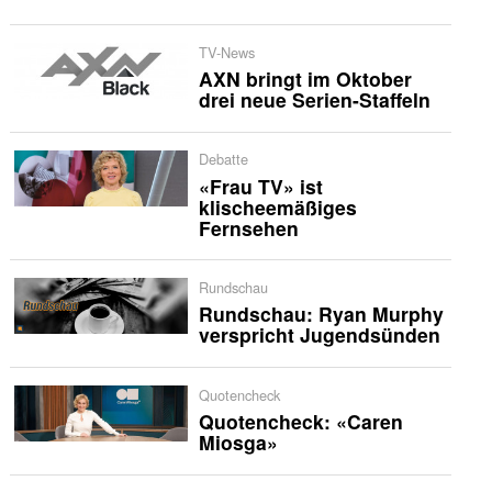
TV-News
AXN bringt im Oktober
drei neue Serien-Staffeln
Debatte
«Frau TV» ist
klischeemäßiges
Fernsehen
Rundschau
Rundschau: Ryan Murphy
verspricht Jugendsünden
Quotencheck
Quotencheck: «Caren
Miosga»