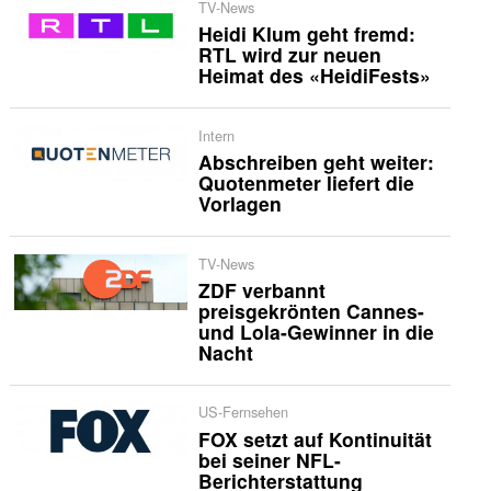
TV-News
Heidi Klum geht fremd:
RTL wird zur neuen
Heimat des «HeidiFests»
Intern
Abschreiben geht weiter:
Quotenmeter liefert die
Vorlagen
TV-News
ZDF verbannt
preisgekrönten Cannes-
und Lola-Gewinner in die
Nacht
US-Fernsehen
FOX setzt auf Kontinuität
bei seiner NFL-
Berichterstattung