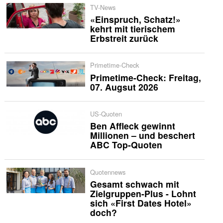
TV-News
«Einspruch, Schatz!»
kehrt mit tierischem
Erbstreit zurück
Primetime-Check
Primetime-Check: Freitag,
07. Augsut 2026
US-Quoten
Ben Affleck gewinnt
Millionen – und beschert
ABC Top-Quoten
Quotennews
Gesamt schwach mit
Zielgruppen-Plus - Lohnt
sich «First Dates Hotel»
doch?