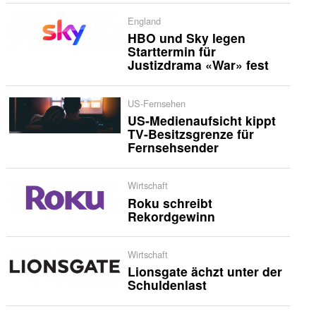
England
HBO und Sky legen
Starttermin für
Justizdrama «War» fest
US-Fernsehen
US-Medienaufsicht kippt
TV-Besitzsgrenze für
Fernsehsender
Wirtschaft
Roku schreibt
Rekordgewinn
Wirtschaft
Lionsgate ächzt unter der
Schuldenlast