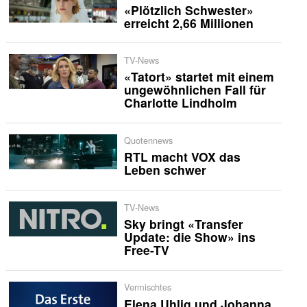
«Plötzlich Schwester»
erreicht 2,66 Millionen
TV-News
«Tatort» startet mit einem
ungewöhnlichen Fall für
Charlotte Lindholm
Quotennews
RTL macht VOX das
Leben schwer
TV-News
Sky bringt «Transfer
Update: die Show» ins
Free-TV
Vermischtes
Elena Uhlig und Johanna