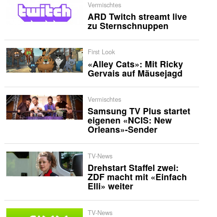
Vermischtes
ARD Twitch streamt live
zu Sternschnuppen
First Look
«Alley Cats»: Mit Ricky
Gervais auf Mäusejagd
Vermischtes
Samsung TV Plus startet
eigenen «NCIS: New
Orleans»-Sender
TV-News
Drehstart Staffel zwei:
ZDF macht mit «Einfach
Elli» weiter
TV-News