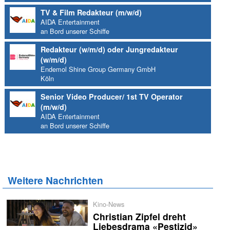
TV & Film Redakteur (m/w/d)
AIDA Entertainment
an Bord unserer Schiffe
Redakteur (w/m/d) oder Jungredakteur
(w/m/d)
Endemol Shine Group Germany GmbH
Köln
Senior Video Producer/ 1st TV Operator
(m/w/d)
AIDA Entertainment
an Bord unserer Schiffe
Weitere Nachrichten
Kino-News
Christian Zipfel dreht
Liebesdrama «Pestizid»