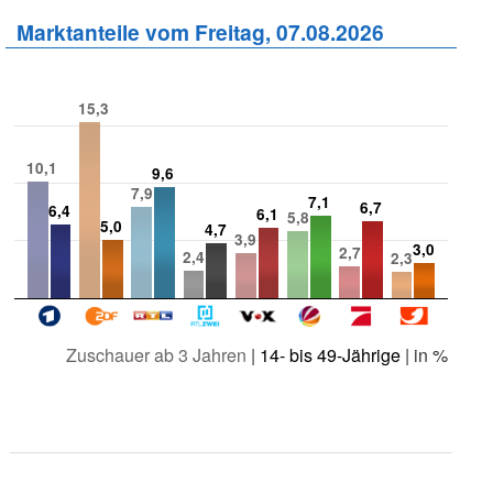
Marktanteile vom Freitag, 07.08.2026
15,3
10,1
9,6
7,9
7,1
6,7
6,4
6,1
5,8
5,0
4,7
3,9
3,0
2,7
2,4
2,3
Zuschauer ab 3 Jahren
|
14- bis 49-Jährige
| in %