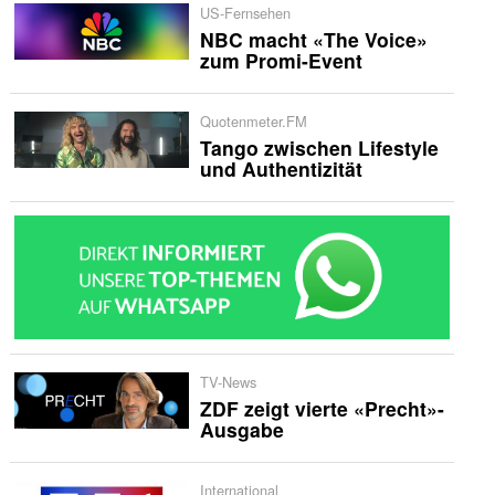
US-Fernsehen
NBC macht «The Voice»
zum Promi-Event
Quotenmeter.FM
Tango zwischen Lifestyle
und Authentizität
TV-News
ZDF zeigt vierte «Precht»-
Ausgabe
International