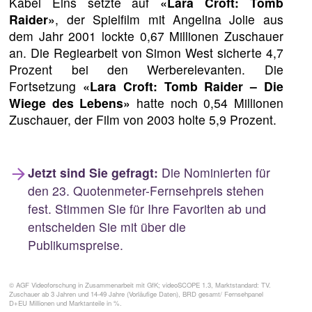
Kabel Eins setzte auf
«Lara Croft: Tomb
Raider»
, der Spielfilm mit Angelina Jolie aus
dem Jahr 2001 lockte 0,67 Millionen Zuschauer
an. Die Regiearbeit von Simon West sicherte 4,7
Prozent bei den Werberelevanten. Die
Fortsetzung
«Lara Croft: Tomb Raider – Die
Wiege des Lebens»
hatte noch 0,54 Millionen
Zuschauer, der Film von 2003 holte 5,9 Prozent.
Jetzt sind Sie gefragt:
Die Nominierten für
den 23. Quotenmeter-Fernsehpreis stehen
fest. Stimmen Sie für Ihre Favoriten ab und
entscheiden Sie mit über die
Publikumspreise.
© AGF Videoforschung in Zusammenarbeit mit GfK; videoSCOPE 1.3, Marktstandard: TV.
Zuschauer ab 3 Jahren und 14-49 Jahre (Vorläufige Daten), BRD gesamt/ Fernsehpanel
D+EU Millionen und Marktanteile in %.