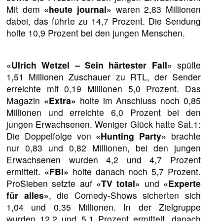
Mit dem
«heute journal»
waren 2,83 Millionen
dabei, das führte zu 14,7 Prozent. Die Sendung
holte 10,9 Prozent bei den jungen Menschen.
«Ulrich Wetzel – Sein härtester Fall»
spülte
1,51 Millionen Zuschauer zu RTL, der Sender
erreichte mit 0,19 Millionen 5,0 Prozent. Das
Magazin
«Extra»
holte im Anschluss noch 0,85
Millionen und erreichte 6,0 Prozent bei den
jungen Erwachsenen. Weniger Glück hatte Sat.1:
Die Doppelfolge von
«Hunting Party»
brachte
nur 0,83 und 0,82 Millionen, bei den jungen
Erwachsenen wurden 4,2 und 4,7 Prozent
ermittelt.
«FBI»
holte danach noch 5,7 Prozent.
ProSieben setzte auf
«TV total»
und
«Experte
für alles»
, die Comedy-Shows sicherten sich
1,04 und 0,35 Millionen. In der Zielgruppe
wurden 12,2 und 5,1 Prozent ermittelt, danach