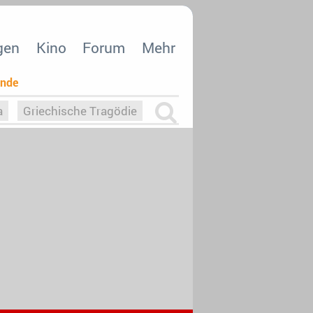
gen
Kino
Forum
Mehr
ende
a
Griechische Tragödie
m
Die Macht der KI
26
nisvergabe
dcast-Reviews
Upfronts21