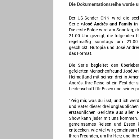
Die Dokumentationsreihe wurde urs
Der US-Sender CNN wird die sechs
Serie
«José Andrés and Family in
Die erste Folge wird am Sonntag, 
21.00 Uhr gezeigt, die folgenden 
regelmäßig sonntags um 21.0
geschickt. Nutopia und José André
das Format.
Die Serie begleitet den überleb
gefeierten Menschenfreund José An
Heimatland mit seinen drei in Ame
Andrés. Ihre Reise ist ein Fest der
Leidenschaft für Essen und seiner p
"Zeig mir, was du isst, und ich wer
und Vater dieser drei unglaublichen
erstaunlichen Gerichte aus allen 
Show kann jeder mit uns kommen, u
gemeinsames Reisen und Essen k
entdecken, wie viel wir gemeinsam h
Ihren Freunden, um Ihr Herz und Ihre