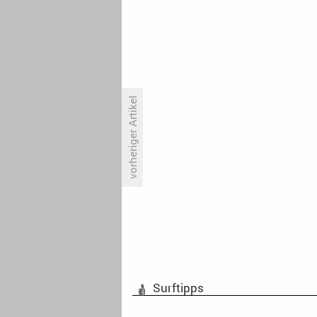
vorheriger Artikel
«Polizeiruf 110: Little Boxes»:
Keine einzige Klischeevorstellung
wird ausgelassen
Surftipps