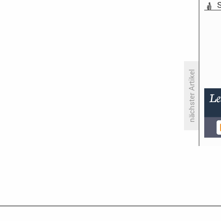
S
nächster Artikel
«Elemental»: Gutes Kino für
kleines Geld