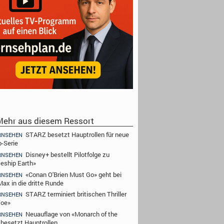
ehr aus diesem Ressort
STARZ besetzt Hauptrollen für neue
RNSEHEN
-Serie
Disney+ bestellt Pilotfolge zu
RNSEHEN
eship Earth»
«Conan O'Brien Must Go» geht bei
RNSEHEN
ax in die dritte Runde
STARZ terminiert britischen Thriller
RNSEHEN
Toe»
Neuauflage von «Monarch of the
RNSEHEN
 besetzt Hauptrollen