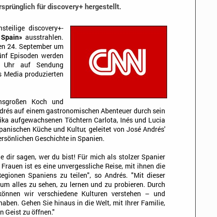
prünglich für discovery+ hergestellt.
teilige discovery+-
 Spain»
ausstrahlen.
den 24. September um
fünf Episoden werden
0 Uhr auf Sendung
s Media produzierten
ensgroßen Koch und
drés auf einem gastronomischen Abenteuer durch sein
rika aufgewachsenen Töchtern Carlota, Inés und Lucia
 spanischen Küche und Kultur, geleitet von José Andrés'
ersönlichen Geschichte in Spanien.
de dir sagen, wer du bist! Für mich als stolzer Spanier
 Frauen ist es eine unvergessliche Reise, mit ihnen die
Regionen Spaniens zu teilen", so Andrés. "Mit dieser
m alles zu sehen, zu lernen und zu probieren. Durch
önnen wir verschiedene Kulturen verstehen – und
aben. Gehen Sie hinaus in die Welt, mit Ihrer Familie,
n Geist zu öffnen."