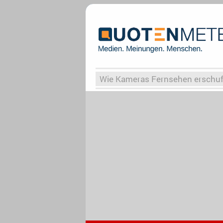
Wie Kameras Fernsehen erschu
Vergessene Serien
Von Weima
Globaler Süden
Das Ende vo
Upfronts25
AktenzeichenXY-
What the Game
Rassismus