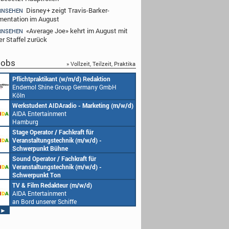
Disney+ zeigt Travis-Barker-
RNSEHEN
entation im August
«Average Joe» kehrt im August mit
RNSEHEN
er Staffel zurück
obs
» Vollzeit, Teilzeit, Praktika
ktikant (w/m/d) Redaktion
Redakteur (w/m/d) oder Jungredakteu
Shine Group Germany GmbH
(w/m/d)
Endemol Shine Group Germany GmbH
Köln
nt AIDAradio - Marketing (m/w/d)
Senior Video Producer/ 1st TV Operat
rtainment
(m/w/d)
AIDA Entertainment
an Bord unserer Schiffe
ator / Fachkraft für
Studentische Aushilfe (w/m/d) – You
ungstechnik (m/w/d) -
Endemol Shine Group Germany GmbH
nkt Bühne
Köln
rtainment
ator / Fachkraft für
Redaktionsleitung (w/m/d)
serer Schiffe
ungstechnik (m/w/d) -
Endemol Shine Group Germany GmbH
kt Ton
Köln
rtainment
 Redakteur (m/w/d)
Producer (w/m/d)
serer Schiffe
rtainment
Endemol Shine Group Germany GmbH
serer Schiffe
Köln
►