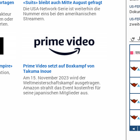
ortagen
«Suits» bleibt auch Mitte August gefragt
US-FE
Die USA-Network-Serie ist weiterhin die
Dokum
Nummer eins bei den amerikanischen
akteur
Streamern.
en oder
US-FE
zweit
rten.
J
Pflichtpra
Endemol 
Köln
Werkstude
ampire»
Prime Video setzt auf Boxkampf von
AIDA Ente
Takuma Inoue
tion,
Hamburg
Am 15. November 2023 wird der
Stage Oper
Weltmeisterschaftskampf ausgetragen.
Veranstalt
Amazon strahlt das Event kostenfrei für
Schwerpu
seine japanischen Mitglieder aus.
AIDA Ente
Sound Oper
an Bord un
Veranstalt
Schwerpun
AIDA Ente
TV & Film
an Bord un
AIDA Ente
an Bord un
◄