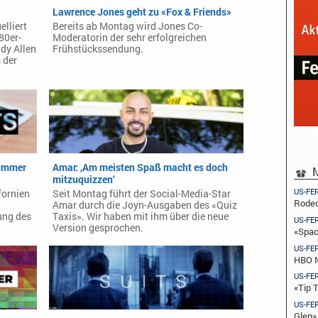
Lawrence Jones geht zu «Fox & Friends»
lliert
Bereits ab Montag wird Jones Co-
80er-
Moderatorin der sehr erfolgreichen
dy Allen
Frühstückssendung.
 der
Nummer
Amar: ‚Am meisten Spaß macht es doch
M
mitzuquizzen‘
US-FE
fornien
Seit Montag führt der Social-Media-Star
Rodeo
Amar durch die Joyn-Ausgaben des «Quiz
ung des
Taxis». Wir haben mit ihm über die neue
US-FE
Version gesprochen.
«Spac
US-FE
HBO M
US-FE
«Tip 
US-FE
Glen»