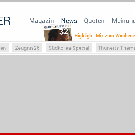
Magazin
News
Quoten
Meinun
32
Highlight-Mix zum Wochen
fen
Zeugnis26
Südkorea-Special
Thunerts Them
r zu Hitler
Die Serientheorie
Faszination Horrorfil
n
Halloweeen
Weihnachts-Special
ZeugUpfronts
Special
Buchclub
Heim-EM
Screenforce25
Po
Buchclub
YouTuber
eSport im TV
Screenforce