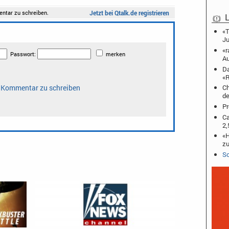
L
«T
J
«r
Au
Da
«R
Ch
de
Pr
Ca
2,
«H
zu
Sc