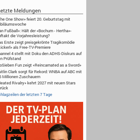
etzte Meldungen
he One Show» feiert 20. Geburtstag mit
ubiläumswoche
an Fußball»: Hält der «Bochum - Hertha»-
ftakt die Vorjahresleistung?
s Erste zeigt preisgekrönte Tragikomödie
ickerl» als Free-TV-Premiere
annel 4 stellt mit Doku den ADHS-Diskurs auf
n Prüfstand
oSieben Fun zeigt «Reincarnated as a Sword»
itlin Clark sorgt für Rekord: WNBA auf ABC mit
5 Millionen Zuschauern
eated Rivalry» kehrt 2027 mit neuen Stars
rück
hlagzeilen der letzten 7 Tage