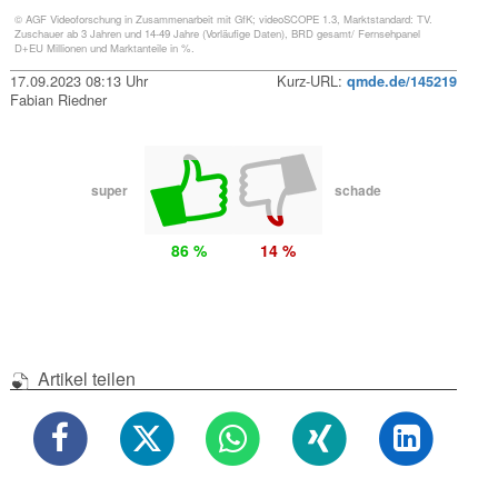
© AGF Videoforschung in Zusammenarbeit mit GfK; videoSCOPE 1.3, Marktstandard: TV.
Zuschauer ab 3 Jahren und 14-49 Jahre (Vorläufige Daten), BRD gesamt/ Fernsehpanel
D+EU Millionen und Marktanteile in %.
17.09.2023 08:13 Uhr
Kurz-URL:
qmde.de/145219
Fabian Riedner
super
schade
86 %
14 %
Artikel teilen