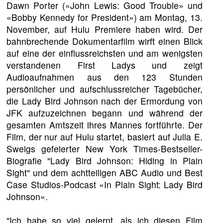
Dawn Porter («John Lewis: Good Trouble» und
«Bobby Kennedy for President») am Montag, 13.
November, auf Hulu Premiere haben wird. Der
bahnbrechende Dokumentarfilm wirft einen Blick
auf eine der einflussreichsten und am wenigsten
verstandenen First Ladys und zeigt
Audioaufnahmen aus den 123 Stunden
persönlicher und aufschlussreicher Tagebücher,
die Lady Bird Johnson nach der Ermordung von
JFK aufzuzeichnen begann und während der
gesamten Amtszeit ihres Mannes fortführte. Der
Film, der nur auf Hulu startet, basiert auf Julia E.
Sweigs gefeierter New York Times-Bestseller-
Biografie "Lady Bird Johnson: Hiding in Plain
Sight" und dem achtteiligen ABC Audio und Best
Case Studios-Podcast «In Plain Sight: Lady Bird
Johnson».
"Ich habe so viel gelernt, als ich diesen Film