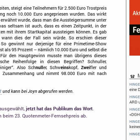
eiten, steigt eine Teilnehmern für 2.500 Euro Trostpreis
ng noch 10.000 Euro angepriesen wurden. Das wirkt
t erwähnt wurde, dass man die Aussteigersumme unter
was seltsam ist auch, dass es einen Zeitpunkt, in der
en mit ihrem Startkapital aussteigen können. Es gab
 wann dies der Fall sein würde. So erschien dieser
h. So gewinnt nur derjenige für eine Primetime-Show
ist als 95 Prozent – nämlich 10.000 Euro und selbst die
t. Für den Hauptgewinn musste man übrigens dieses
sche Reihenfolge in diesen Begriffen? Schnuller,
iniger“. Also Sch
null
er, Schw
eins
kopf,
Zwei
fler und
sen Zusammenhang und nimmt 98.000 Euro mit nach
M
HING
eine 
1
und kann bei Joyn abgerufen werden.
HING
ARD u
 ausgewählt,
jetzt hat das Publikum das Wort
.
HING
«DGH
en beim 23. Quotenmeter-Fernsehpreis ab.
HING
keine
HING