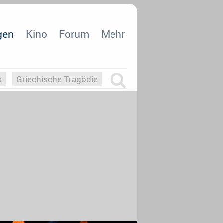
gen
Kino
Forum
Mehr
a
Griechische Tragödie
m
Die Macht der KI
26
nisvergabe
dcast-Reviews
Upfronts21