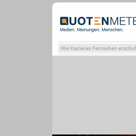
Wie Kameras Fernsehen erschu
Vergessene Serien
Von Weima
Globaler Süden
Das Ende vo
Upfronts25
AktenzeichenXY-
What the Game
Rassismus