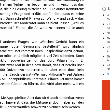
mit einem Teilnehmer begonnen und im Anschluss das
L
, die die Lösung mitteilen soll. Die außer Konkurrenz
se Logik-Frage und erklärt ausführlich, dass es keine
«C
r ist. Dann schreitet Pilawa zur Wand – und zack – das
di
blendet. Der Moderator kann es nicht lassen: „Weil es
«T
hester ist.“ Einmal die Antwort zu nennen hätte auch
ne
ST
Ne
i anderen Fragen, wie „Welches Gericht kann ein
Ha
ganer guten Gewissens bestellen?“ wird ähnlich
«T
zu
arbeitet: Dort kommen noch Einspielfilme dazu, genau,
n möchte nämlich möglichst viel Zeit schinden. Doch
Di
A
rklich souverän gelingt das Jörg Pilawa nicht. Er
ahlt zwar Mal in der Show damit, dass er bereits über
«A
St
000 Quizshows moderierte, ist aber eben doch kein
Sc
nther Jauch, der mit «Wer wird Millionär?» seit Jahren
n Millionenpublikum unterhält. Pilawa versucht immer
zelnen Gästen zu führen, das wirkt aber meist wie ein
n
Me-App spielbar. Aber das wirkt auch sonderbar, wenn
uf hinweist, dass die Mitspieler doch lieber auf den
ie Bilder vermutlich schwer zu erkennen sein werden.