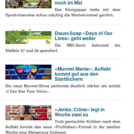
noch im Mai
Das Königspaar hatte mit dem
Oprah-Interview schon mächtig die Werbetrommel gerührt.
Dauer-Soap «Days of Our
Lives» geht weiter
Die NBC-Serie bekommt die
Staffeln 57 und 58 spendiert.
«Murmel Mania»: Auftakt
kommt gut aus den
Startlöchern
Die neue Murmel-Show performte deutlich stärker als zuletzt
«I Can See Your Voice».
«Jenke. Crime» legt in
Woche zwei zu
Trotz gemischter Kritiken nach dem
Auftakt konnte das neue «ProSieben»-Format in der zweiten
Woche eine Steigerung hinlegen.