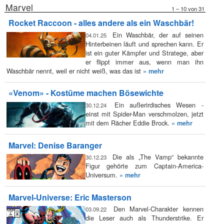
Marvel
1 – 10 von 31
Rocket Raccoon - alles andere als ein Waschbär!
Ein Waschbär, der auf seinen
04.01.25
Hinterbeinen läuft und sprechen kann. Er
ist ein guter Kämpfer und Stratege, aber
er flippt immer aus, wenn man ihn
Waschbär nennt, weil er nicht weiß, was das ist
» mehr
«Venom» - Kostüme machen Bösewichte
Ein außerirdisches Wesen -
30.12.24
einst mit Spider-Man verschmolzen, jetzt
mit dem Rächer Eddie Brock.
» mehr
Marvel: Denise Baranger
Die als „The Vamp“ bekannte
30.12.23
Figur gehörte zum Captain-America-
Universum.
» mehr
Marvel-Universe: Eric Masterson
Den Marvel-Charakter kennen
03.09.22
die Leser auch als Thunderstrike. Er