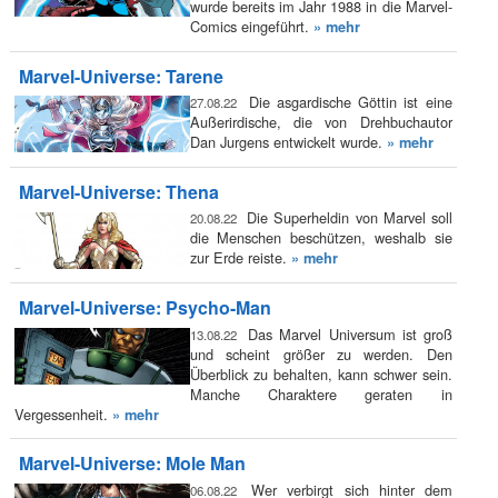
wurde bereits im Jahr 1988 in die Marvel-
Comics eingeführt.
» mehr
Marvel-Universe: Tarene
Die asgardische Göttin ist eine
27.08.22
Außerirdische, die von Drehbuchautor
Dan Jurgens entwickelt wurde.
» mehr
Marvel-Universe: Thena
Die Superheldin von Marvel soll
20.08.22
die Menschen beschützen, weshalb sie
zur Erde reiste.
» mehr
Marvel-Universe: Psycho-Man
Das Marvel Universum ist groß
13.08.22
und scheint größer zu werden. Den
Überblick zu behalten, kann schwer sein.
Manche Charaktere geraten in
Vergessenheit.
» mehr
Marvel-Universe: Mole Man
Wer verbirgt sich hinter dem
06.08.22