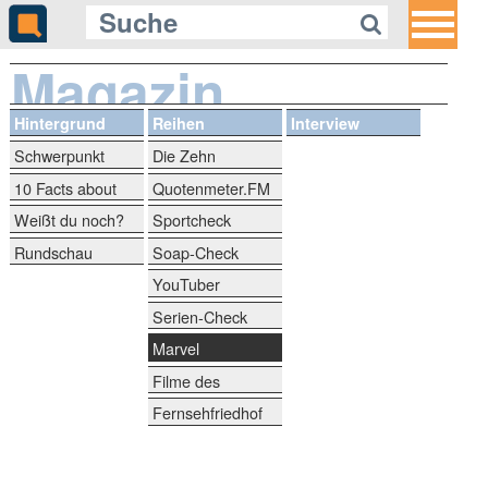
Magazin
Hintergrund
Reihen
Interview
Schwerpunkt
Die Zehn
10 Facts about
Quotenmeter.FM
Weißt du noch?
Sportcheck
Rundschau
Soap-Check
YouTuber
Serien-Check
Marvel
Filme des
Grauens
Fernsehfriedhof