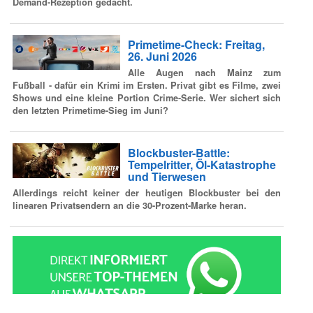
Demand-Rezeption gedacht.
Primetime-Check: Freitag,
26. Juni 2026
Alle Augen nach Mainz zum
Fußball - dafür ein Krimi im Ersten. Privat gibt es Filme, zwei
Shows und eine kleine Portion Crime-Serie. Wer sichert sich
den letzten Primetime-Sieg im Juni?
Blockbuster-Battle:
Tempelritter, Öl-Katastrophe
und Tierwesen
Allerdings reicht keiner der heutigen Blockbuster bei den
linearen Privatsendern an die 30-Prozent-Marke heran.