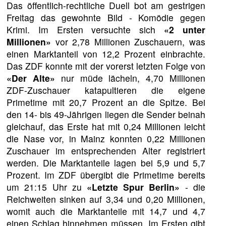
Das öffentlich-rechtliche Duell bot am gestrigen
Freitag das gewohnte Bild - Komödie gegen
Krimi. Im Ersten versuchte sich
«2 unter
Millionen»
vor 2,78 Millionen Zuschauern, was
einen Marktanteil von 12,2 Prozent einbrachte.
Das ZDF konnte mit der vorerst letzten Folge von
«Der Alte»
nur müde lächeln, 4,70 Millionen
ZDF-Zuschauer katapultieren die eigene
Primetime mit 20,7 Prozent an die Spitze. Bei
den 14- bis 49-Jährigen liegen die Sender beinah
gleichauf, das Erste hat mit 0,24 Millionen leicht
die Nase vor, in Mainz konnten 0,22 Millionen
Zuschauer im entsprechenden Alter registriert
werden. Die Marktanteile lagen bei 5,9 und 5,7
Prozent. Im ZDF übergibt die Primetime bereits
um 21:15 Uhr zu
«Letzte Spur Berlin»
- die
Reichweiten sinken auf 3,34 und 0,20 Millionen,
womit auch die Marktanteile mit 14,7 und 4,7
einen Schlag hinnehmen müssen. Im Ersten gibt