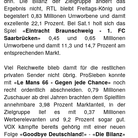
drin. Die Bilanz der Zielgruppe ändert das
Ergebnis nicht, RTL bleibt Freitags-König und
begeistert 0,83 Millionen Umworbene und damit
exzellente 22,1 Prozent. Bei Sat.1 holt sich das
Spiel
«Eintracht Braunschweig - 1. FC
Saarbrücken»
0,45 und 0,65 Millionen
Umworbene und damit 11,3 und 14,7 Prozent am
entsprechenden Markt.
Viel Reichweite blieb damit für die restlichen
privaten Sender nicht übrig. ProSieben konnte
mit
«Le Mans 66 - Gegen jede Chance»
noch
recht ordentlich abschneiden. 0,79 Millionen
Zuschauer ab drei Jahren brachten dem Spielfilm
annehmbare 3,98 Prozent Marktanteil, in der
Zielgruppe lief es mit 0,37 Millionen
Werberelevanten und 9,2 Prozent sogar gut.
VOX kämpfte bereits gehörig mit einer neuen
Folge
«Goodbye Deutschland!»
-
«Die Bilanz»