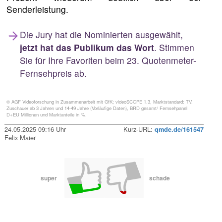
Senderleistung.
Die Jury hat die Nominierten ausgewählt,
jetzt hat das Publikum das Wort
. Stimmen
Sie für Ihre Favoriten beim 23. Quotenmeter-
Fernsehpreis ab.
© AGF Videoforschung in Zusammenarbeit mit GfK; videoSCOPE 1.3, Marktstandard: TV.
Zuschauer ab 3 Jahren und 14-49 Jahre (Vorläufige Daten), BRD gesamt/ Fernsehpanel
D+EU Millionen und Marktanteile in %.
24.05.2025 09:16 Uhr
Kurz-URL:
qmde.de/161547
Felix Maier
super
schade