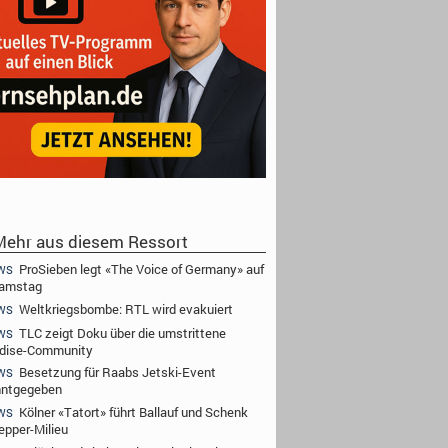
ehr aus diesem Ressort
ProSieben legt «The Voice of Germany» auf
WS
Samstag
Weltkriegsbombe: RTL wird evakuiert
WS
TLC zeigt Doku über die umstrittene
WS
dise-Community
Besetzung für Raabs Jetski-Event
WS
nntgegeben
Kölner «Tatort» führt Ballauf und Schenk
WS
epper-Milieu