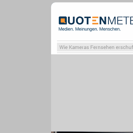
Wie Kameras Fernsehen erschu
Vergessene Serien
Von Weima
Globaler Süden
Das Ende vo
Upfronts25
AktenzeichenXY-
What the Game
Rassismus