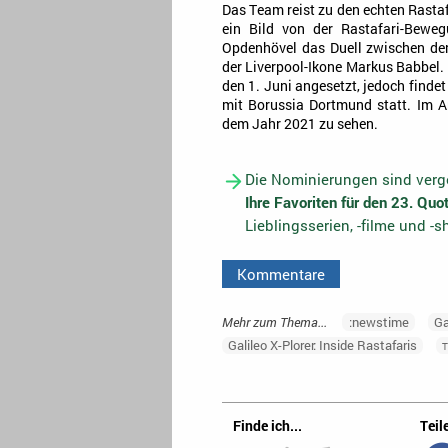
Das Team reist zu den echten Rastaf
ein Bild von der Rastafari-Bewe
Opdenhövel das Duell zwischen de
der Liverpool-Ikone Markus Babbel.
den 1. Juni angesetzt, jedoch find
mit Borussia Dortmund statt. Im A
dem Jahr 2021 zu sehen.
Die Nominierungen sind verge
Ihre Favoriten für den 23. Qu
Lieblingsserien, -filme und -
Kommentare
Mehr zum Thema...
:newstime
Ga
Galileo X-Plorer: Inside Rastafaris
T
Finde ich...
Teile