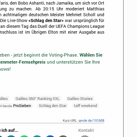
aris, den Bobo Ashanti, nach Jamaika, um sich vor Ort
gung zu machen. Ab 20:15 Uhr moderiert Matthias
n achtmaligen deutschen Meister Mehmet Scholl und
 Die Live-Show
«Schlag den Star»
war ursprünglich für
et an diesem Tag das Duell der UEFA Champions League
nschluss ist im Übrigen Elton mit einer Ausgabe aus
ben - jetzt beginnt die Voting-Phase.
Wählen Sie
otenmeter-Fernsehpreis
und unterstützen Sie Ihre
shows!
lileo
Galileo 360° Ranking XXL
Galileo Stories
ProSieben
Schlag den Star
taff weekend
V-Sender
Kurz-URL:
qmde.de/151608
 ich auf...
Kontakt