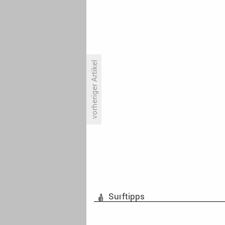
vorheriger Artikel
Peter Giesel zieht es nach
Vietnam
Surftipps