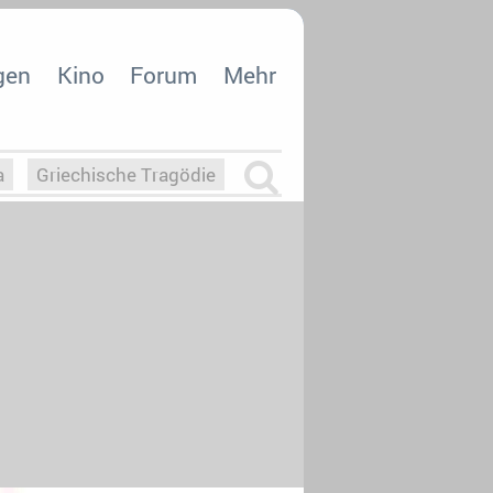
gen
Kino
Forum
Mehr
a
Griechische Tragödie
m
Die Macht der KI
26
nisvergabe
dcast-Reviews
Upfronts21