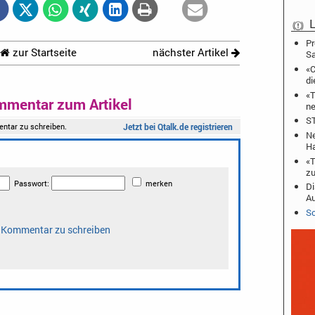
L
Pr
zur Startseite
nächster Artikel
S
«C
di
«T
mmentar zum Artikel
ne
ST
Ne
Ha
«T
zu
Di
A
Sc