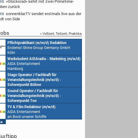
«Glücksrad» kehrt mit zwei Primetime-
WS
ben zurück
sonnenklar.TV sendet erstmals live aus der
WS
adt von Side
obs
» Vollzeit, Teilzeit, Praktika
Pflichtpraktikant (w/m/d) Redaktion
Endemol Shine Group Germany GmbH
Köln
Werkstudent AIDAradio - Marketing (m/w/d)
AIDA Entertainment
Hamburg
Stage Operator / Fachkraft für
Veranstaltungstechnik (m/w/d) -
Schwerpunkt Bühne
AIDA Entertainment
Sound Operator / Fachkraft für
an Bord unserer Schiffe
Veranstaltungstechnik (m/w/d) -
Schwerpunkt Ton
AIDA Entertainment
TV & Film Redakteur (m/w/d)
an Bord unserer Schiffe
AIDA Entertainment
an Bord unserer Schiffe
►
urftipp