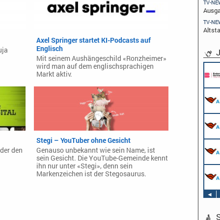
TV-NE
Ausga
TV-NE
Altst
Axel Springer startet KI-Podcasts auf
Englisch
uja
J
Mit seinem Aushängeschild «Ronzheimer»
wird man auf dem englischsprachigen
Markt aktiv.
Stegi – YouTuber ohne Gesicht
nder den
Genauso unbekannt wie sein Name, ist
sein Gesicht. Die YouTube-Gemeinde kennt
ihn nur unter «Stegi», denn sein
Markenzeichen ist der Stegosaurus.
◄
S