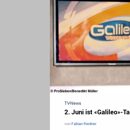
TV-News
2. Juni ist «Galileo»-T
von
Fabian Riedner