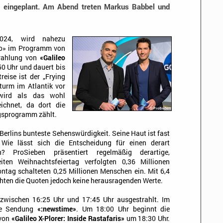
 eingeplant. Am Abend treten Markus Babbel und
024, wird nahezu
leo» im Programm von
trahlung von
«Galileo
0 Uhr und dauert bis
reise ist der „Frying
turm im Atlantik vor
wird als das wohl
eichnet, da dort die
gsprogramm zählt.
 Berlins bunteste Sehenswürdigkeit. Seine Haut ist fast
 Wie lässt sich die Entscheidung für einen derart
n? ProSieben präsentiert regelmäßig derartige,
en Weihnachtsfeiertag verfolgten 0,36 Millionen
tag schalteten 0,25 Millionen Menschen ein. Mit 6,4
chten die Quoten jedoch keine herausragenden Werte.
zwischen 16:25 Uhr und 17:45 Uhr ausgestrahlt. Im
ie Sendung
«:newstime»
. Um 18:00 Uhr beginnt die
 von
«Galileo X-Plorer: Inside Rastafaris»
um 18:30 Uhr.