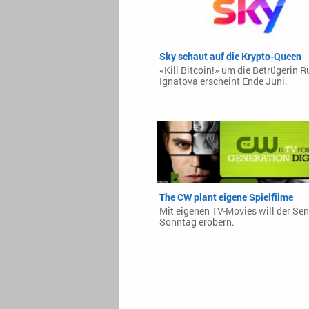
Sky schaut auf die Krypto-Queen
«Kill Bitcoin!» um die Betrügerin R
Ignatova erscheint Ende Juni.
The CW plant eigene Spielfilme
Mit eigenen TV-Movies will der Se
Sonntag erobern.