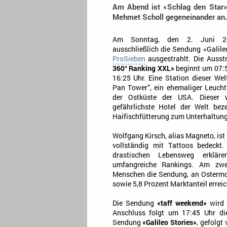
Am Abend ist «Schlag den Star»
Mehmet Scholl gegeneinander an.
Am Sonntag, den 2. Juni 2
ausschließlich die Sendung «Gali
ProSieben
ausgestrahlt. Die Auss
360° Ranking XXL»
beginnt um 07:5
16:25 Uhr. Eine Station dieser Welt
Pan Tower”, ein ehemaliger Leucht
der Ostküste der USA. Dieser 
gefährlichste Hotel der Welt bez
Haifischfütterung zum Unterhaltun
Wolfgang Kirsch, alias Magneto, ist
vollständig mit Tattoos bedeckt.
drastischen Lebensweg erkläre
umfangreiche Rankings. Am zweit
Menschen die Sendung, an Ostermon
sowie 5,8 Prozent Marktanteil errei
Die Sendung
«taff weekend»
wird 
Anschluss folgt um 17:45 Uhr d
Sendung
«Galileo Stories»
, gefolgt