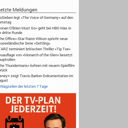
etzte Meldungen
oSieben legt «The Voice of Germany» auf den
amstag
onan O'Brien Must Go» geht bei HBO Max in
e dritte Runde
he Office»-Star Rainn Wilson spricht neue
useeländische Serie «Settling»
ARZ terminiert britischen Thriller «Tip Toe»
uauflage von «Monarch of the Glen» besetzt
uptrollen
he Thundermans» kehren mit neuem Spielfilm
rück
sney+ zeigt Travis-Barker-Dokumentation im
ugust
hlagzeilen der letzten 7 Tage