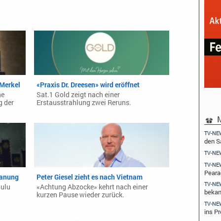
 Merkel
«Praxis Dr. Dreesen» wird eröffnet
he
Sat.1 Gold zeigt nach einer
g der
Erstausstrahlung zwei Reruns.
M
TV-NE
den 
TV-NE
TV-NE
Peara
lanung
Peter Giesel zieht es nach Vietnam
TV-NE
Hulu
«Achtung Abzocke» kehrt nach einer
beka
kurzen Pause wieder zurück.
TV-NE
ins Pr