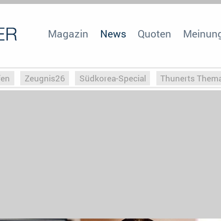
Magazin
News
Quoten
Meinun
fen
Zeugnis26
Südkorea-Special
Thunerts Them
r zu Hitler
Die Serientheorie
Faszination Horrorfil
n
Halloweeen
Weihnachts-Special
ZeugUpfronts
Special
Buchclub
Heim-EM
Screenforce25
Po
Buchclub
YouTuber
eSport im TV
Screenforce