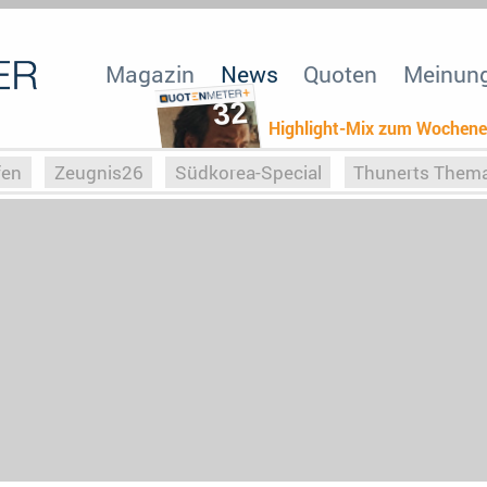
Magazin
News
Quoten
Meinun
32
Highlight-Mix zum Wochen
fen
Zeugnis26
Südkorea-Special
Thunerts Them
r zu Hitler
Die Serientheorie
Faszination Horrorfil
n
Halloweeen
Weihnachts-Special
ZeugUpfronts
Special
Buchclub
Heim-EM
Screenforce25
Po
Buchclub
YouTuber
eSport im TV
Screenforce