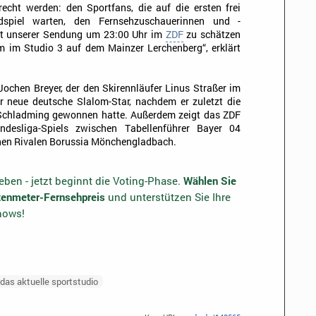
ht werden: den Sportfans, die auf die ersten frei
spiel warten, den Fernsehzuschauerinnen und -
eit unserer Sendung um 23:00 Uhr im
ZDF
zu schätzen
 im Studio 3 auf dem Mainzer Lerchenberg“, erklärt
chen Breyer, der den Skirennläufer Linus Straßer im
er neue deutsche Slalom-Star, nachdem er zuletzt die
 Schladming gewonnen hatte. Außerdem zeigt das ZDF
undesliga-Spiels zwischen Tabellenführer Bayer 04
hen Rivalen Borussia Mönchengladbach.
ben - jetzt beginnt die Voting-Phase.
Wählen Sie
otenmeter-Fernsehpreis
und unterstützen Sie Ihre
shows!
das aktuelle sportstudio