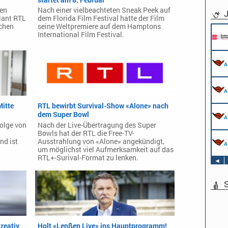
ren
Nach einer vielbeachteten Sneak Peek auf
J
lant RTL
dem Florida Film Festival hatte der Film
ichen
seine Weltpremiere auf dem Hamptons
International Film Festival.
itte
RTL bewirbt Survival-Show «Alone» nach
dem Super Bowl
Folge von
Nach der Live-Übertragung des Super
Bowls hat der RTL die Free-TV-
nd ist
Ausstrahlung von «Alone» angekündigt,
.
um möglichst viel Aufmerksamkeit auf das
RTL+-Surival-Format zu lenken.
◄
S
reativ
Holt «Lenßen Live» ins Hauptprogramm!