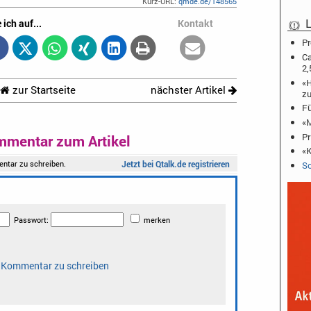
Kurz-URL:
qmde.de/148565
L
 ich auf...
Kontakt
Pr
Ca
2,
«H
zur Startseite
nächster Artikel
zu
Fü
«M
Pr
mmentar zum Artikel
«K
Sc