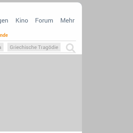
gen
Kino
Forum
Mehr
ende
a
Griechische Tragödie
m
Die Macht der KI
26
nisvergabe
dcast-Reviews
Upfronts21