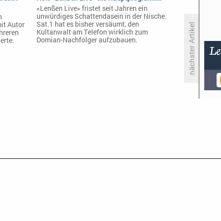
«Lenßen Live» fristet seit Jahren ein
unwürdiges Schattendasein in der Nische.
n
Sat.1 hat es bisher versäumt, den
it Autor
nächster Artikel
Kultanwalt am Telefon wirklich zum
hreren
Domian-Nachfolger aufzubauen.
erte.
Sky begleitet die Special
Olympics Winterspiele