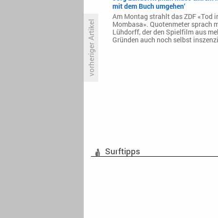
mit dem Buch umgehen‘
Am Montag strahlt das ZDF «Tod i
vorheriger Artikel
Mombasa». Quotenmeter sprach m
Lühdorff, der den Spielfilm aus me
Gründen auch noch selbst inszenzi
«Das Traumschiff» schippert
nach Argentinien und Curaçao
Surftipps