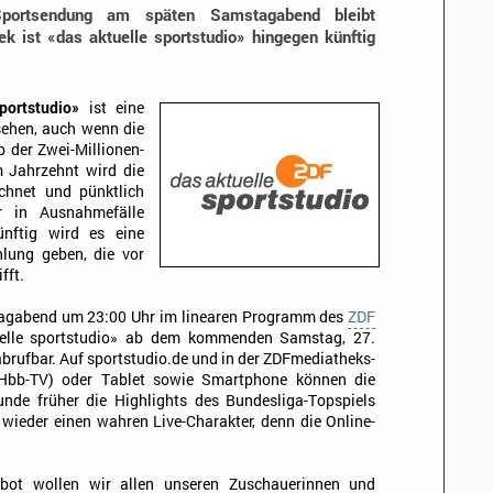
Sportsendung am späten Samstagabend bleibt
k ist «das aktuelle sportstudio» hingegen künftig
portstudio»
ist eine
sehen, auch wenn die
b der Zwei-Millionen-
m Jahrzehnt wird die
hnet und pünktlich
r in Ausnahmefälle
ünftig wird es eine
hlung geben, die vor
fft.
agabend um 23:00 Uhr im linearen Programm des
ZDF
tuelle sportstudio» ab dem kommenden Samstag, 27.
 abrufbar. Auf sportstudio.de und in der ZDFmediatheks-
Hbb-TV) oder Tablet sowie Smartphone können die
unde früher die Highlights des Bundesliga-Topspiels
wieder einen wahren Live-Charakter, denn die Online-
ebot wollen wir allen unseren Zuschauerinnen und