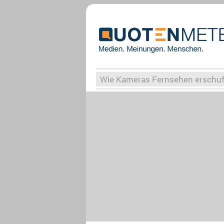
Wie Kameras Fernsehen erschu
Vergessene Serien
Von Weima
Globaler Süden
Das Ende vo
Upfronts25
AktenzeichenXY-
What the Game
Rassismus