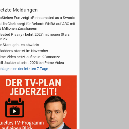
etzte Meldungen
oSieben Fun zeigt «Reincarnated as a Sword»
itlin Clark sorgt für Rekord: WNBA auf ABC mit
5 Millionen Zuschauern
eated Rivalry» kehrt 2027 mit neuen Stars
rück
r Starz geht es abwärts
adden» startet im November
ime Video setzt auf neue K-Romanze
ill Jackie» startet 2026 bei Prime Video
hlagzeilen der letzten 7 Tage