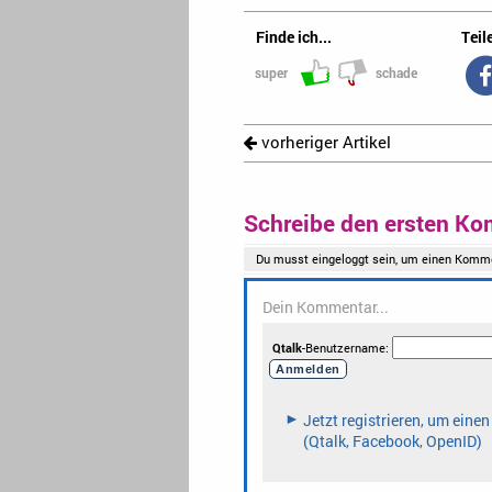
Finde ich...
Teile
super
schade
vorheriger Artikel
Schreibe den ersten Ko