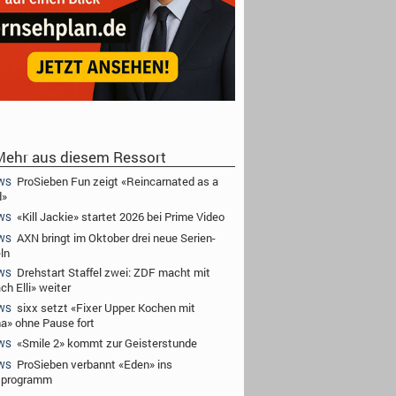
ehr aus diesem Ressort
ProSieben Fun zeigt «Reincarnated as a
WS
d»
«Kill Jackie» startet 2026 bei Prime Video
WS
AXN bringt im Oktober drei neue Serien-
WS
ln
Drehstart Staffel zwei: ZDF macht mit
WS
ch Elli» weiter
sixx setzt «Fixer Upper: Kochen mit
WS
a» ohne Pause fort
«Smile 2» kommt zur Geisterstunde
WS
ProSieben verbannt «Eden» ins
WS
tprogramm