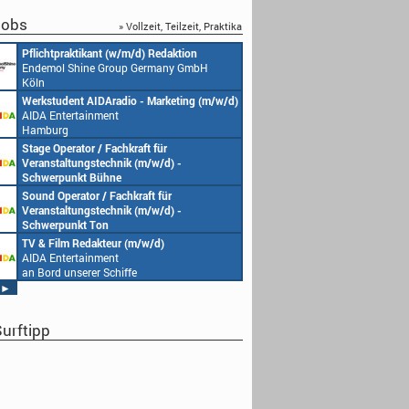
obs
» Vollzeit, Teilzeit, Praktika
Pflichtpraktikant (w/m/d) Redaktion
Endemol Shine Group Germany GmbH
Köln
Werkstudent AIDAradio - Marketing (m/w/d)
AIDA Entertainment
Hamburg
Stage Operator / Fachkraft für
Veranstaltungstechnik (m/w/d) -
Schwerpunkt Bühne
AIDA Entertainment
Sound Operator / Fachkraft für
an Bord unserer Schiffe
Veranstaltungstechnik (m/w/d) -
Schwerpunkt Ton
AIDA Entertainment
TV & Film Redakteur (m/w/d)
an Bord unserer Schiffe
AIDA Entertainment
an Bord unserer Schiffe
►
urftipp