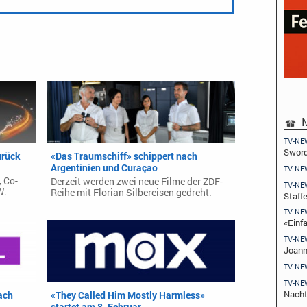
M
TV-NE
Swor
urück
«Das Traumschiff» schippert nach
Argentinien und Curaçao
TV-NE
 Co-
Derzeit werden zwei neue Filme der ZDF-
TV-NE
W.
Reihe mit Florian Silbereisen gedreht.
Staffe
TV-NE
«Einfa
TV-NE
Joann
TV-NE
TV-NE
Nach
ach
«They Called Him Mostly Harmless»
startet am 8. Februar