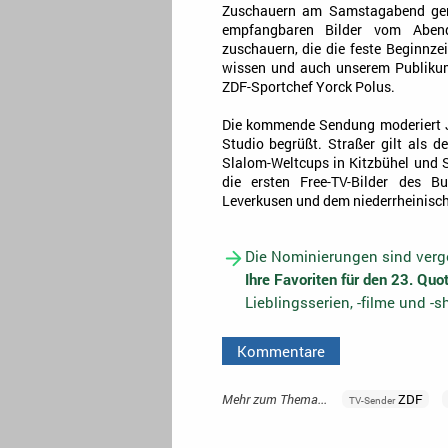
Zuschauern am Samstagabend gerec
empfangbaren Bilder vom Abend
zuschauern, die die feste Beginnz
wissen und auch unserem Publikum
ZDF-Sportchef Yorck Polus.
Die kommende Sendung moderiert Jo
Studio begrüßt. Straßer gilt als d
Slalom-Weltcups in Kitzbühel und
die ersten Free-TV-Bilder des B
Leverkusen und dem niederrheinisc
Die Nominierungen sind verge
Ihre Favoriten für den 23. Qu
Lieblingsserien, -filme und -
Kommentare
Mehr zum Thema...
ZDF
TV-Sender