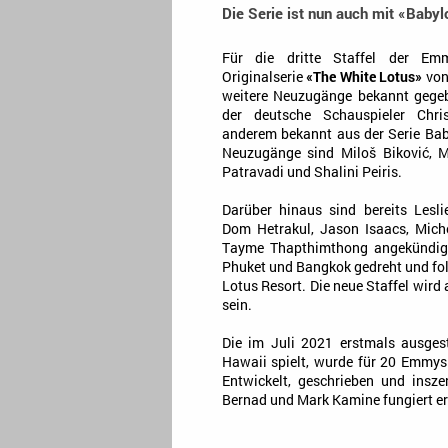
Die Serie ist nun auch mit «Babylo
Für die dritte Staffel der Em
Originalserie
«The White Lotus»
von
weitere Neuzugänge bekannt gegeb
der deutsche Schauspieler Chris
anderem bekannt aus der Serie Baby
Neuzugänge sind Miloš Biković, M
Patravadi und Shalini Peiris.
Darüber hinaus sind bereits Lesli
Dom Hetrakul, Jason Isaacs, Mich
Tayme Thapthimthong angekündigt
Phuket und Bangkok gedreht und fol
Lotus Resort. Die neue Staffel wi
sein.
Die im Juli 2021 erstmals ausgest
Hawaii spielt, wurde für 20 Emmys
Entwickelt, geschrieben und insz
Bernad und Mark Kamine fungiert er