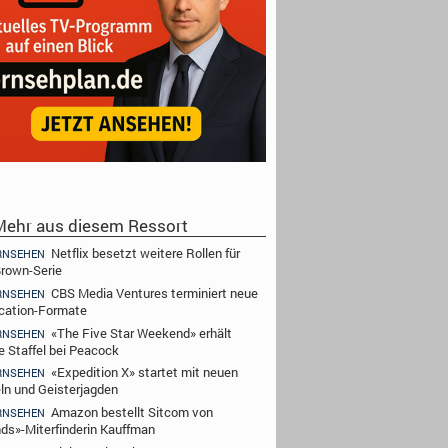
ehr aus diesem Ressort
Netflix besetzt weitere Rollen für
RNSEHEN
rown-Serie
CBS Media Ventures terminiert neue
RNSEHEN
cation-Formate
«The Five Star Weekend» erhält
RNSEHEN
e Staffel bei Peacock
«Expedition X» startet mit neuen
RNSEHEN
ln und Geisterjagden
Amazon bestellt Sitcom von
RNSEHEN
nds»-Miterfinderin Kauffman