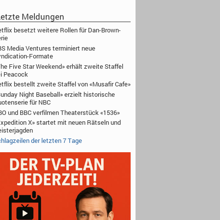
etzte Meldungen
tflix besetzt weitere Rollen für Dan-Brown-
rie
S Media Ventures terminiert neue
ndication-Formate
he Five Star Weekend» erhält zweite Staffel
i Peacock
tflix bestellt zweite Staffel von «Musafir Cafe»
unday Night Baseball» erzielt historische
otenserie für NBC
O und BBC verfilmen Theaterstück «1536»
xpedition X» startet mit neuen Rätseln und
isterjagden
hlagzeilen der letzten 7 Tage