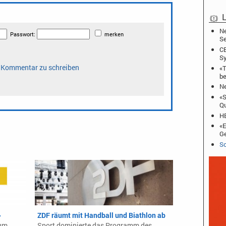
L
Ne
Se
CB
Sy
«T
be
Ne
«S
Qu
HB
«E
Ge
Sc
»
ZDF räumt mit Handball und Biathlon ab
zum
Sport dominierte das Programm des