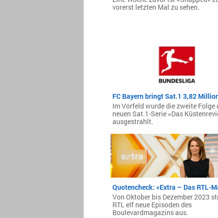
vorerst letzten Mal zu sehen.
FC Bayern bringt Sat.1 3,82 Millio
Im Vorfeld wurde die zweite Folge 
neuen Sat.1-Serie «Das Küstenrevi
ausgestrahlt.
Quotencheck: «Extra – Das RTL-M
Von Oktober bis Dezember 2023 st
RTL elf neue Episoden des
Boulevardmagazins aus.