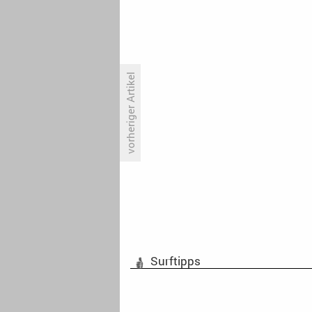
vorheriger Artikel
VOD-Charts: «Berlin» ist die
Streaming-Hauptstadt
Surftipps