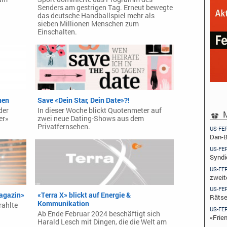
Senders am gestrigen Tag. Erneut bewegte
das deutsche Handballspiel mehr als
sieben Millionen Menschen zum
Einschalten.
nen
Save «Dein Star, Dein Date»?!
der
In dieser Woche blickt Quotenmeter auf
M
er»
zwei neue Dating-Shows aus dem
Privatfernsehen.
US-FE
Dan-B
US-FE
Syndi
US-FE
zweit
US-FE
agazin»
«Terra X» blickt auf Energie &
Rätse
Kommunikation
rahlte
US-FE
Ab Ende Februar 2024 beschäftigt sich
«Frie
Harald Lesch mit Dingen, die die Welt am