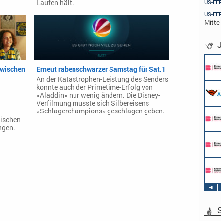
Laufen hält.
US-FE
US-FE
Mitte
J
Pflichtpraktikant (w/m/d) Redaktion
Endemol Shine Group Germany GmbH
Zwischen
Erneut rabenschwarzer Samstag für Sat.1
Köln
m
An der Katastrophen-Leistung des Senders
Werkstudent AIDAradio - Marketing (m/w/d)
konnte auch der Primetime-Erfolg von
AIDA Entertainment
«Aladdin» nur wenig ändern. Die Disney-
Hamburg
Verfilmung musste sich Silbereisens
«Schlagerchampions» geschlagen geben.
Stage Operator / Fachkraft für
rischen
Veranstaltungstechnik (m/w/d) -
ngen.
Schwerpunkt Bühne
AIDA Entertainment
Sound Operator / Fachkraft für
an Bord unserer Schiffe
Veranstaltungstechnik (m/w/d) -
Schwerpunkt Ton
AIDA Entertainment
TV & Film Redakteur (m/w/d)
an Bord unserer Schiffe
AIDA Entertainment
an Bord unserer Schiffe
◄
S