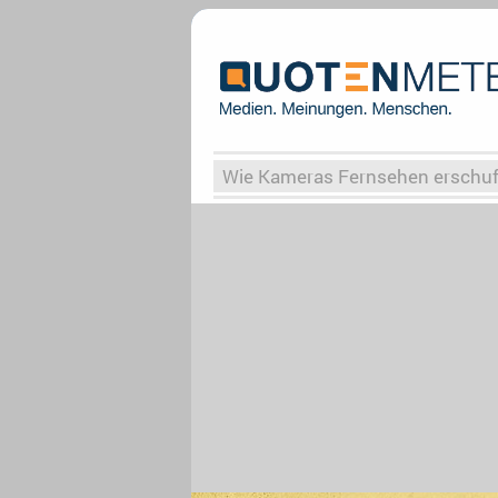
Wie Kameras Fernsehen erschu
Vergessene Serien
Von Weima
Globaler Süden
Das Ende vo
Upfronts25
AktenzeichenXY-
What the Game
Rassismus