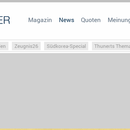
Magazin
News
Quoten
Meinun
fen
Zeugnis26
Südkorea-Special
Thunerts Them
r zu Hitler
Die Serientheorie
Faszination Horrorfil
n
Halloweeen
Weihnachts-Special
ZeugUpfronts
Special
Buchclub
Heim-EM
Screenforce25
Po
Buchclub
YouTuber
eSport im TV
Screenforce