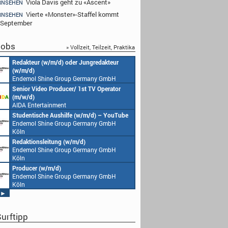
Viola Davis geht zu «Ascent»
RNSEHEN
Vierte «Monster»-Staffel kommt
RNSEHEN
 September
obs
» Vollzeit, Teilzeit, Praktika
Redakteur (w/m/d) oder Jungredakteur
Produktionsassistenz 
(w/m/d)
Endemol Shine Group
Endemol Shine Group Germany GmbH
Köln
Köln
Senior Video Producer/ 1st TV Operator
1. Aufnahmeleitung (m
(m/w/d)
Endemol Shine Group
AIDA Entertainment
Köln
an Bord unserer Schiffe
Studentische Aushilfe (w/m/d) – YouTube
Requisiteur (m/w/d)
Endemol Shine Group Germany GmbH
Home Shopping Euro
Köln
München
Redaktionsleitung (w/m/d)
DoP – Director of Pho
Endemol Shine Group Germany GmbH
Production (m/w/d)
Köln
Home Shopping Euro
München
Producer (w/m/d)
Redaktionsassistenz (
Endemol Shine Group Germany GmbH
Endemol Shine Group
Köln
Köln
►
urftipp