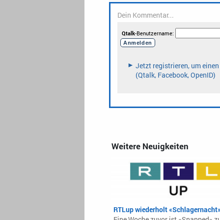
Weitere Neuigkeiten
RTLup wiederholt «Schlagernacht
Eine Woche zuvor ist «Snapped» 