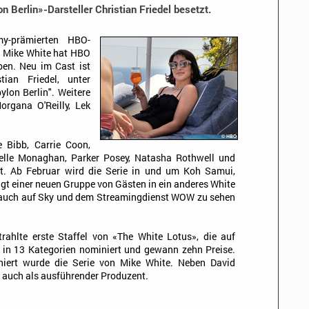
n Berlin»-Darsteller Christian Friedel besetzt.
my-prämierten HBO-
 Mike White hat HBO
en. Neu im Cast ist
tian Friedel, unter
lon Berlin". Weitere
organa O'Reilly, Lek
e Bibb, Carrie Coon,
elle Monaghan, Parker Posey, Natasha Rothwell und
. Ab Februar wird die Serie in und um Koh Samui,
gt einer neuen Gruppe von Gästen in ein anderes White
rd auch auf Sky und dem Streamingdienst WOW zu sehen
rahlte erste Staffel von «The White Lotus», die auf
 in 13 Kategorien nominiert und gewann zehn Preise.
eniert wurde die Serie von Mike White. Neben David
 auch als ausführender Produzent.