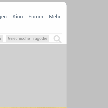
gen
Kino
Forum
Mehr
a
Griechische Tragödie
m
Die Macht der KI
26
nisvergabe
dcast-Reviews
Upfronts21