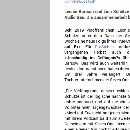
von
Veit-Luca Roth
Leonie Bartsch und Linn Schütze 
Audio treu. Die Zusammenarbeit b
Seit 2019 veröffentlichen Leoni
Schütze unter dem Dach der Se
Woche eine neue Folge ihres True-
auf Ex»
. Für
ProSieben
produz
vergangenen Herbst auch di
«Unschuldig im Gefängnis?»
über
Darsow. Das wird auch weiterhin 
beiden Journalistinnen haben ihren
um drei Jahre verlängert. D
Tochterunternehmen der Seven.One 
„Die Verlängerung unserer exklu
Schütze ist der logische nächste S
Jahre andauert und auf die wir s
Volontärinnen Eigengewächse der
«Mord auf Ex» nicht nur jeden Mon
mit ihrem Podcast bald zum zweite
Gemeinsam mit Seven.One Licensing
einen eigenen Gin höchst erfolgreic