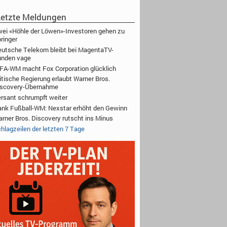
etzte Meldungen
ei «Höhle der Löwen»-Investoren gehen zu
ringer
utsche Telekom bleibt bei MagentaTV-
unden vage
FA-WM macht Fox Corporation glücklich
itische Regierung erlaubt Warner Bros.
iscovery-Übernahme
rsant schrumpft weiter
nk Fußball-WM: Nexstar erhöht den Gewinn
rner Bros. Discovery rutscht ins Minus
hlagzeilen der letzten 7 Tage