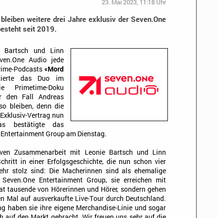
23. Mai 2023, 11:18 Uhr
bleiben weitere drei Jahre exklusiv der Seven.One
esteht seit 2019.
e Bartsch und Linn
ven.One Audio jede
Crime-Podcasts
«Mord
ierte das Duo im
e Primetime-Doku
 den Fall Andreas
so bleiben, denn die
 Exklusiv-Vertrag nun
as bestätigte das
Entertainment Group am Dienstag.
siven Zusammenarbeit mit Leonie Bartsch und Linn
chritt in einer Erfolgsgeschichte, die nun schon vier
ehr stolz sind: Die Macherinnen sind als ehemalige
 Seven.One Entertainment Group, sie erreichen mit
at tausende von Hörerinnen und Hörer, sondern gehen
n Mal auf ausverkaufte Live-Tour durch Deutschland.
 haben sie ihre eigene Merchandise-Linie und sogar
h auf den Markt gebracht. Wir freuen uns sehr auf die