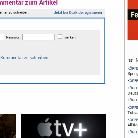
mmentar zum Artikel
M
KÖPFE
Sprin
KÖPFE
KÖPFE
Deuts
KÖPFE
KÖPFE
Tobia
KÖPFE
All3M
KÖPFE