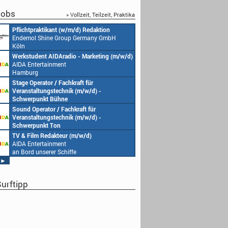
obs
» Vollzeit, Teilzeit, Praktika
Pflichtpraktikant (w/m/d) Redaktion
Redakteur (w/m/d) ode
Endemol Shine Group Germany GmbH
(w/m/d)
Köln
Endemol Shine Group
Köln
Werkstudent AIDAradio - Marketing (m/w/d)
Senior Video Producer/
AIDA Entertainment
(m/w/d)
Hamburg
AIDA Entertainment
an Bord unserer Schiff
Stage Operator / Fachkraft für
Studentische Aushilfe
Veranstaltungstechnik (m/w/d) -
Endemol Shine Group
Schwerpunkt Bühne
Köln
AIDA Entertainment
Sound Operator / Fachkraft für
Redaktionsleitung (w/
an Bord unserer Schiffe
Veranstaltungstechnik (m/w/d) -
Endemol Shine Group
Schwerpunkt Ton
Köln
AIDA Entertainment
TV & Film Redakteur (m/w/d)
Producer (w/m/d)
an Bord unserer Schiffe
AIDA Entertainment
Endemol Shine Group
an Bord unserer Schiffe
Köln
►
urftipp