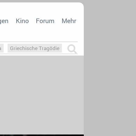
gen
Kino
Forum
Mehr
a
Griechische Tragödie
m
Die Macht der KI
26
nisvergabe
dcast-Reviews
Upfronts21