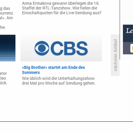
Anna Ermakova gewann überlegen die 16.
Staffel der RTL-Tanzshow. Wie fielen die
ag das
Einschaltquoten für die Live-Sendung aus?
kurrenz
al». Am
he.
nächster Artikel
Buchclub: ‚Afrika ist kein Land‘
«Big Brother» startet am Ende des
Sommers
ator
 Das
Wie üblich wird die Unterhaltungsshow
ück.
drei Mal pro Woche auf Sendung gehen.