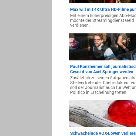
Max will mit 4K Ultra HD-Filme pu
Mit einem höherpreisigen Abo-Mod
möchte der Streamingdienst Geld
verdienen.
Paul Ronzheimer soll journalistis
Gesicht von Axel Springer werden
Zusätzlich zu seinen Aufgaben als
Stellvertretender Chefredakteur von
soll der Journalist auch für Welt u
Politico in Erscheinung treten.
Schwächelnde VOX-Löwen verliere