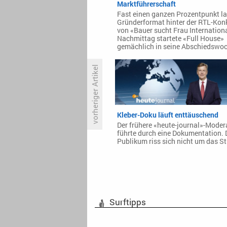
Marktführerschaft
Fast einen ganzen Prozentpunkt l
Gründerformat hinter der RTL-Kon
von «Bauer sucht Frau Internation
Nachmittag startete «Full House»
gemächlich in seine Abschiedswoc
vorheriger Artikel
«The Last Thing He Told Me»
räumt bei AppleTV ab
Kleber-Doku läuft enttäuschend
Der frühere «heute-journal»-Moder
führte durch eine Dokumentation.
Publikum riss sich nicht um das St
Surftipps