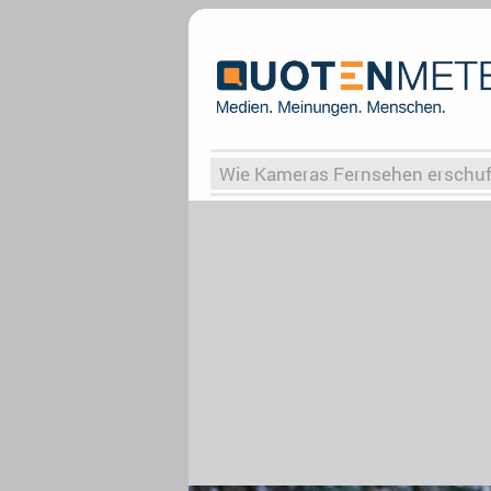
Wie Kameras Fernsehen erschu
Vergessene Serien
Von Weima
Globaler Süden
Das Ende vo
Upfronts25
AktenzeichenXY-
What the Game
Rassismus