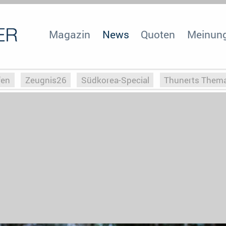
Magazin
News
Quoten
Meinun
fen
Zeugnis26
Südkorea-Special
Thunerts Them
r zu Hitler
Die Serientheorie
Faszination Horrorfil
n
Halloweeen
Weihnachts-Special
ZeugUpfronts
Special
Buchclub
Heim-EM
Screenforce25
Po
Buchclub
YouTuber
eSport im TV
Screenforce