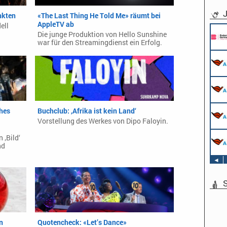
J
nkten
«The Last Thing He Told Me» räumt bei
AppleTV ab
ell
Die junge Produktion von Hello Sunshine
war für den Streamingdienst ein Erfolg.
ches
Buchclub: ‚Afrika ist kein Land‘
Vorstellung des Werkes von Dipo Faloyin.
 ‚Bild‘
nd
◄
S
n
Quotencheck: «Let’s Dance»