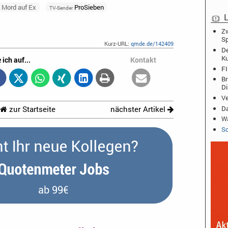
Mord auf Ex
ProSieben
TV-Sender
L
Zw
Sp
Kurz-URL:
qmde.de/142409
De
K
 ich auf...
Kontakt
FI
Br
D
Ve
Da
zur Startseite
nächster Artikel
Wa
Sc