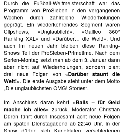
Durch die Fußball-Weltmeisterschaft war das
Programm von ProSieben in den vergangenen
Wochen durch zahlreiche Wiederholungen
geprägt. Ein wiederkehrendes Segment waren
Clipshows, «Unglaublich!», «Galileo 360°
Ranking XXL» und «Darüber… die Welt!». Und
auch im neuen Jahr bleiben diese Ranking-
Shows Teil der ProSieben-Primetime. Nach dem
Serien-Montag setzt man ab dem 3. Januar dann
aber nicht auf Wiederholungen, sondern plant
drei neue Folgen von
«Darüber staunt die
Welt!»
. Die erste Ausgabe steht unter dem Motto
„Die unglaublichsten OMG! Stories“.
Im Anschluss daran kehrt
«Balls – für Geld
mache ich alles»
zurück. Moderator Christian
Düren führt durch insgesamt acht neue Folgen
am späten Dienstagabend ab 22:40 Uhr. In der
Show dürfen sich Kandidaten verschiedenen