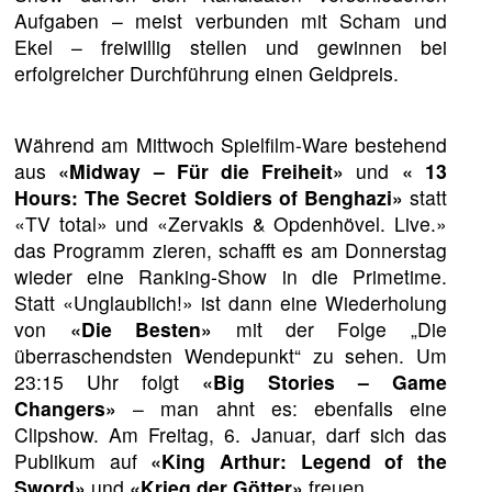
Aufgaben – meist verbunden mit Scham und
Ekel – freiwillig stellen und gewinnen bei
erfolgreicher Durchführung einen Geldpreis.
Während am Mittwoch Spielfilm-Ware bestehend
aus
«Midway – Für die Freiheit»
und
« 13
Hours: The Secret Soldiers of Benghazi»
statt
«TV total» und «Zervakis & Opdenhövel. Live.»
das Programm zieren, schafft es am Donnerstag
wieder eine Ranking-Show in die Primetime.
Statt «Unglaublich!» ist dann eine Wiederholung
von
«Die Besten»
mit der Folge „Die
überraschendsten Wendepunkt“ zu sehen. Um
23:15 Uhr folgt
«Big Stories – Game
Changers»
– man ahnt es: ebenfalls eine
Clipshow. Am Freitag, 6. Januar, darf sich das
Publikum auf
«King Arthur: Legend of the
Sword»
und
«Krieg der Götter»
freuen.