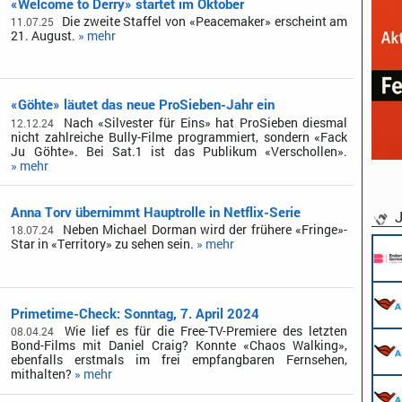
«Welcome to Derry» startet im Oktober
Die zweite Staffel von «Peacemaker» erscheint am
11.07.25
21. August.
» mehr
«Göhte» läutet das neue ProSieben-Jahr ein
Nach «Silvester für Eins» hat ProSieben diesmal
12.12.24
nicht zahlreiche Bully-Filme programmiert, sondern «Fack
Ju Göhte». Bei Sat.1 ist das Publikum «Verschollen».
» mehr
Anna Torv übernimmt Hauptrolle in Netflix-Serie
J
Neben Michael Dorman wird der frühere «Fringe»-
18.07.24
Star in «Territory» zu sehen sein.
» mehr
Primetime-Check: Sonntag, 7. April 2024
Wie lief es für die Free-TV-Premiere des letzten
08.04.24
Bond-Films mit Daniel Craig? Konnte «Chaos Walking»,
ebenfalls erstmals im frei empfangbaren Fernsehen,
mithalten?
» mehr