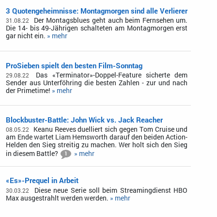
3 Quotengeheimnisse: Montagmorgen sind alle Verlierer
Der Montagsblues geht auch beim Fernsehen um.
31.08.22
Die 14- bis 49-Jährigen schalteten am Montagmorgen erst
gar nicht ein.
» mehr
ProSieben spielt den besten Film-Sonntag
Das «Terminator»-Doppel-Feature sicherte dem
29.08.22
Sender aus Unterföhring die besten Zahlen - zur und nach
der Primetime!
» mehr
Blockbuster-Battle: John Wick vs. Jack Reacher
Keanu Reeves duelliert sich gegen Tom Cruise und
08.05.22
am Ende wartet Liam Hemsworth darauf den beiden Action-
Helden den Sieg streitig zu machen. Wer holt sich den Sieg
in diesem Battle?
» mehr
1
«Es»-Prequel in Arbeit
Diese neue Serie soll beim Streamingdienst HBO
30.03.22
Max ausgestrahlt werden werden.
» mehr