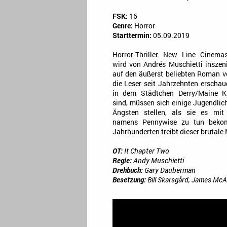
FSK:
16
Genre:
Horror
Starttermin:
05.09.2019
Horror-Thriller. New Line Cinemas 
wird von Andrés Muschietti inszeni
auf den äußerst beliebten Roman v
die Leser seit Jahrzehnten erscha
in dem Städtchen Derry/Maine K
sind, müssen sich einige Jugendlic
Ängsten stellen, als sie es mit
namens Pennywise zu tun beko
Jahrhunderten treibt dieser brutale
OT:
It Chapter Two
Regie:
Andy Muschietti
Drehbuch:
Gary Dauberman
Besetzung:
Bill Skarsgård, James McA