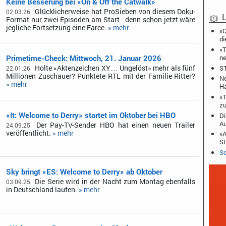
Keine Besserung bei «On & Off the Catwalk»
Glücklicherweise hat ProSieben von diesem Doku-
02.03.26
L
Format nur zwei Episoden am Start - denn schon jetzt wäre
jegliche Fortsetzung eine Farce.
» mehr
«C
di
«T
ne
Primetime-Check: Mittwoch, 21. Januar 2026
ST
Holte «Aktenzeichen XY… Ungelöst» mehr als fünf
22.01.26
Millionen Zuschauer? Punktete RTL mit der Familie Ritter?
Ne
» mehr
Ha
«T
zu
«It: Welcome to Derry» startet im Oktober bei HBO
Di
A
Der Pay-TV-Sender HBO hat einen neuen Trailer
24.09.25
veröffentlicht.
» mehr
«A
St
Sc
Sky bringt «ES: Welcome to Derry» ab Oktober
Die Serie wird in der Nacht zum Montag ebenfalls
03.09.25
in Deutschland laufen.
» mehr