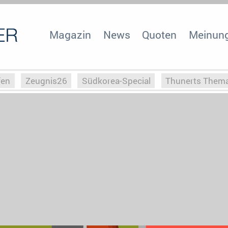
Magazin
News
Quoten
Meinun
fen
Zeugnis26
Südkorea-Special
Thunerts Them
r zu Hitler
Die Serientheorie
Faszination Horrorfil
n
Halloweeen
Weihnachts-Special
ZeugUpfronts
Special
Buchclub
Heim-EM
Screenforce25
Po
Buchclub
YouTuber
eSport im TV
Screenforce