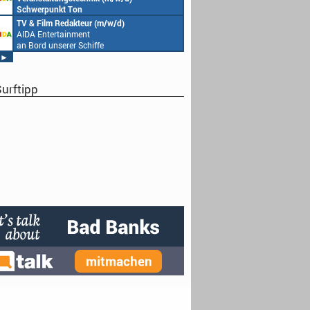
Schwerpunkt Ton
AIDA Entertainment
TV & Film Redakteur (m/w/d)
an Bord unserer Schiffe
AIDA Entertainment
an Bord unserer Schiffe
►
urftipp