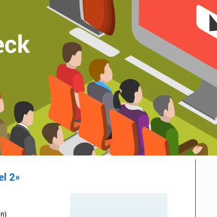
el 2»
n)