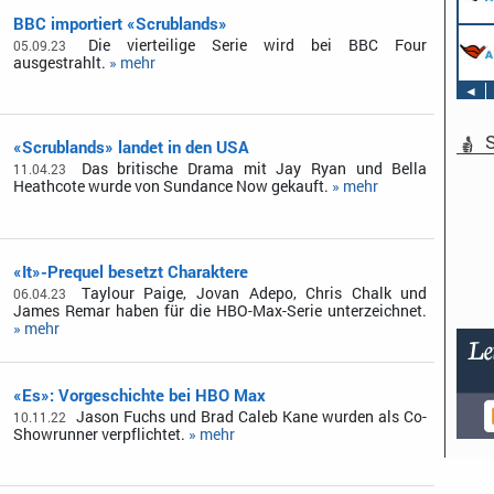
BBC importiert «Scrublands»
Die vierteilige Serie wird bei BBC Four
05.09.23
ausgestrahlt.
» mehr
◄
S
«Scrublands» landet in den USA
Das britische Drama mit Jay Ryan und Bella
11.04.23
Heathcote wurde von Sundance Now gekauft.
» mehr
«It»-Prequel besetzt Charaktere
Taylour Paige, Jovan Adepo, Chris Chalk und
06.04.23
James Remar haben für die HBO-Max-Serie unterzeichnet.
» mehr
«Es»: Vorgeschichte bei HBO Max
Jason Fuchs und Brad Caleb Kane wurden als Co-
10.11.22
Showrunner verpflichtet.
» mehr