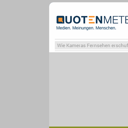
Wie Kameras Fernsehen erschu
Vergessene Serien
Von Weima
Globaler Süden
Das Ende vo
Upfronts25
AktenzeichenXY-
What the Game
Rassismus