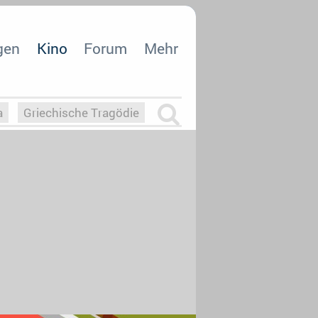
gen
Kino
Forum
Mehr
a
Griechische Tragödie
m
Die Macht der KI
26
nisvergabe
dcast-Reviews
Upfronts21