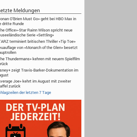
etzte Meldungen
onan O'Brien Must Go» geht bei HBO Max in
e dritte Runde
he Office»-Star Rainn Wilson spricht neue
useeländische Serie «Settling»
ARZ terminiert britischen Thriller «Tip Toe»
uauflage von «Monarch of the Glen» besetzt
uptrollen
he Thundermans» kehren mit neuem Spielfilm
rück
sney+ zeigt Travis-Barker-Dokumentation im
ugust
verage Joe» kehrt im August mit zweiter
affel zurück
hlagzeilen der letzten 7 Tage