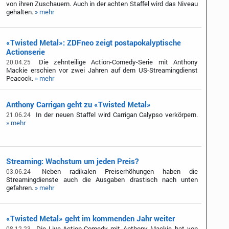
von ihren Zuschauern. Auch in der achten Staffel wird das Niveau
gehalten.
» mehr
«Twisted Metal»: ZDFneo zeigt postapokalyptische
Actionserie
Die zehnteilige Action-Comedy-Serie mit Anthony
20.04.25
Mackie erschien vor zwei Jahren auf dem US-Streamingdienst
Peacock.
» mehr
Anthony Carrigan geht zu «Twisted Metal»
In der neuen Staffel wird Carrigan Calypso verkörpern.
21.06.24
» mehr
Streaming: Wachstum um jeden Preis?
Neben radikalen Preiserhöhungen haben die
03.06.24
Streamingdienste auch die Ausgaben drastisch nach unten
gefahren.
» mehr
«Twisted Metal» geht im kommenden Jahr weiter
Die Live-Action-Comedy mit Anthony Mackie hat von
08.12.23