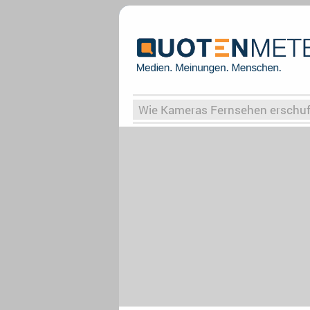
Wie Kameras Fernsehen erschu
Vergessene Serien
Von Weima
Globaler Süden
Das Ende vo
Upfronts25
AktenzeichenXY-
What the Game
Rassismus