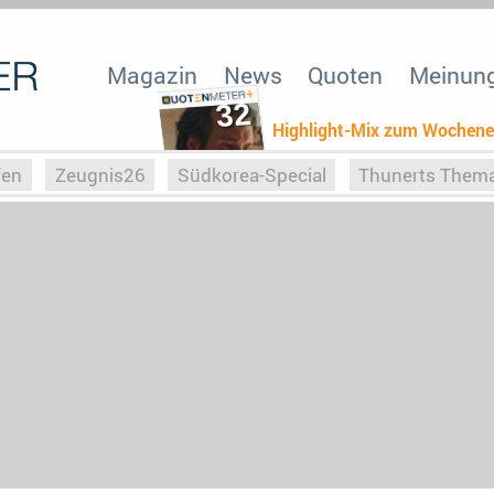
Magazin
News
Quoten
Meinun
32
Highlight-Mix zum Wochen
fen
Zeugnis26
Südkorea-Special
Thunerts Them
r zu Hitler
Die Serientheorie
Faszination Horrorfil
n
Halloweeen
Weihnachts-Special
ZeugUpfronts
Special
Buchclub
Heim-EM
Screenforce25
Po
Buchclub
YouTuber
eSport im TV
Screenforce