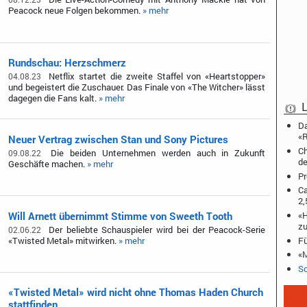
Peacock neue Folgen bekommen.
» mehr
Rundschau: Herzschmerz
Netflix startet die zweite Staffel von «Heartstopper»
04.08.23
und begeistert die Zuschauer. Das Finale von «The Witcher» lässt
dagegen die Fans kalt.
» mehr
L
Da
«R
Neuer Vertrag zwischen Stan und Sony Pictures
Ch
Die beiden Unternehmen werden auch in Zukunft
09.08.22
de
Geschäfte machen.
» mehr
Pr
Ca
2,
Will Arnett übernimmt Stimme von Sweeth Tooth
«H
zu
Der beliebte Schauspieler wird bei der Peacock-Serie
02.06.22
«Twisted Metal» mitwirken.
» mehr
Fü
«M
Sc
«Twisted Metal» wird nicht ohne Thomas Haden Church
stattfinden