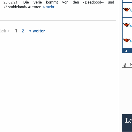
Die Serie kommt von den «Deadpool»- und
23.02.21
«Zombieland»-Autoren.
» mehr
ück «
1
2
» weiter
◄
S