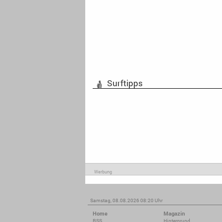
Surftipps
Werbung
Samstag, 08.08.2026 08:20 Uhr
Home
Magazin
RSS
Hintergrund