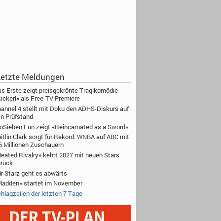
etzte Meldungen
s Erste zeigt preisgekrönte Tragikomödie
ickerl» als Free-TV-Premiere
annel 4 stellt mit Doku den ADHS-Diskurs auf
n Prüfstand
oSieben Fun zeigt «Reincarnated as a Sword»
itlin Clark sorgt für Rekord: WNBA auf ABC mit
5 Millionen Zuschauern
eated Rivalry» kehrt 2027 mit neuen Stars
rück
r Starz geht es abwärts
adden» startet im November
hlagzeilen der letzten 7 Tage