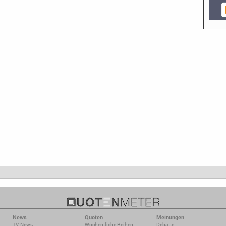
News
Quoten
Meinungen
TV-News
Wöchentliche Reihen
Debatte