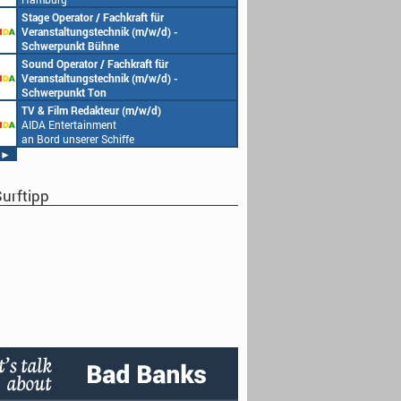
Stage Operator / Fachkraft für
Veranstaltungstechnik (m/w/d) -
Schwerpunkt Bühne
AIDA Entertainment
Sound Operator / Fachkraft für
an Bord unserer Schiffe
Veranstaltungstechnik (m/w/d) -
Schwerpunkt Ton
AIDA Entertainment
TV & Film Redakteur (m/w/d)
an Bord unserer Schiffe
AIDA Entertainment
an Bord unserer Schiffe
►
urftipp