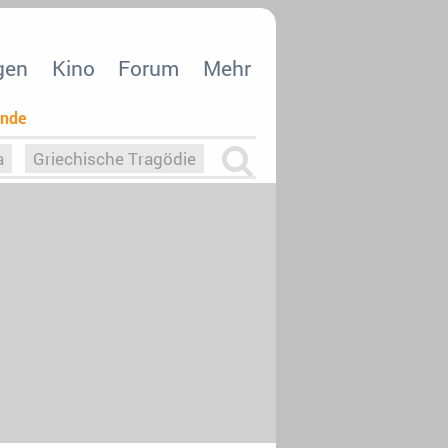
gen
Kino
Forum
Mehr
ende
a
Griechische Tragödie
m
Die Macht der KI
26
nisvergabe
dcast-Reviews
Upfronts21