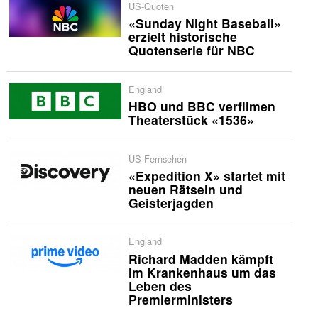
US-Quoten
«Sunday Night Baseball»
erzielt historische
Quotenserie für NBC
England
HBO und BBC verfilmen
Theaterstück «1536»
US-Fernsehen
«Expedition X» startet mit
neuen Rätseln und
Geisterjagden
England
Richard Madden kämpft
im Krankenhaus um das
Leben des
Premierministers