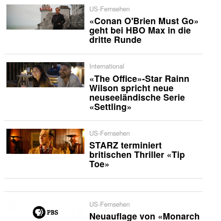
US-Fernsehen
«Conan O'Brien Must Go»
geht bei HBO Max in die
dritte Runde
International
«The Office»-Star Rainn
Wilson spricht neue
neuseeländische Serie
«Settling»
US-Fernsehen
STARZ terminiert
britischen Thriller «Tip
Toe»
US-Fernsehen
Neuauflage von «Monarch