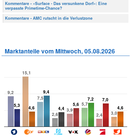
Kommentare • «Surface - Das versunkene Dorf»: Eine
verpasste Primetime-Chance?
Kommentare • AMC rutscht in die Verlustzone
Marktanteile vom Mittwoch, 05.08.2026
15,1
9,4
9,2
7,5
7,2
7,0
5,7
5,6
5,3
4,6
4,6
4,4
3,9
3,0
2,6
2,4