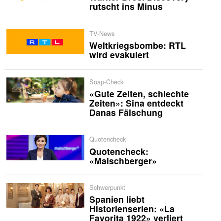
rutscht ins Minus
TV-News
Weltkriegsbombe: RTL
wird evakuiert
Soap-Check
«Gute Zeiten, schlechte
Zeiten»: Sina entdeckt
Danas Fälschung
Quotencheck
Quotencheck:
«Maischberger»
Schwerpunkt
Spanien liebt
Historienserien: «La
Favorita 1922» verliert