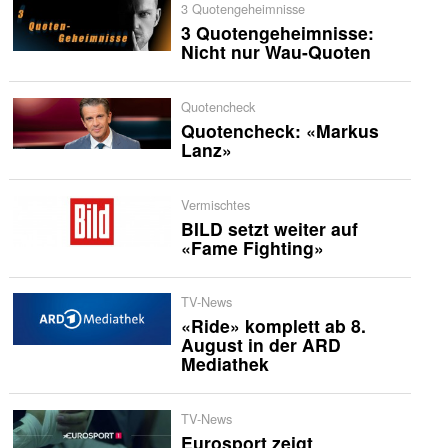
3 Quotengeheimnisse
3 Quotengeheimnisse:
Nicht nur Wau-Quoten
Quotencheck
Quotencheck: «Markus
Lanz»
Vermischtes
BILD setzt weiter auf
«Fame Fighting»
TV-News
«Ride» komplett ab 8.
August in der ARD
Mediathek
TV-News
Eurosport zeigt