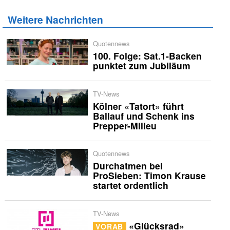
Weitere Nachrichten
Quotennews
100. Folge: Sat.1-Backen
punktet zum Jubiläum
TV-News
Kölner «Tatort» führt
Ballauf und Schenk ins
Prepper-Milieu
Quotennews
Durchatmen bei
ProSieben: Timon Krause
startet ordentlich
TV-News
«Glücksrad»
VORAB