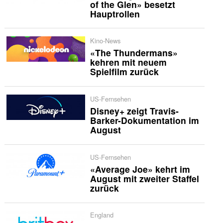
of the Glen» besetzt
Hauptrollen
Kino-News
«The Thundermans»
kehren mit neuem
Spielfilm zurück
US-Fernsehen
Disney+ zeigt Travis-
Barker-Dokumentation im
August
US-Fernsehen
«Average Joe» kehrt im
August mit zweiter Staffel
zurück
England