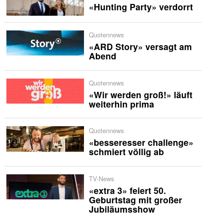
«Hunting Party» verdorrt
Quotennews
«ARD Story» versagt am
Abend
Quotennews
«Wir werden groß!» läuft
weiterhin prima
Quotennews
«besseresser challenge»
schmiert völlig ab
TV-News
«extra 3» feiert 50.
Geburtstag mit großer
Jubiläumsshow