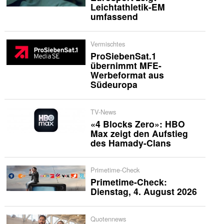
Leichtathletik-EM
umfassend
Vermischtes
ProSiebenSat.1
übernimmt MFE-
Werbeformat aus
Südeuropa
TV-News
«4 Blocks Zero»: HBO
Max zeigt den Aufstieg
des Hamady-Clans
Primetime-Check
Primetime-Check:
Dienstag, 4. August 2026
Quotennews