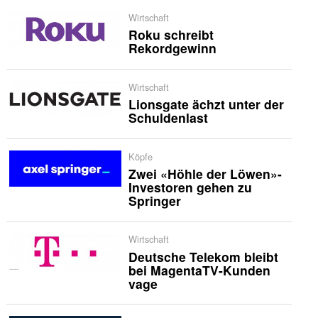
Wirtschaft
Roku schreibt
Rekordgewinn
Wirtschaft
Lionsgate ächzt unter der
Schuldenlast
Köpfe
Zwei «Höhle der Löwen»-
Investoren gehen zu
Springer
Wirtschaft
Deutsche Telekom bleibt
bei MagentaTV-Kunden
vage