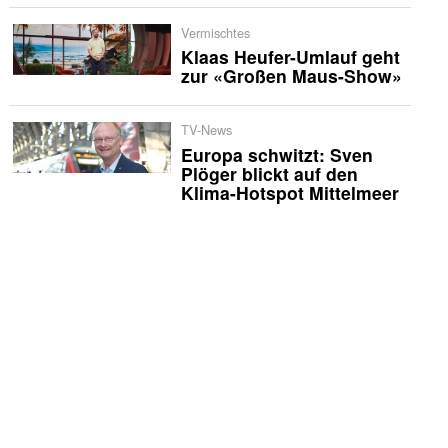
Vermischtes
Klaas Heufer-Umlauf geht
zur «Großen Maus-Show»
TV-News
Europa schwitzt: Sven
Plöger blickt auf den
Klima-Hotspot Mittelmeer
Vermischtes
Wahnsinn der
Wohnungssuche: «Home»
TV-News
WDR beendet «Frau tv»
International