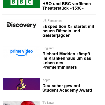
HBO und BBC verfilmen
Theaterstück «1536»
US-Fernsehen
«Expedition X» startet mit
neuen Rätseln und
Geisterjagden
England
Richard Madden kämpft
im Krankenhaus um das
Leben des
Premierministers
Köpfe
Deutscher gewinnt
Student Academy Award
TV-News