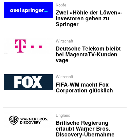
Köpfe
Zwei «Höhle der Löwen»-
Investoren gehen zu
Springer
Wirtschaft
Deutsche Telekom bleibt
bei MagentaTV-Kunden
vage
Wirtschaft
FIFA-WM macht Fox
Corporation glücklich
England
Britische Regierung
erlaubt Warner Bros.
Discovery-Übernahme