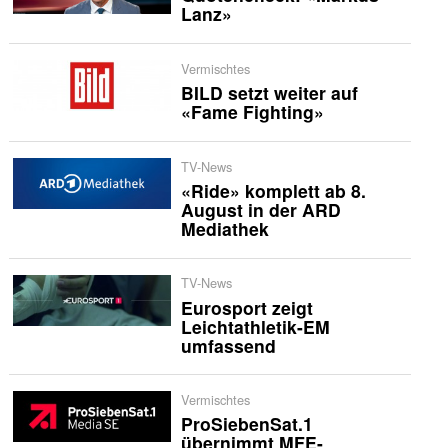
Lanz»
Vermischtes
BILD setzt weiter auf
«Fame Fighting»
TV-News
«Ride» komplett ab 8.
August in der ARD
Mediathek
TV-News
Eurosport zeigt
Leichtathletik-EM
umfassend
Vermischtes
ProSiebenSat.1
übernimmt MFE-