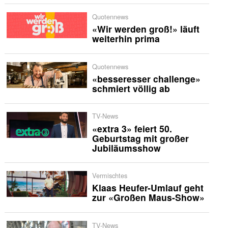
Quotennews
«Wir werden groß!» läuft
weiterhin prima
Quotennews
«besseresser challenge»
schmiert völlig ab
TV-News
«extra 3» feiert 50.
Geburtstag mit großer
Jubiläumsshow
Vermischtes
Klaas Heufer-Umlauf geht
zur «Großen Maus-Show»
TV-News