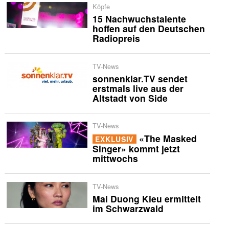
Köpfe
15 Nachwuchstalente
hoffen auf den Deutschen
Radiopreis
TV-News
sonnenklar.TV sendet
erstmals live aus der
Altstadt von Side
TV-News
«The Masked
EXKLUSIV
Singer» kommt jetzt
mittwochs
TV-News
Mai Duong Kieu ermittelt
im Schwarzwald