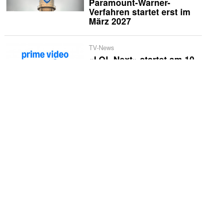
Paramount-Warner-
Verfahren startet erst im
März 2027
TV-News
«LOL Next» startet am 10.
September
TV-News
Marcus Fahn geht wieder
auf Hüttentour durch
Bayern
TV-News
Prime Video holt sich
Streaming-Rechte am
«Baywatch»-Reboot
Wirtschaft