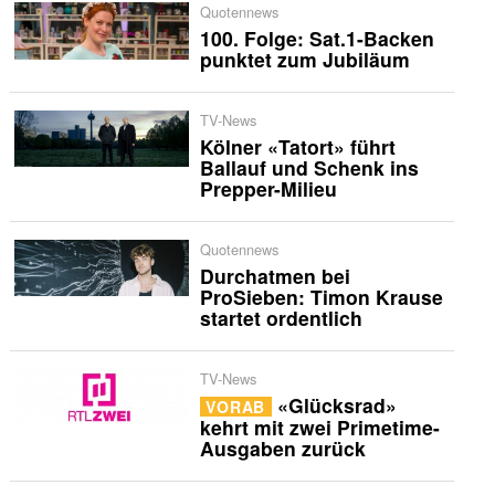
Quotennews
100. Folge: Sat.1-Backen
punktet zum Jubiläum
TV-News
Kölner «Tatort» führt
Ballauf und Schenk ins
Prepper-Milieu
Quotennews
Durchatmen bei
ProSieben: Timon Krause
startet ordentlich
TV-News
«Glücksrad»
VORAB
kehrt mit zwei Primetime-
Ausgaben zurück