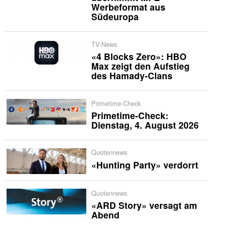
Werbeformat aus
Südeuropa
TV-News
«4 Blocks Zero»: HBO
Max zeigt den Aufstieg
des Hamady-Clans
Primetime-Check
Primetime-Check:
Dienstag, 4. August 2026
Quotennews
«Hunting Party» verdorrt
Quotennews
«ARD Story» versagt am
Abend