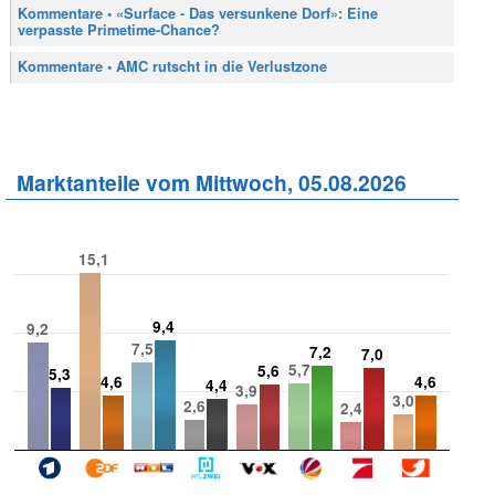
Kommentare • «Surface - Das versunkene Dorf»: Eine
verpasste Primetime-Chance?
Kommentare • AMC rutscht in die Verlustzone
Marktanteile vom Mittwoch, 05.08.2026
15,1
9,4
9,2
7,5
7,2
7,0
5,7
5,6
5,3
4,6
4,6
4,4
3,9
3,0
2,6
2,4