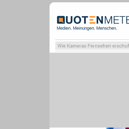
Wie Kameras Fernsehen erschu
Vergessene Serien
Von Weima
Globaler Süden
Das Ende vo
Upfronts25
AktenzeichenXY-
What the Game
Rassismus