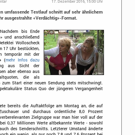
ntar
17. Dezember 2016, 15:00 Uhr
gen umfassende Testlauf schnitt auf sehr ähnlichem
hr ausgestrahlte «Verdächtig»-Format.
 Nachdem bis Ende
» und anschließend
etektei Wolloscheck
m 17 Uhr bestückten,
un temporär mit der
»
(
mehr Infos dazu
dung aus Sicht der
ssen aber ebenso aus
ltquoten, die als
s zum Start einer neuen Sendung stets mitschwingt.
spektakuläre Status Quo der jüngeren Vergangenheit
te bereits die Auftaktfolge am Montag an, die auf
 Zuschauer und durchaus ordentliche 8,0 Prozent
werberelevanten Zielgruppe war man hier voll auf der
 bei 0,37 Millionen Werte altbekannte Werte - sowohl
 auch des Senderschnitts. Letzterer Umstand änderte
och ein wenig, als nur noch 7,8 und 7,6 Prozent bei