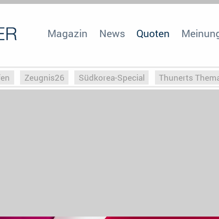
Magazin
News
Quoten
Meinun
fen
Zeugnis26
Südkorea-Special
Thunerts Them
r zu Hitler
Die Serientheorie
Faszination Horrorfil
n
Halloweeen
Weihnachts-Special
ZeugUpfronts
Special
Buchclub
Heim-EM
Screenforce25
Po
Buchclub
YouTuber
eSport im TV
Screenforce