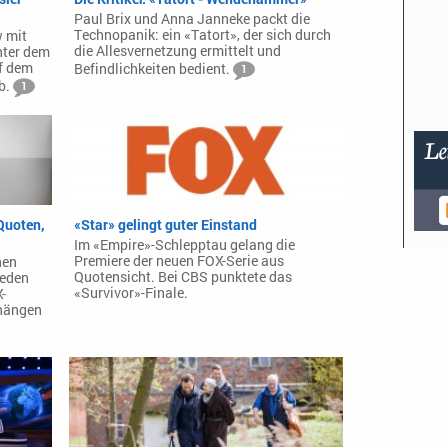
Paul Brix und Anna Janneke packt die
Technopanik: ein «Tatort», der sich durch
w mit
die Allesvernetzung ermittelt und
nter dem
ef dem
Befindlichkeiten bedient.
1
b.
1
 Quoten,
«Star» gelingt guter Einstand
Im «Empire»-Schlepptau gelang die
Premiere der neuen FOX-Serie aus
nen
Quotensicht. Bei CBS punktete das
ieden
«Survivor»-Finale.
-
bhängen