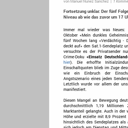
von
Manuel Nunez Sanchez
|
1 Komme
Fortsetzung unklar: Der fünf Fol
Niveau ab wie das zuvor um 17 U
Immer mal wieder was Neues:
Oktober «Mein dunkles Geheimnis
fünf Wochen lang «Verdächtig - D
deckt auf» den Sat.1-Sendeplatz u
versuchte es der Privatsender n
Crime-Doku
«Einsatz Deutschland
hier
). Die erhoffte Initialzün
Einschaltquoten blieb im Zuge de
wie ein Einbruch der Einscha
Angstszenario eines jeden Sender
Letztlich wurde vor allem der un
manifestiert.
Diesen Mangel an Bewegung deute
durchschnittlich 1,19 Millionen
Marktanteil gelangte. Auch in der 
Höhe und erzielte mit 8,9 Prozent
hinsichtlich des Sendeplatzes als
sich jedoch am Dienstag und Mittw