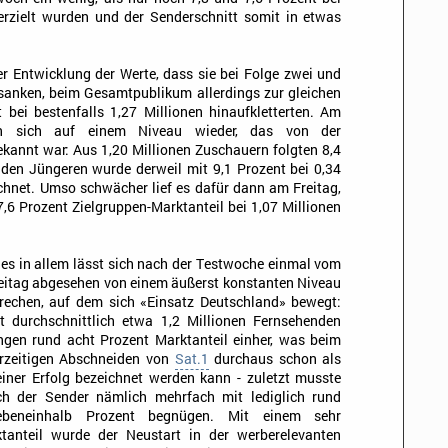
rzielt wurden und der Senderschnitt somit in etwas
 Entwicklung der Werte, dass sie bei Folge zwei und
 sanken, beim Gesamtpublikum allerdings zur gleichen
t bei bestenfalls 1,27 Millionen hinaufkletterten. Am
n sich auf einem Niveau wieder, das von der
kannt war: Aus 1,20 Millionen Zuschauern folgten 8,4
den Jüngeren wurde derweil mit 9,1 Prozent bei 0,34
ichnet. Umso schwächer lief es dafür dann am Freitag,
,6 Prozent Zielgruppen-Marktanteil bei 1,07 Millionen
les in allem lässt sich nach der Testwoche einmal vom
eitag abgesehen von einem äußerst konstanten Niveau
rechen, auf dem sich «Einsatz Deutschland» bewegt:
t durchschnittlich etwa 1,2 Millionen Fernsehenden
ngen rund acht Prozent Marktanteil einher, was beim
rzeitigen Abschneiden von
Sat.1
durchaus schon als
einer Erfolg bezeichnet werden kann - zuletzt musste
ch der Sender nämlich mehrfach mit lediglich rund
ebeneinhalb Prozent begnügen. Mit einem sehr
ktanteil wurde der Neustart in der werberelevanten