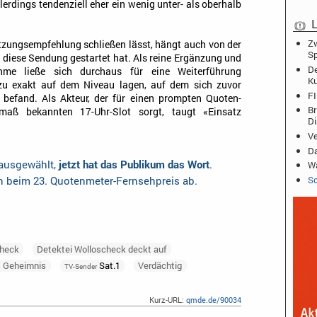
lerdings tendenziell eher ein wenig unter- als oberhalb
L
Zw
etzungsempfehlung schließen lässt, hängt auch von der
Sp
 diese Sendung gestartet hat. Als reine Ergänzung und
De
hme ließe sich durchaus für eine Weiterführung
K
zu exakt auf dem Niveau lagen, auf dem sich zuvor
FI
» befand. Als Akteur, der für einen prompten Quoten-
Br
aß bekannten 17-Uhr-Slot sorgt, taugt «Einsatz
D
Ve
Da
 ausgewählt,
jetzt hat das Publikum das Wort
.
Wa
en beim 23. Quotenmeter-Fernsehpreis ab.
Sc
check
Detektei Wolloscheck deckt auf
s Geheimnis
Sat.1
Verdächtig
TV-Sender
Kurz-URL:
qmde.de/90034