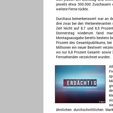
jeweils etwa 300.000 Zuschauern e
weitere Ferne rückte.
Durchaus bemerkenswert war an der
drei zwar bei den Werberelevanten
Zeit leicht auf 8,7 und 8,5 Prozen
Donnerstag wiederum fand ma
Montagsausgabe bereits bestens be
Prozent des Gesamtpublikums, bei 
Millionen ein neuer Bestwert verze
wo nur 6,8 Prozent Gesamt- sowie 7
Fernsehenden verzeichnet wurden.
Al
Fr
sp
Mi
gi
de
kl
si
si
ähnlichen durchschnittlichen Mar