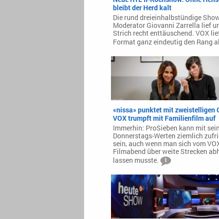
bleibt der Herd kalt
Die rund dreieinhalbstündige Sho
Moderator Giovanni Zarrella lief u
Strich recht enttäuschend. VOX li
Format ganz eindeutig den Rang a
«nissa» punktet mit zweistelligen
VOX trumpft mit Familienfilm auf
Immerhin: ProSieben kann mit sei
Donnerstags-Werten ziemlich zufr
sein, auch wenn man sich vom VOX
Filmabend über weite Strecken a
lassen musste.
1