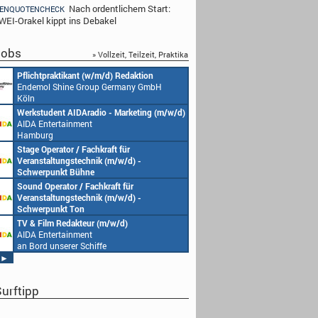
Nach ordentlichem Start:
ENQUOTENCHECK
EI-Orakel kippt ins Debakel
obs
» Vollzeit, Teilzeit, Praktika
Redakteur (w/m/d) oder Jungredakteur
Produktionsassistenz 
(w/m/d)
Endemol Shine Group
Endemol Shine Group Germany GmbH
Köln
Köln
Senior Video Producer/ 1st TV Operator
1. Aufnahmeleitung (m
(m/w/d)
Endemol Shine Group
AIDA Entertainment
Köln
an Bord unserer Schiffe
Studentische Aushilfe (w/m/d) – YouTube
Requisiteur (m/w/d)
Endemol Shine Group Germany GmbH
Home Shopping Euro
Köln
München
Redaktionsleitung (w/m/d)
DoP – Director of Pho
Endemol Shine Group Germany GmbH
Production (m/w/d)
Köln
Home Shopping Euro
München
Producer (w/m/d)
Redaktionsassistenz (
Endemol Shine Group Germany GmbH
Endemol Shine Group
Köln
Köln
►
urftipp