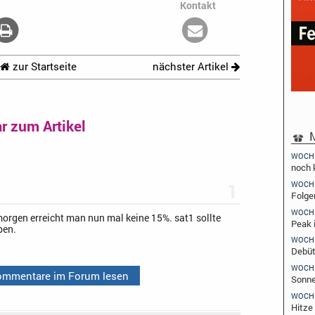
Kontakt
zur Startseite
nächster Artikel
 zum Artikel
M
WOCH
noch 
1
WOCH
Folgen
WOCH
morgen erreicht man nun mal keine 15%. sat1 sollte
Peak i
ben.
WOCH
Debüt
WOCH
Kommentare im Forum lesen
Sonne
WOCH
Hitze