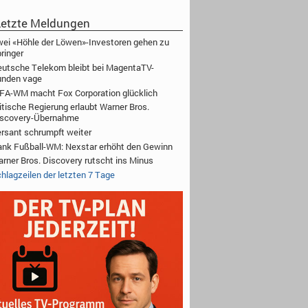
etzte Meldungen
ei «Höhle der Löwen»-Investoren gehen zu
ringer
utsche Telekom bleibt bei MagentaTV-
unden vage
FA-WM macht Fox Corporation glücklich
itische Regierung erlaubt Warner Bros.
iscovery-Übernahme
rsant schrumpft weiter
nk Fußball-WM: Nexstar erhöht den Gewinn
rner Bros. Discovery rutscht ins Minus
hlagzeilen der letzten 7 Tage