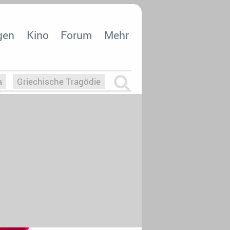
gen
Kino
Forum
Mehr
a
Griechische Tragödie
m
Die Macht der KI
26
nisvergabe
dcast-Reviews
Upfronts21