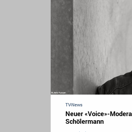
TV-News
Neuer «Voice»-Moderato
Schölermann