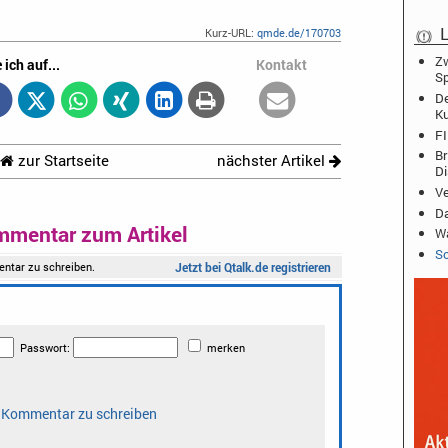
L
Kurz-URL:
qmde.de/170703
Zw
 ich auf...
Kontakt
Sp
De
K
FI
Br
zur Startseite
nächster Artikel
D
Ve
Da
mmentar zum Artikel
Wa
Sc