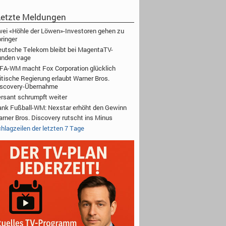
etzte Meldungen
ei «Höhle der Löwen»-Investoren gehen zu
ringer
utsche Telekom bleibt bei MagentaTV-
unden vage
FA-WM macht Fox Corporation glücklich
itische Regierung erlaubt Warner Bros.
iscovery-Übernahme
rsant schrumpft weiter
nk Fußball-WM: Nexstar erhöht den Gewinn
rner Bros. Discovery rutscht ins Minus
hlagzeilen der letzten 7 Tage