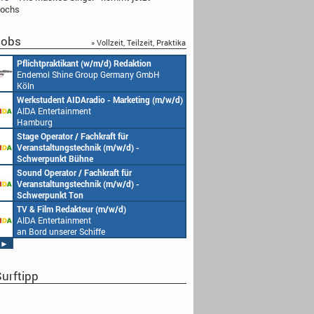
wochs
obs
» Vollzeit, Teilzeit, Praktika
Pflichtpraktikant (w/m/d) Redaktion
Endemol Shine Group Germany GmbH
Köln
Werkstudent AIDAradio - Marketing (m/w/d)
AIDA Entertainment
Hamburg
Stage Operator / Fachkraft für
Veranstaltungstechnik (m/w/d) -
Schwerpunkt Bühne
AIDA Entertainment
Sound Operator / Fachkraft für
an Bord unserer Schiffe
Veranstaltungstechnik (m/w/d) -
Schwerpunkt Ton
AIDA Entertainment
TV & Film Redakteur (m/w/d)
an Bord unserer Schiffe
AIDA Entertainment
an Bord unserer Schiffe
►
urftipp