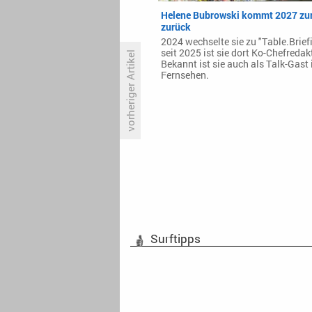
Helene Bubrowski kommt 2027 zur
zurück
2024 wechselte sie zu "Table.Brief
seit 2025 ist sie dort Ko-Chefredak
vorheriger Artikel
Bekannt ist sie auch als Talk-Gast
Fernsehen.
Punk-Pop-Duo „Ottos Apfel“
träumt von der großen Bühne
Surftipps