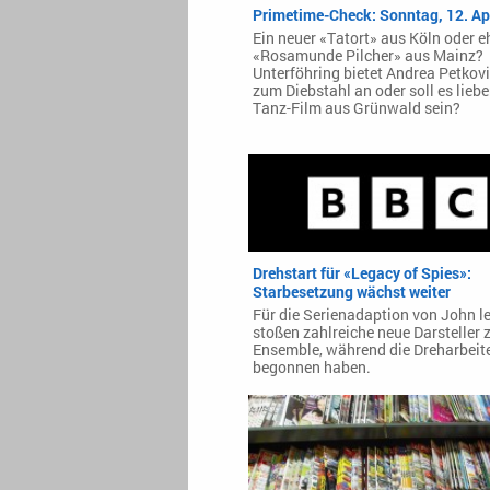
Primetime-Check: Sonntag, 12. Ap
Ein neuer «Tatort» aus Köln oder e
«Rosamunde Pilcher» aus Mainz?
Unterföhring bietet Andrea Petko
zum Diebstahl an oder soll es lieb
Tanz-Film aus Grünwald sein?
Drehstart für «Legacy of Spies»:
Starbesetzung wächst weiter
Für die Serienadaption von John le
stoßen zahlreiche neue Darsteller
Ensemble, während die Dreharbeit
begonnen haben.