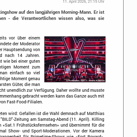
11. April 2026, 21:15 Uhr
tingshow auf den langjährigen Morning-Mann. Er ist
en - die Verantwortlichen wissen also, was sie
its vor über einem
kündete der Moderator
der Hauptsendung von
ed nach 14 Jahren.
t wie bei einer guten
chtigen Moment zum
man einfach so viel
richtige Moment genau
tbarsten Güter, die man
nicht unendlich zur Verfügung. Daher wollte und musste
Zusammenhang gebracht werden kann das Ganze auch mit
von Fast-Food-Filialen.
reten wird: Gefallen ist die Wahl demnach auf Matthias
e "BILD"-Zeitung am Samstag-Abend (11. April). Killing
om «Sat.1 Frühstücksfernsehen» und übernimmt für die
mal Show- und Sport-Moderationen. Vor der Kamera
rgangenheit für Primetime-Shows wie «Fort Boyard»,