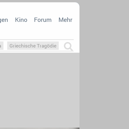
gen
Kino
Forum
Mehr
a
Griechische Tragödie
m
Die Macht der KI
26
nisvergabe
dcast-Reviews
Upfronts21