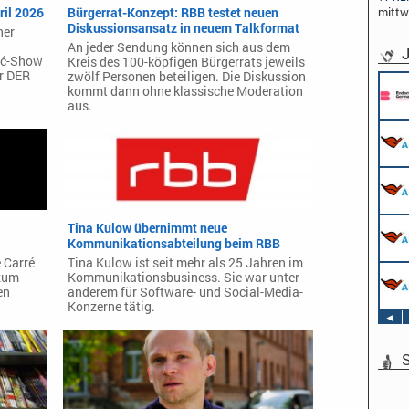
mitt
ril 2026
Bürgerrat-Konzept: RBB testet neuen
Diskussionsansatz in neuem Talkformat
her
An jeder Sendung können sich aus dem
J
vić-Show
Kreis des 100-köpfigen Bürgerrats jeweils
er DER
zwölf Personen beteiligen. Die Diskussion
kommt dann ohne klassische Moderation
aus.
Tina Kulow übernimmt neue
Kommunikationsabteilung beim RBB
 Carré
Tina Kulow ist seit mehr als 25 Jahren im
 zum
Kommunikationsbusiness. Sie war unter
en
anderem für Software- und Social-Media-
Konzerne tätig.
◄
S