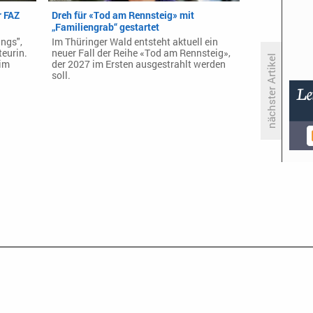
 FAZ
Dreh für «Tod am Rennsteig» mit
„Familiengrab“ gestartet
ings",
Im Thüringer Wald entsteht aktuell ein
teurin.
neuer Fall der Reihe «Tod am Rennsteig»,
nächster Artikel
 im
der 2027 im Ersten ausgestrahlt werden
soll.
«American Music Awards»:
Queen Latifah moderiert die 52.
Ausgabe