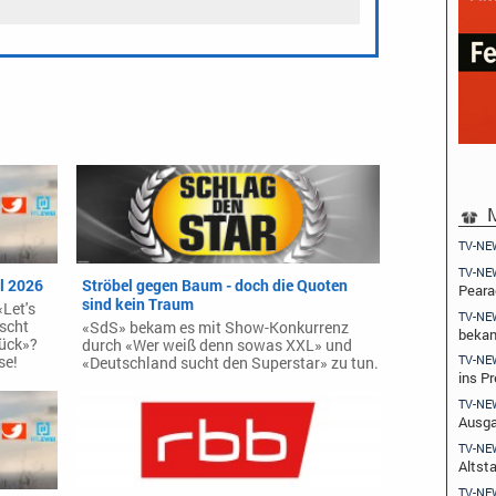
M
TV-NE
TV-NE
il 2026
Ströbel gegen Baum - doch die Quoten
Peara
sind kein Traum
Let's
TV-NE
scht
«SdS» bekam es mit Show-Konkurrenz
beka
ück»?
durch «Wer weiß denn sowas XXL» und
TV-NE
se!
«Deutschland sucht den Superstar» zu tun.
ins Pr
TV-NE
Ausga
TV-NE
Altst
TV-NE