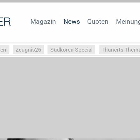
Magazin
News
Quoten
Meinun
fen
Zeugnis26
Südkorea-Special
Thunerts Them
r zu Hitler
Die Serientheorie
Faszination Horrorfil
n
Halloweeen
Weihnachts-Special
ZeugUpfronts
Special
Buchclub
Heim-EM
Screenforce25
Po
Buchclub
YouTuber
eSport im TV
Screenforce