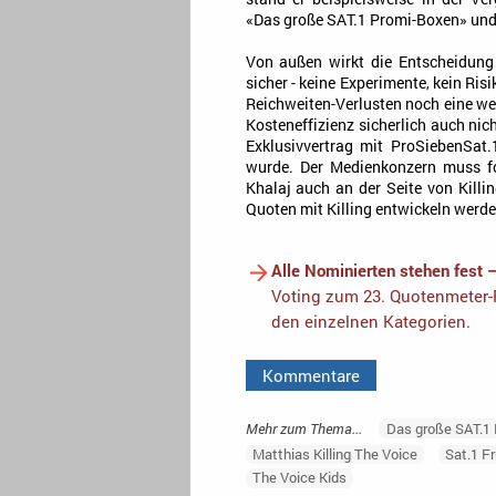
«Das große SAT.1 Promi-Boxen» und
Von außen wirkt die Entscheidung 
sicher - keine Experimente, kein Ri
Reichweiten-Verlusten noch eine wei
Kosteneffizienz sicherlich auch nic
Exklusivvertrag mit ProSiebenSat.
wurde. Der Medienkonzern muss fol
Khalaj auch an der Seite von Killin
Quoten mit Killing entwickeln werd
Alle Nominierten stehen fest 
Voting zum 23. Quotenmeter-F
den einzelnen Kategorien.
Kommentare
Mehr zum Thema...
Das große SAT.1
Matthias Killing The Voice
Sat.1 F
The Voice Kids