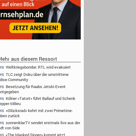
ehr aus diesem Ressort
Weltkriegsbombe: RTL wird evakuiert
WS
TLC zeigt Doku über die umstrittene
WS
dise-Community
Besetzung für Raabs Jetski-Event
WS
nntgegeben
Kölner «Tatort» führt Ballauf und Schenk
WS
epper-Milieu
«Glücksrad» kehrt mit zwei Primetime-
WS
ben zurück
sonnenklar.TV sendet erstmals live aus der
WS
adt von Side
«The Masked Singer» kommt jetzt
WS