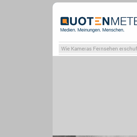
Wie Kameras Fernsehen erschu
Vergessene Serien
Von Weima
Globaler Süden
Das Ende vo
Upfronts25
AktenzeichenXY-
What the Game
Rassismus