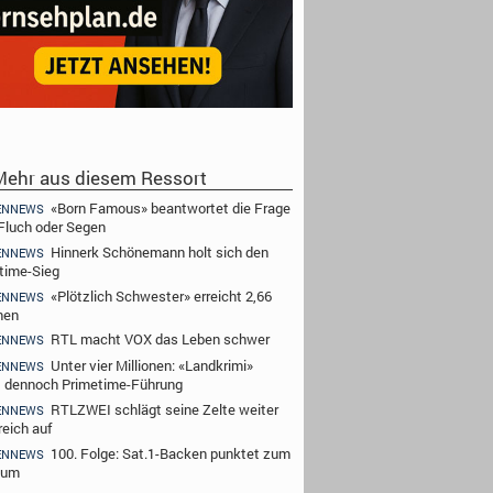
ehr aus diesem Ressort
«Born Famous» beantwortet die Frage
ENNEWS
Fluch oder Segen
Hinnerk Schönemann holt sich den
ENNEWS
time-Sieg
«Plötzlich Schwester» erreicht 2,66
ENNEWS
nen
RTL macht VOX das Leben schwer
ENNEWS
Unter vier Millionen: «Landkrimi»
ENNEWS
t dennoch Primetime-Führung
RTLZWEI schlägt seine Zelte weiter
ENNEWS
reich auf
100. Folge: Sat.1-Backen punktet zum
ENNEWS
äum