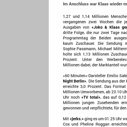
Im Anschluss war Klaas wieder mi
1,27 und 1,14 Millionen Mensche
vergangenen zwei Wochen die jew
Ausgaben von
«Joko & Klaas ge
dritte Folge, die nur zwei Tage n
Programmtag der Beiden ausgestr
kaum Zuschauer. Die Sendung m
Sophie Passmann, Michael Mitterme
holte sich 1,13 Millionen Zuschau
Prozent. Unter den Werberele
Millionen dabei, der Marktanteil wur
«60 Minuten»-Darsteller Emilio Sa
Night Berlin»
. Die Sendung aus der 
erreichte 3,0 Prozent. Das Forma
Millionen Umworbenen, ab 23.10 Uhr 
Uhr noch
«TV total»
, das auf 0,1
Millionen jungen Zusehenden er
gewonnen und verpflichtete, für den
Mit
«jerks.»
ging es um 01.25 Uhr wei
Cox und Pheline Roggan erreichte