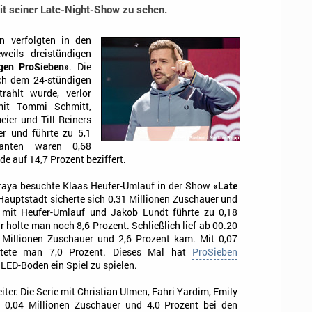
t seiner Late-Night-Show zu sehen.
n verfolgten in den
eils dreistündigen
gen ProSieben»
. Die
ach dem 24-stündigen
ahlt wurde, verlor
it Tommi Schmitt,
ier und Till Reiners
er und führte zu 5,1
vanten waren 0,68
de auf 14,7 Prozent beziffert.
kraya besuchte Klaas Heufer-Umlauf in der Show
«Late
Hauptstadt sicherte sich 0,31 Millionen Zuschauer und
t mit Heufer-Umlauf und Jakob Lundt führte zu 0,18
holte man noch 8,6 Prozent. Schließlich lief ab 00.20
2 Millionen Zuschauer und 2,6 Prozent kam. Mit 0,07
ntete man 7,0 Prozent. Dieses Mal hat
ProSieben
 LED-Boden ein Spiel zu spielen.
ter. Die Serie mit Christian Ulmen, Fahri Yardim, Emily
 0,04 Millionen Zuschauer und 4,0 Prozent bei den