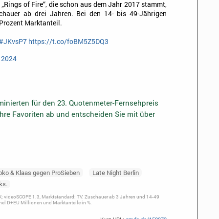
„Rings of Fire“, die schon aus dem Jahr 2017 stammt,
chauer ab drei Jahren. Bei den 14- bis 49-Jährigen
 Prozent Marktanteil.
#JKvsP7
https://t.co/foBM5Z5DQ3
, 2024
inierten für den 23. Quotenmeter-Fernsehpreis
Ihre Favoriten ab und entscheiden Sie mit über
oko & Klaas gegen ProSieben
Late Night Berlin
ks.
; videoSCOPE 1.3, Marktstandard: TV. Zuschauer ab 3 Jahren und 14-49
el D+EU Millionen und Marktanteile in %.