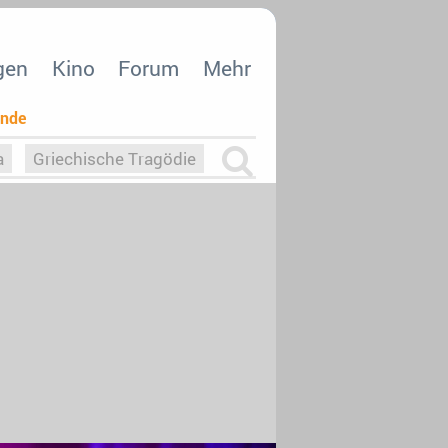
gen
Kino
Forum
Mehr
ende
a
Griechische Tragödie
m
Die Macht der KI
26
nisvergabe
dcast-Reviews
Upfronts21