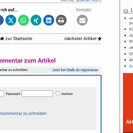
Kurz-URL:
qmde.de/150972
L
 ich auf...
Kontakt
«H
zu
Fü
«M
zur Startseite
nächster Artikel
Pr
«K
Ch
mmentar zum Artikel
AX
Sc