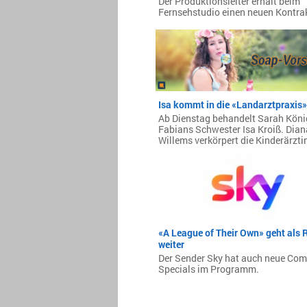
Der Produktionsleiter erhält beim
Fernsehstudio einen neuen Kontrak
Isa kommt in die «Landarztpraxis»
Ab Dienstag behandelt Sarah Köni
Fabians Schwester Isa Kroiß. Dian
Willems verkörpert die Kinderärzti
«A League of Their Own» geht als R
weiter
Der Sender Sky hat auch neue Com
Specials im Programm.