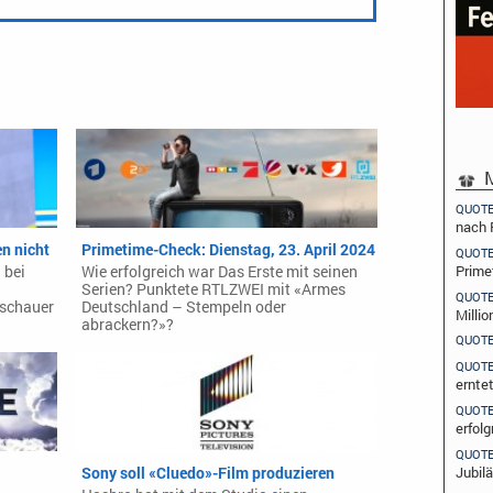
M
QUOT
nach 
en nicht
Primetime-Check: Dienstag, 23. April 2024
QUOT
Prime
 bei
Wie erfolgreich war Das Erste mit seinen
Serien? Punktete RTLZWEI mit «Armes
QUOT
uschauer
Deutschland – Stempeln oder
Millio
abrackern?»?
QUOT
QUOT
ernte
QUOT
erfolg
QUOT
Jubil
Sony soll «Cluedo»-Film produzieren