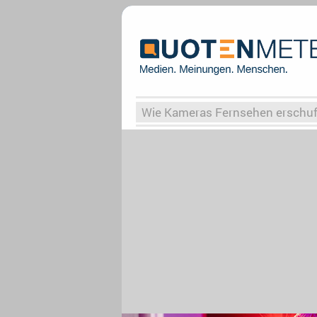
Wie Kameras Fernsehen erschu
Vergessene Serien
Von Weima
Globaler Süden
Das Ende vo
Upfronts25
AktenzeichenXY-
What the Game
Rassismus