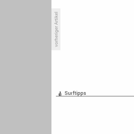
vorheriger Artikel
«Report Mainz» hält die
Reichweiten nicht
Surftipps