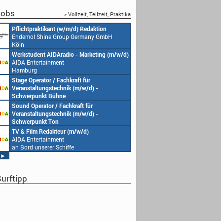
obs
» Vollzeit, Teilzeit, Praktika
Pflichtpraktikant (w/m/d) Redaktion
Endemol Shine Group Germany GmbH
Köln
Werkstudent AIDAradio - Marketing (m/w/d)
AIDA Entertainment
Hamburg
Stage Operator / Fachkraft für
Veranstaltungstechnik (m/w/d) -
Schwerpunkt Bühne
AIDA Entertainment
Sound Operator / Fachkraft für
an Bord unserer Schiffe
Veranstaltungstechnik (m/w/d) -
Schwerpunkt Ton
AIDA Entertainment
TV & Film Redakteur (m/w/d)
an Bord unserer Schiffe
AIDA Entertainment
an Bord unserer Schiffe
►
urftipp