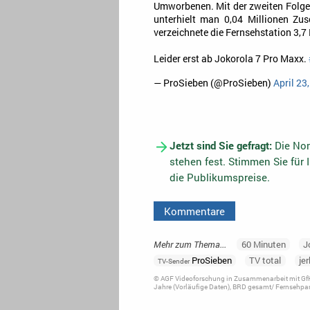
Umworbenen. Mit der zweiten Folge 
unterhielt man 0,04 Millionen Zus
verzeichnete die Fernsehstation 3,7
Leider erst ab Jokorola 7 Pro Maxx.
— ProSieben (@ProSieben)
April 23
Jetzt sind Sie gefragt:
Die Nom
stehen fest. Stimmen Sie für 
die Publikumspreise.
Kommentare
Mehr zum Thema...
60 Minuten
J
ProSieben
TV total
jer
TV-Sender
© AGF Videoforschung in Zusammenarbeit mit GfK
Jahre (Vorläufige Daten), BRD gesamt/ Fernsehpan