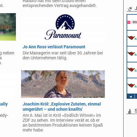
Hasbro hat mit dem Studio einen
t.
entsprechenden Vertrag ausgehandelt.
J
Jo Ann Ross verlässt Paramount
g neben
Die Managerin war seit über 30 Jahren bei
a
den Unternehmen tätig.
n.
◄
ally
Joachim Król: ‚Explosive Zutaten, einmal
umgerührt – und schon knallts‘
S
edy-
Am 6. Mai ist in Król «Endlich Witwer» im
ZDF zu sehen. Im Interview verät er, ob er
an bestimmten Produktionen keinen Spaß
mehr habe.