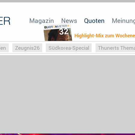
Magazin
News
Quoten
Meinun
32
Highlight-Mix zum Wochen
fen
Zeugnis26
Südkorea-Special
Thunerts Them
r zu Hitler
Die Serientheorie
Faszination Horrorfil
n
Halloweeen
Weihnachts-Special
ZeugUpfronts
Special
Buchclub
Heim-EM
Screenforce25
Po
Buchclub
YouTuber
eSport im TV
Screenforce