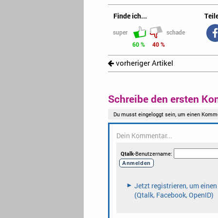
Finde ich...
Teile
super
schade
60 %
40 %
vorheriger Artikel
Schreibe den ersten Ko