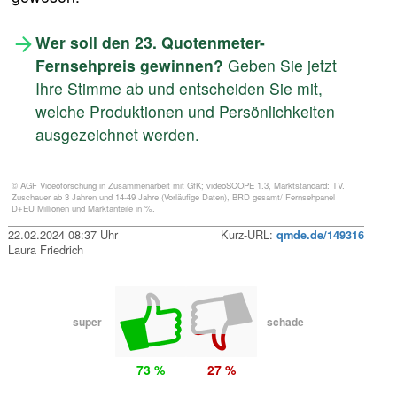
Wer soll den 23. Quotenmeter-
Fernsehpreis gewinnen?
Geben Sie jetzt
Ihre Stimme ab und entscheiden Sie mit,
welche Produktionen und Persönlichkeiten
ausgezeichnet werden.
© AGF Videoforschung in Zusammenarbeit mit GfK; videoSCOPE 1.3, Marktstandard: TV.
Zuschauer ab 3 Jahren und 14-49 Jahre (Vorläufige Daten), BRD gesamt/ Fernsehpanel
D+EU Millionen und Marktanteile in %.
22.02.2024 08:37 Uhr
Kurz-URL:
qmde.de/149316
Laura Friedrich
super
schade
73 %
27 %