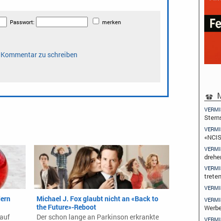
M
VERMI
Stern
VERMI
«NCIS
VERMI
drehe
VERMI
trete
VERMI
ern
Michael J. Fox glaubt nicht an «Back to
VERMI
the Future»-Reboot
Werbe
 auf
Der schon lange an Parkinson erkrankte
VERMI