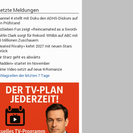
etzte Meldungen
annel 4 stellt mit Doku den ADHS-Diskurs auf
n Prüfstand
oSieben Fun zeigt «Reincarnated as a Sword»
itlin Clark sorgt für Rekord: WNBA auf ABC mit
5 Millionen Zuschauern
eated Rivalry» kehrt 2027 mit neuen Stars
rück
r Starz geht es abwärts
adden» startet im November
ime Video setzt auf neue K-Romanze
hlagzeilen der letzten 7 Tage