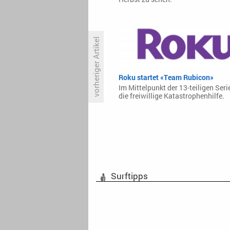
vorheriger Artikel
Roku startet «Team Rubicon»
«Silo»: Eine karge Serie über ein
karges Leben
Im Mittelpunkt der 13-teiligen Seri
die freiwillige Katastrophenhilfe.
Surftipps