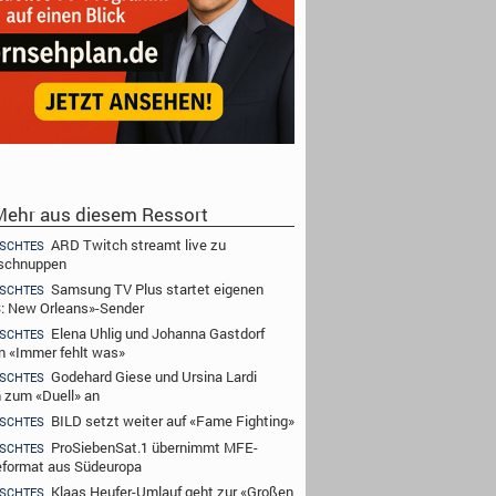
ehr aus diesem Ressort
ARD Twitch streamt live zu
SCHTES
schnuppen
Samsung TV Plus startet eigenen
SCHTES
: New Orleans»-Sender
Elena Uhlig und Johanna Gastdorf
SCHTES
n «Immer fehlt was»
Godehard Giese und Ursina Lardi
SCHTES
n zum «Duell» an
BILD setzt weiter auf «Fame Fighting»
SCHTES
ProSiebenSat.1 übernimmt MFE-
SCHTES
format aus Südeuropa
Klaas Heufer-Umlauf geht zur «Großen
SCHTES