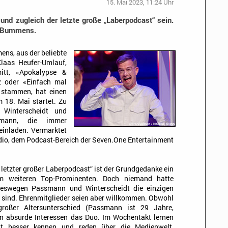
15. Mai 2023, 11:24 Uhr
und zugleich der letzte große „Laberpodcast“ sein.
o Bummens.
ns, aus der beliebte
Klaas Heufer-Umlauf,
tt, «Apokalypse &
rz oder «Einfach mal
 stammen, hat einen
 18. Mai startet. Zu
Winterscheidt und
ssmann, die immer
einladen. Vermarktet
dio, dem Podcast-Bereich der Seven.One Entertainment
 letzter großer Laberpodcast“ ist der Grundgedanke ein
em weiteren Top-Prominenten. Doch niemand hatte
weswegen Passmann und Winterscheidt die einzigen
s sind. Ehrenmitglieder seien aber willkommen. Obwohl
großer Altersunterschied (Passmann ist 29 Jahre,
nen absurde Interessen das Duo. Im Wochentakt lernen
t besser kennen und reden über die Medienwelt,