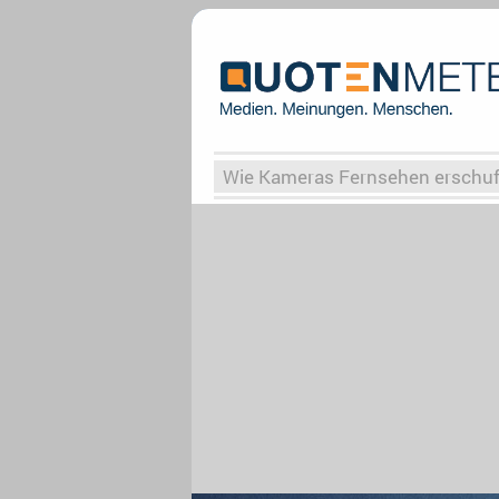
Wie Kameras Fernsehen erschu
Vergessene Serien
Von Weima
Globaler Süden
Das Ende vo
Upfronts25
AktenzeichenXY-
What the Game
Rassismus