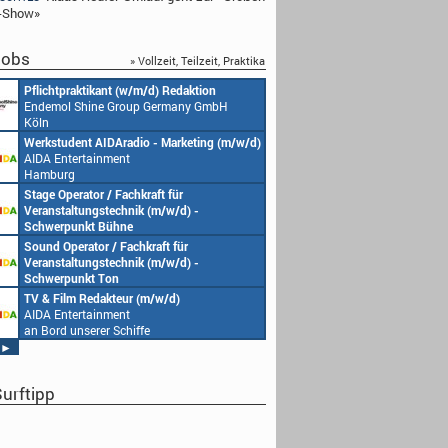
-Show»
obs
» Vollzeit, Teilzeit, Praktika
Pflichtpraktikant (w/m/d) Redaktion
Endemol Shine Group Germany GmbH
Köln
Werkstudent AIDAradio - Marketing (m/w/d)
AIDA Entertainment
Hamburg
Stage Operator / Fachkraft für
Veranstaltungstechnik (m/w/d) -
Schwerpunkt Bühne
AIDA Entertainment
Sound Operator / Fachkraft für
an Bord unserer Schiffe
Veranstaltungstechnik (m/w/d) -
Schwerpunkt Ton
AIDA Entertainment
TV & Film Redakteur (m/w/d)
an Bord unserer Schiffe
AIDA Entertainment
an Bord unserer Schiffe
►
urftipp