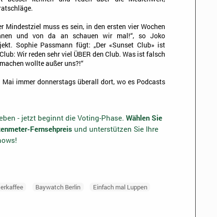
ratschläge.
ser Mindestziel muss es sein, in den ersten vier Wochen
innen und von da an schauen wir mal!“, so Joko
jekt. Sophie Passmann fügt: „Der «Sunset Club» ist
lub: Wir reden sehr viel ÜBER den Club. Was ist falsch
machen wollte außer uns?!“
. Mai immer donnerstags überall dort, wo es Podcasts
ben - jetzt beginnt die Voting-Phase.
Wählen Sie
otenmeter-Fernsehpreis
und unterstützen Sie Ihre
shows!
terkaffee
Baywatch Berlin
Einfach mal Luppen