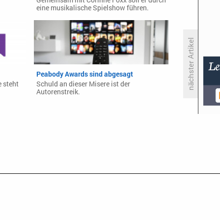
Gemeinsam mit Corinne Foxx soll er durch
eine musikalische Spielshow führen.
nächster Artikel
Peabody Awards sind abgesagt
Quotencheck: «Der Alte»
e steht
Schuld an dieser Misere ist der
Autorenstreik.