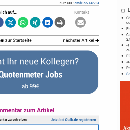
Kurz-URL:
qmde.de/142254
L
 ich auf...
Kontakt
Ch
de
Pr
Ca
2,
zur Startseite
nächster Artikel
«H
zu
Fü
«M
Pr
Sc
mmentar zum Artikel