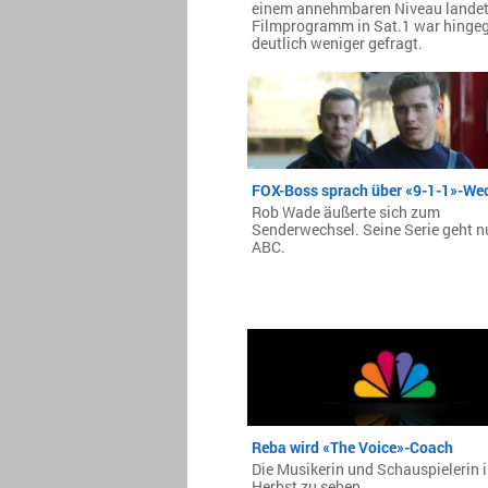
einem annehmbaren Niveau landet
Filmprogramm in Sat.1 war hinge
deutlich weniger gefragt.
FOX-Boss sprach über «9-1-1»-We
Rob Wade äußerte sich zum
Senderwechsel. Seine Serie geht n
ABC.
Reba wird «The Voice»-Coach
Die Musikerin und Schauspielerin i
Herbst zu sehen.