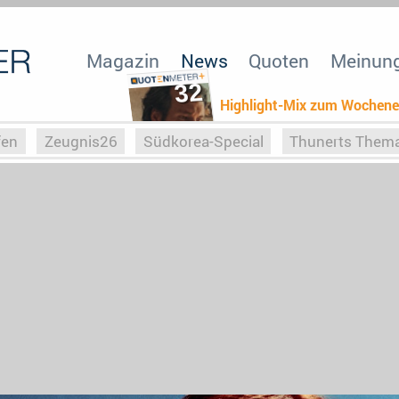
Magazin
News
Quoten
Meinun
32
Highlight-Mix zum Wochen
fen
Zeugnis26
Südkorea-Special
Thunerts Them
r zu Hitler
Die Serientheorie
Faszination Horrorfil
n
Halloweeen
Weihnachts-Special
ZeugUpfronts
Special
Buchclub
Heim-EM
Screenforce25
Po
Buchclub
YouTuber
eSport im TV
Screenforce