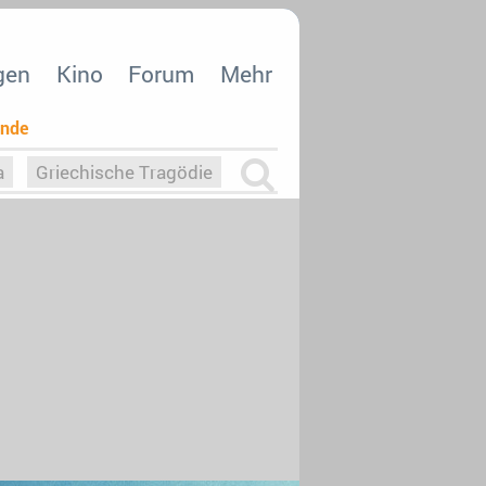
gen
Kino
Forum
Mehr
ende
a
Griechische Tragödie
m
Die Macht der KI
26
nisvergabe
dcast-Reviews
Upfronts21