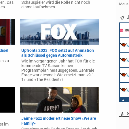
en. Das
Schauspieler wird die Rolle nicht noch
Maus
gen
einmal aufnehmen.
J
chsel
Upfronts 2023: FOX setzt auf Animation
als Schlüssel gegen Autorenstreik
un zu
Wie im vergangenen Jahr hat FOX für die
kommende TV-Saison keinen
Programmplan herausgegeben. Zentrale
Frage war diesmal: Wie ersetzt man «9-1-
1» und «The Resident»?
◄
S
Jaime Foxx moderiert neue Show «We are
Family»
st im