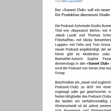
von
Veit-Luca Roth
Der «Sunset Club» soll ein neuer 
Die Produktion übernimmt Studi
Die Podcast-Schmiede Studio Bumme
Titel wie «Baywatch Berlin» mit 
Jakob Lundt und Thomas Schmi
Filterkaffee» mit Micky Beisenhe
Luppen» mit Felix und Toni Kroos
neuen Podcast angekündigt, der am
hören gibt es Moderator Joko 
Bestseller-Autorin Sophie Pa
donnerstags in den
«Sunset Club»
wird der Podcast von Seven.One Au
Group.
Beschrieben als „neuer und zugleich
Podcast(-Club) zu dritt mit ein
zugesagt oder gar geantwortet, 
festen Mitglieder des Podcast-Club
die beiden ein verhältnismäßig 
Winterscheidt ist 44 Jahre) verei
sich Passmann und Winterscheid