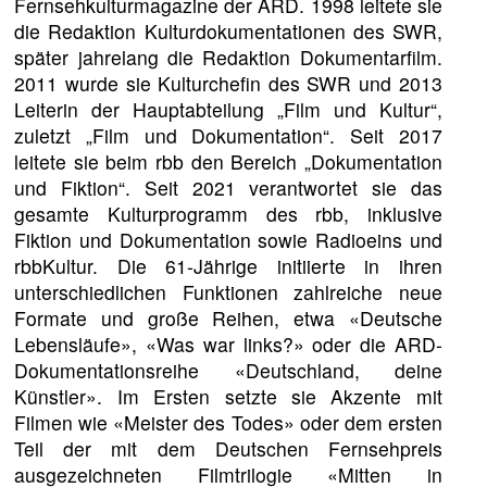
Fernsehkulturmagazine der ARD. 1998 leitete sie
die Redaktion Kulturdokumentationen des SWR,
später jahrelang die Redaktion Dokumentarfilm.
2011 wurde sie Kulturchefin des SWR und 2013
Leiterin der Hauptabteilung „Film und Kultur“,
zuletzt „Film und Dokumentation“. Seit 2017
leitete sie beim rbb den Bereich „Dokumentation
und Fiktion“. Seit 2021 verantwortet sie das
gesamte Kulturprogramm des rbb, inklusive
Fiktion und Dokumentation sowie Radioeins und
rbbKultur. Die 61-Jährige initiierte in ihren
unterschiedlichen Funktionen zahlreiche neue
Formate und große Reihen, etwa «Deutsche
Lebensläufe», «Was war links?» oder die ARD-
Dokumentationsreihe «Deutschland, deine
Künstler». Im Ersten setzte sie Akzente mit
Filmen wie «Meister des Todes» oder dem ersten
Teil der mit dem Deutschen Fernsehpreis
ausgezeichneten Filmtrilogie «Mitten in