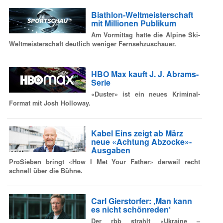
Biathlon-Weltmeisterschaft
mit Millionen Publikum
Am Vormittag hatte die Alpine Ski-
Weltmeisterschaft deutlich weniger Fernsehzuschauer.
HBO Max kauft J. J. Abrams-
Serie
«Duster» ist ein neues Kriminal-
Format mit Josh Holloway.
Kabel Eins zeigt ab März
neue «Achtung Abzocke»-
Ausgaben
ProSieben bringt «How I Met Your Father» derweil recht
schnell über die Bühne.
Carl Gierstorfer: ‚Man kann
es nicht schönreden‘
Der rbb strahlt «Ukraine –