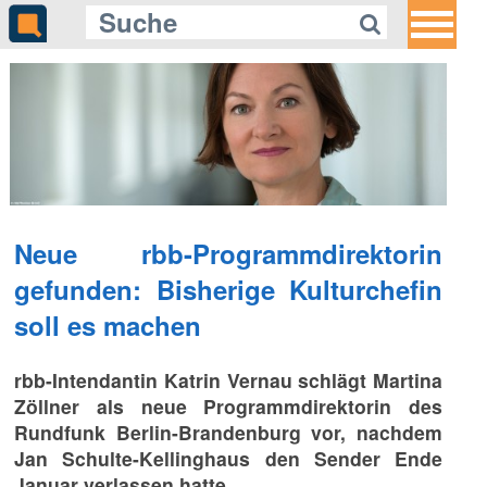
Gleich auf Quotenmeter:
«The One Show» feiert 20.
Geburtstag mit Jubiläumswoche
Neue rbb-Programmdirektorin
gefunden: Bisherige Kulturchefin
soll es machen
rbb-Intendantin Katrin Vernau schlägt Martina
Zöllner als neue Programmdirektorin des
Rundfunk Berlin-Brandenburg vor, nachdem
Jan Schulte-Kellinghaus den Sender Ende
Januar verlassen hatte.