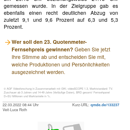
gemessen wurde. In der Zielgruppe gab es
ebenfalls einen recht deutlichen Abzug von
zuletzt 9,1 und 9,6 Prozent auf 6,3 und 5,3
Prozent.
Wer soll den 23. Quotenmeter-
Fernsehpreis gewinnen?
Geben Sie jetzt
Ihre Stimme ab und entscheiden Sie mit,
welche Produktionen und Persönlichkeiten
ausgezeichnet werden.
© AGF Videoforschung in Zusammenarbeit mit GfK; videoSCOPE 1.3, Marktstandard: TV.
Zuschauer ab 3 Jahren und 14-49 Jahre (Vorläufige Daten), BRD gesamt/ Fernsehpanel
D+EU Millionen und Marktanteile in %.
22.03.2022 08:44 Uhr
Kurz-URL:
qmde.de/133237
Veit-Luca Roth