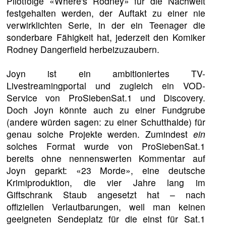
Pilotfolge «Where's Rodney» für die Nachwelt
festgehalten werden, der Auftakt zu einer nie
verwirklichten Serie, in der ein Teenager die
sonderbare Fähigkeit hat, jederzeit den Komiker
Rodney Dangerfield herbeizuzaubern.
Joyn ist ein ambitioniertes TV-
Livestreamingportal und zugleich ein VOD-
Service von ProSiebenSat.1 und Discovery.
Doch Joyn könnte auch zu einer Fundgrube
(andere würden sagen: zu einer Schutthalde) für
genau solche Projekte werden. Zumindest
ein
solches Format wurde von ProSiebenSat.1
bereits ohne nennenswerten Kommentar auf
Joyn geparkt: «23 Morde», eine deutsche
Krimiproduktion, die vier Jahre lang im
Giftschrank Staub angesetzt hat – nach
offiziellen Verlautbarungen, weil man keinen
geeigneten Sendeplatz für die einst für Sat.1