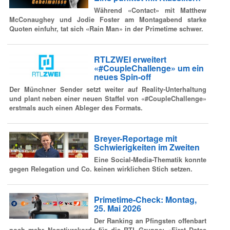
Während «Contact» mit Matthew
McConaughey und Jodie Foster am Montagabend starke
Quoten einfuhr, tat sich «Rain Man» in der Primetime schwer.
RTLZWEI erweitert
«#CoupleChallenge» um ein
neues Spin-off
Der Münchner Sender setzt weiter auf Reality-Unterhaltung
und plant neben einer neuen Staffel von «#CoupleChallenge»
erstmals auch einen Ableger des Formats.
Breyer-Reportage mit
Schwierigkeiten im Zweiten
Eine Social-Media-Thematik konnte
gegen Relegation und Co. keinen wirklichen Stich setzen.
Primetime-Check: Montag,
25. Mai 2026
Der Ranking an Pfingsten offenbart
noch mehr Negativrekorde für die RTL-Gruppe: «First Dates