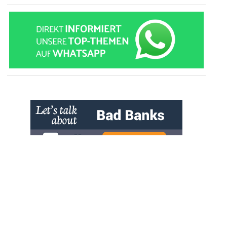
» zur Desktop-Version
Qtalk-Forum