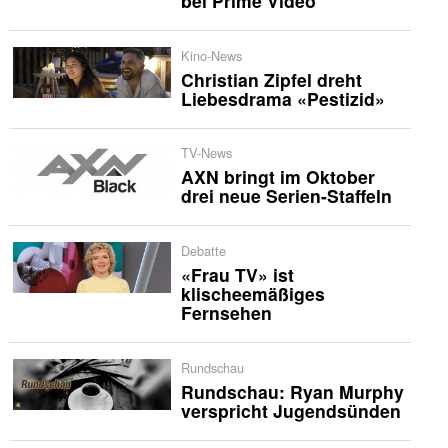
bei Prime Video
Kino-News
Christian Zipfel dreht
Liebesdrama «Pestizid»
TV-News
AXN bringt im Oktober
drei neue Serien-Staffeln
Debatte
«Frau TV» ist
klischeemäßiges
Fernsehen
Rundschau
Rundschau: Ryan Murphy
verspricht Jugendsünden