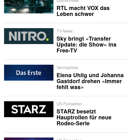
Quotennews
RTL macht VOX das
Leben schwer
TV-News
Sky bringt «Transfer
Update: die Show» ins
Free-TV
Vermischtes
Elena Uhlig und Johanna
Gastdorf drehen «Immer
fehlt was»
US-Fernsehen
STARZ besetzt
Hauptrollen für neue
Rodeo-Serie