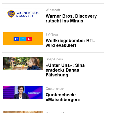
Wirtschaft
Warner Bros. Discovery
rutscht ins Minus
TV-News
Weltkriegsbombe: RTL
wird evakuiert
Soap-Check
«Unter Uns»: Sina
entdeckt Danas
Fälschung
Quotencheck
Quotencheck:
«Maischberger»