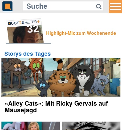
32
Highlight-Mix zum Wochenende
Storys des Tages
«Alley Cats»: Mit Ricky Gervais auf
Mäusejagd