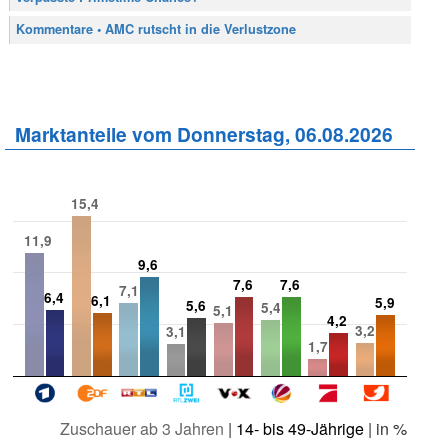
Kommentare • AMC rutscht in die Verlustzone
Marktanteile vom Donnerstag, 06.08.2026
15,4
11,9
9,6
7,6
7,6
7,1
6,4
6,1
5,9
5,6
5,4
5,1
4,2
3,2
3,1
1,7
Zuschauer ab 3 Jahren
|
14- bis 49-Jährige
| in %