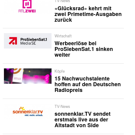
TV-News
«Glücksrad» kehrt mit
zwei Primetime-Ausgaben
zurück
Wirtschaft
Werbeerlöse bei
ProSiebenSat.1 sinken
weiter
Köpfe
15 Nachwuchstalente
hoffen auf den Deutschen
Radiopreis
TV-News
sonnenklar.TV sendet
erstmals live aus der
Altstadt von Side