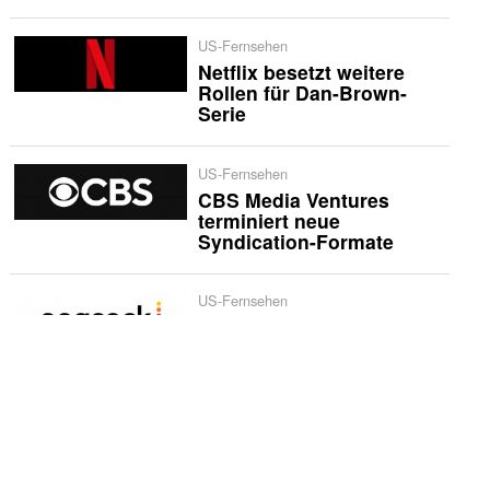
US-Fernsehen
Netflix besetzt weitere
Rollen für Dan-Brown-
Serie
US-Fernsehen
CBS Media Ventures
terminiert neue
Syndication-Formate
US-Fernsehen
«The Five Star Weekend»
erhält zweite Staffel bei
Peacock
International
Netflix bestellt zweite
Staffel von «Musafir Cafe»