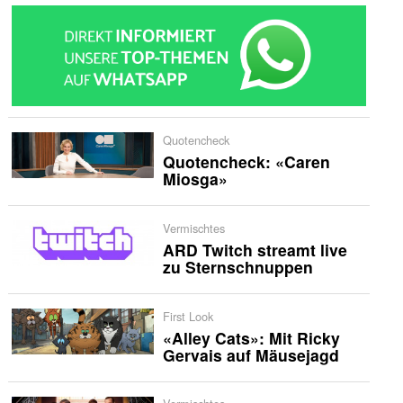
Quotencheck
Quotencheck: «Caren
Miosga»
Vermischtes
ARD Twitch streamt live
zu Sternschnuppen
First Look
«Alley Cats»: Mit Ricky
Gervais auf Mäusejagd