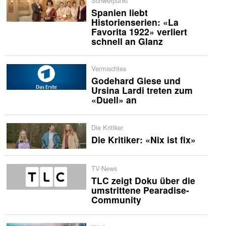
Schwerpunkt
Spanien liebt
Historienserien: «La
Favorita 1922» verliert
schnell an Glanz
Vermischtes
Godehard Giese und
Ursina Lardi treten zum
«Duell» an
Die Kritiker
Die Kritiker: «Nix ist fix»
TV-News
TLC zeigt Doku über die
umstrittene Pearadise-
Community