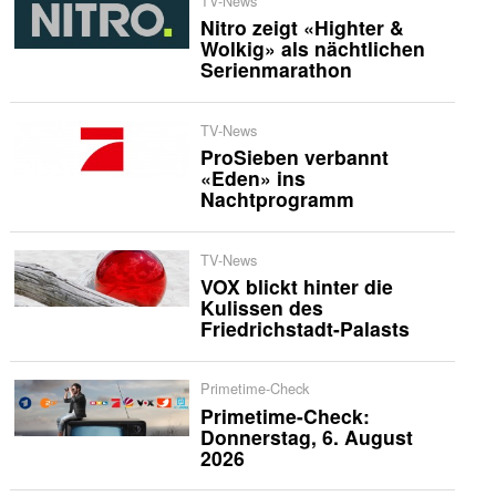
TV-News
Nitro zeigt «Highter &
Wolkig» als nächtlichen
Serienmarathon
TV-News
ProSieben verbannt
«Eden» ins
Nachtprogramm
TV-News
VOX blickt hinter die
Kulissen des
Friedrichstadt-Palasts
Primetime-Check
Primetime-Check:
Donnerstag, 6. August
2026