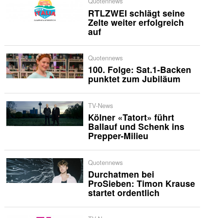
Quotennews
RTLZWEI schlägt seine
Zelte weiter erfolgreich
auf
Quotennews
100. Folge: Sat.1-Backen
punktet zum Jubiläum
TV-News
Kölner «Tatort» führt
Ballauf und Schenk ins
Prepper-Milieu
Quotennews
Durchatmen bei
ProSieben: Timon Krause
startet ordentlich