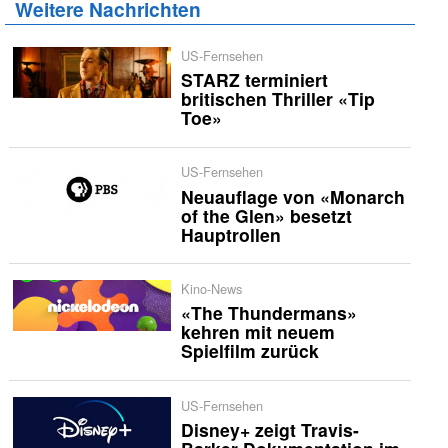
Weitere Nachrichten
US-Fernsehen
STARZ terminiert
britischen Thriller «Tip
Toe»
US-Fernsehen
Neuauflage von «Monarch
of the Glen» besetzt
Hauptrollen
Kino-News
«The Thundermans»
kehren mit neuem
Spielfilm zurück
US-Fernsehen
Disney+ zeigt Travis-