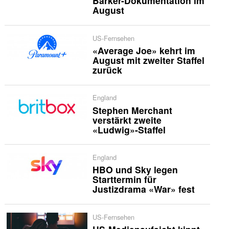
Barker-Dokumentation im
August
US-Fernsehen
«Average Joe» kehrt im
August mit zweiter Staffel
zurück
England
Stephen Merchant
verstärkt zweite
«Ludwig»-Staffel
England
HBO und Sky legen
Starttermin für
Justizdrama «War» fest
US-Fernsehen