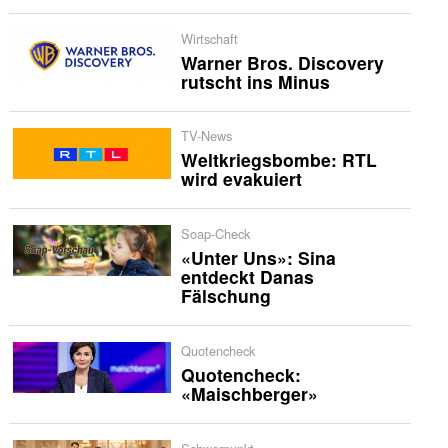
Wirtschaft
Warner Bros. Discovery
rutscht ins Minus
TV-News
Weltkriegsbombe: RTL
wird evakuiert
Soap-Check
«Unter Uns»: Sina
entdeckt Danas
Fälschung
Quotencheck
Quotencheck:
«Maischberger»