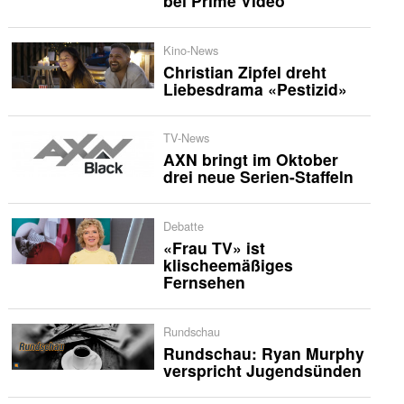
bei Prime Video
Kino-News
Christian Zipfel dreht
Liebesdrama «Pestizid»
TV-News
AXN bringt im Oktober
drei neue Serien-Staffeln
Debatte
«Frau TV» ist
klischeemäßiges
Fernsehen
Rundschau
Rundschau: Ryan Murphy
verspricht Jugendsünden