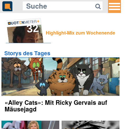
32
Highlight-Mix zum Wochenende
Storys des Tages
«Alley Cats»: Mit Ricky Gervais auf
Mäusejagd