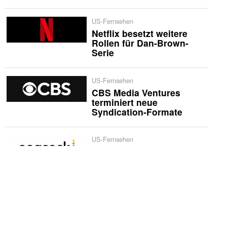
US-Fernsehen
Netflix besetzt weitere
Rollen für Dan-Brown-
Serie
US-Fernsehen
CBS Media Ventures
terminiert neue
Syndication-Formate
US-Fernsehen
«The Five Star Weekend»
erhält zweite Staffel bei
Peacock
International
Netflix bestellt zweite
Staffel von «Musafir Cafe»