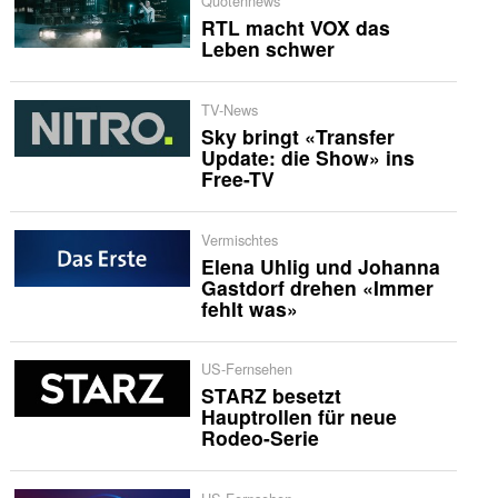
Quotennews
RTL macht VOX das
Leben schwer
TV-News
Sky bringt «Transfer
Update: die Show» ins
Free-TV
Vermischtes
Elena Uhlig und Johanna
Gastdorf drehen «Immer
fehlt was»
US-Fernsehen
STARZ besetzt
Hauptrollen für neue
Rodeo-Serie