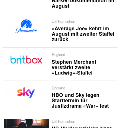
Barker-Dokumentation im
August
US-Fernsehen
«Average Joe» kehrt im
August mit zweiter Staffel
zurück
England
Stephen Merchant
verstärkt zweite
«Ludwig»-Staffel
England
HBO und Sky legen
Starttermin für
Justizdrama «War» fest
US-Fernsehen