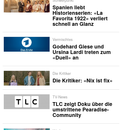
Schwerpunkt
Spanien liebt
Historienserien: «La
Favorita 1922» verliert
schnell an Glanz
Vermischtes
Godehard Giese und
Ursina Lardi treten zum
«Duell» an
Die Kritiker
Die Kritiker: «Nix ist fix»
TV-News
TLC zeigt Doku über die
umstrittene Pearadise-
Community