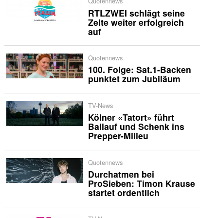
Quotennews
RTLZWEI schlägt seine
Zelte weiter erfolgreich
auf
Quotennews
100. Folge: Sat.1-Backen
punktet zum Jubiläum
TV-News
Kölner «Tatort» führt
Ballauf und Schenk ins
Prepper-Milieu
Quotennews
Durchatmen bei
ProSieben: Timon Krause
startet ordentlich