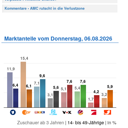
Kommentare • AMC rutscht in die Verlustzone
Marktanteile vom Donnerstag, 06.08.2026
15,4
11,9
9,6
7,6
7,6
7,1
6,4
6,1
5,9
5,6
5,4
5,1
4,2
3,2
3,1
1,7
Zuschauer ab 3 Jahren
|
14- bis 49-Jährige
| in %