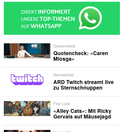
Quotencheck
Quotencheck: «Caren
Miosga»
Vermischtes
ARD Twitch streamt live
zu Sternschnuppen
First Look
«Alley Cats»: Mit Ricky
Gervais auf Mäusejagd