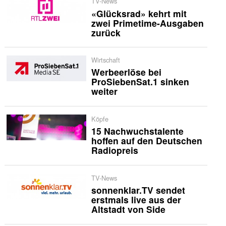
TV-News
«Glücksrad» kehrt mit
zwei Primetime-Ausgaben
zurück
Wirtschaft
Werbeerlöse bei
ProSiebenSat.1 sinken
weiter
Köpfe
15 Nachwuchstalente
hoffen auf den Deutschen
Radiopreis
TV-News
sonnenklar.TV sendet
erstmals live aus der
Altstadt von Side