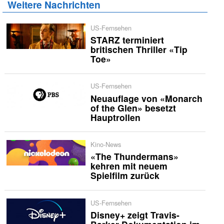
Weitere Nachrichten
US-Fernsehen
STARZ terminiert
britischen Thriller «Tip
Toe»
US-Fernsehen
Neuauflage von «Monarch
of the Glen» besetzt
Hauptrollen
Kino-News
«The Thundermans»
kehren mit neuem
Spielfilm zurück
US-Fernsehen
Disney+ zeigt Travis-