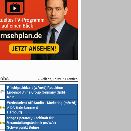
obs
» Vollzeit, Teilzeit, Praktika
Pflichtpraktikant (w/m/d) Redaktion
Endemol Shine Group Germany GmbH
Köln
Werkstudent AIDAradio - Marketing (m/w/d)
AIDA Entertainment
Hamburg
Stage Operator / Fachkraft für
Veranstaltungstechnik (m/w/d) -
Schwerpunkt Bühne