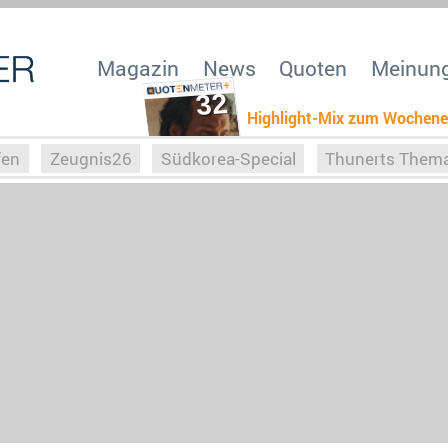
Magazin
News
Quoten
Meinun
32
Highlight-Mix zum Wochen
fen
Zeugnis26
Südkorea-Special
Thunerts Them
r zu Hitler
Die Serientheorie
Faszination Horrorfil
n
Halloweeen
Weihnachts-Special
ZeugUpfronts
Special
Buchclub
Heim-EM
Screenforce25
Po
Buchclub
YouTuber
eSport im TV
Screenforce