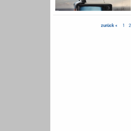
zurück «
1