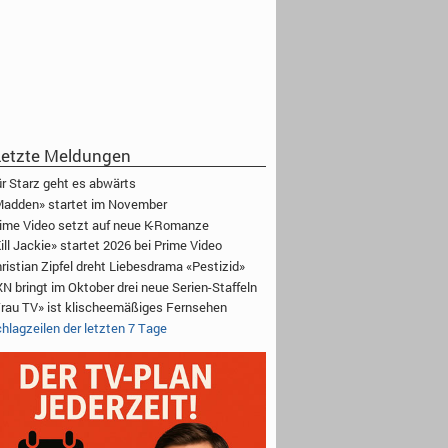
etzte Meldungen
r Starz geht es abwärts
adden» startet im November
ime Video setzt auf neue K-Romanze
ill Jackie» startet 2026 bei Prime Video
ristian Zipfel dreht Liebesdrama «Pestizid»
N bringt im Oktober drei neue Serien-Staffeln
rau TV» ist klischeemäßiges Fernsehen
hlagzeilen der letzten 7 Tage