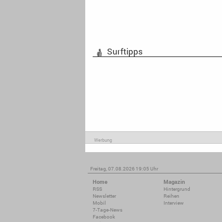
Surftipps
Werbung
Freitag, 07.08.2026 19:05 Uhr
Home
Magazin
RSS
Hintergrund
Newsletter
Reihen
Mobil
Interview
7-Tage-News
Facebook