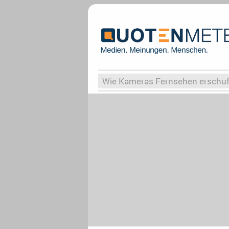
Wie Kameras Fernsehen erschu
Vergessene Serien
Von Weima
Globaler Süden
Das Ende vo
Upfronts25
AktenzeichenXY-
What the Game
Rassismus