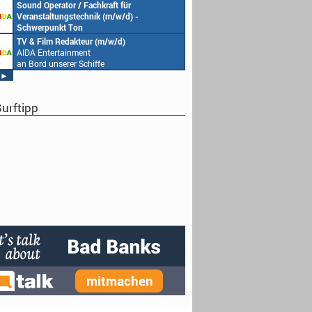
AIDA Entertainment
Sound Operator / Fachkraft für
an Bord unserer Schiffe
Veranstaltungstechnik (m/w/d) -
Schwerpunkt Ton
AIDA Entertainment
TV & Film Redakteur (m/w/d)
an Bord unserer Schiffe
AIDA Entertainment
an Bord unserer Schiffe
►
urftipp