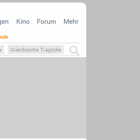
gen
Kino
Forum
Mehr
ende
a
Griechische Tragödie
m
Die Macht der KI
26
nisvergabe
dcast-Reviews
Upfronts21