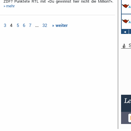
ZDF? Punktete RTL mit «Du gewinnst hier nicht die Million?».
» mehr
2
3
4
5
6
7
...
32
» weiter
◄
S