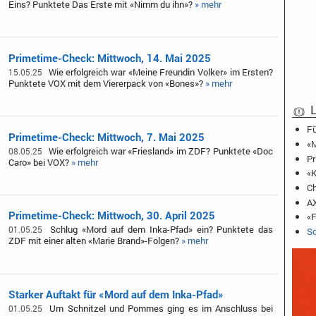
Eins? Punktete Das Erste mit «Nimm du ihn»?
» mehr
Primetime-Check: Mittwoch, 14. Mai 2025
Wie erfolgreich war «Meine Freundin Volker» im Ersten?
15.05.25
Punktete VOX mit dem Viererpack von «Bones»?
» mehr
L
Fü
Primetime-Check: Mittwoch, 7. Mai 2025
«M
Wie erfolgreich war «Friesland» im ZDF? Punktete «Doc
08.05.25
Pr
Caro» bei VOX?
» mehr
«K
Ch
AX
Primetime-Check: Mittwoch, 30. April 2025
«F
Schlug «Mord auf dem Inka-Pfad» ein? Punktete das
01.05.25
Sc
ZDF mit einer alten «Marie Brand»-Folgen?
» mehr
Starker Auftakt für «Mord auf dem Inka-Pfad»
Um Schnitzel und Pommes ging es im Anschluss bei
01.05.25