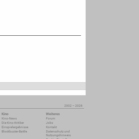
2002 – 2026
Kino
Weiteres
Kino-News
Forum
Die Kino-Kritiker
Jobs
Einspielergebnisse
Kontakt
Blockbuster-Battle
Datenschutz und
Nutzungshinweis