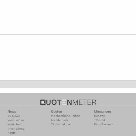
News
Quoten
Meinungen
TV-News
Wöchentliche Reihen
Debatte
Vermischtes
Marktanteile
TV-Kritik
Wirtschaft
Täglich aktuell
Kino-Reviews
International
Köpfe