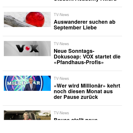
TV-News
Auswanderer suchen ab
September Liebe
TV-News
Neue Sonntags-
Dokusoap: VOX startet die
«Pfandhaus-Profis»
TV-News
«Wer wird Millionär» kehrt
noch diesen Monat aus
der Pause zurück
TV-News
Bause stellt neue
International-Bauern vor