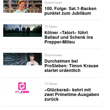
Quotennews
100. Folge: Sat.1-Backen
punktet zum Jubiläum
TV-News
Kölner «Tatort» führt
Ballauf und Schenk ins
Prepper-Milieu
Quotennews
Durchatmen bei
ProSieben: Timon Krause
startet ordentlich
TV-News
«Glücksrad» kehrt mit
zwei Primetime-Ausgaben
zurück