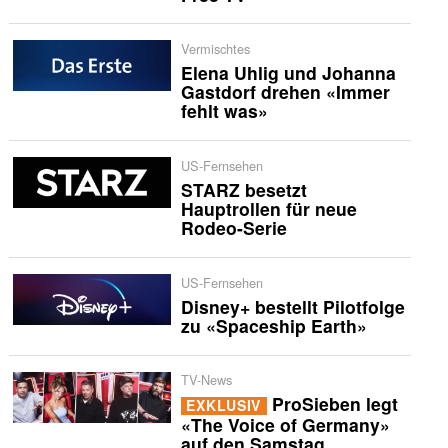
Vermischtes
Elena Uhlig und Johanna
Gastdorf drehen «Immer
fehlt was»
US-Fernsehen
STARZ besetzt
Hauptrollen für neue
Rodeo-Serie
US-Fernsehen
Disney+ bestellt Pilotfolge
zu «Spaceship Earth»
TV-News
ProSieben legt
EXKLUSIV
«The Voice of Germany»
auf den Samstag