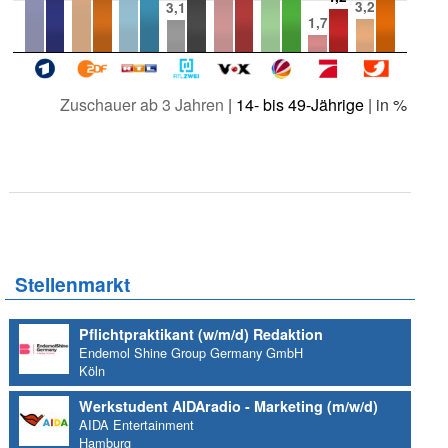
3,2
3,1
1,7
Zuschauer ab 3 Jahren
|
14- bis 49-Jährige
| in %
Stellenmarkt
Pflichtpraktikant (w/m/d) Redaktion
Endemol Shine Group Germany GmbH
Köln
Werkstudent AIDAradio - Marketing (m/w/d)
AIDA Entertainment
Hamburg