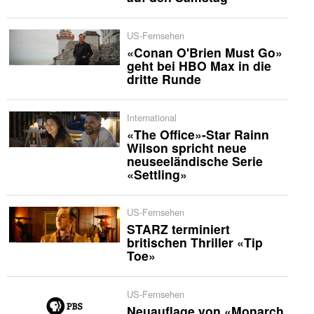
US-Fernsehen
«Conan O'Brien Must Go»
geht bei HBO Max in die
dritte Runde
International
«The Office»-Star Rainn
Wilson spricht neue
neuseeländische Serie
«Settling»
US-Fernsehen
STARZ terminiert
britischen Thriller «Tip
Toe»
US-Fernsehen
Neuauflage von «Monarch