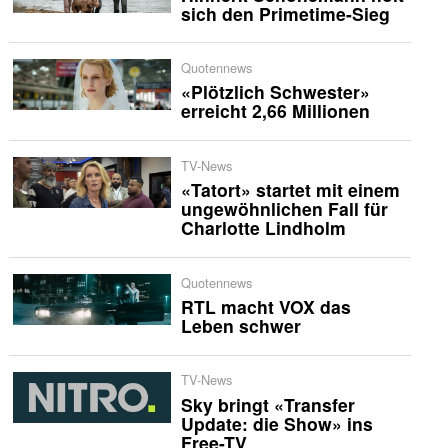
sich den Primetime-Sieg
Quotennews
«Plötzlich Schwester»
erreicht 2,66 Millionen
TV-News
«Tatort» startet mit einem
ungewöhnlichen Fall für
Charlotte Lindholm
Quotennews
RTL macht VOX das
Leben schwer
TV-News
Sky bringt «Transfer
Update: die Show» ins
Free-TV