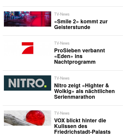
TV-News
«Smile 2» kommt zur
Geisterstunde
TV-News
ProSieben verbannt
«Eden» ins
Nachtprogramm
TV-News
Nitro zeigt «Highter &
Wolkig» als nächtlichen
Serienmarathon
TV-News
VOX blickt hinter die
Kulissen des
Friedrichstadt-Palasts