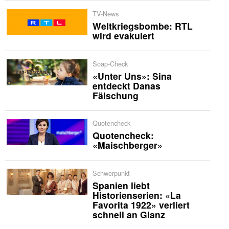
TV-News
Weltkriegsbombe: RTL
wird evakuiert
Soap-Check
«Unter Uns»: Sina
entdeckt Danas
Fälschung
Quotencheck
Quotencheck:
«Maischberger»
Schwerpunkt
Spanien liebt
Historienserien: «La
Favorita 1922» verliert
schnell an Glanz