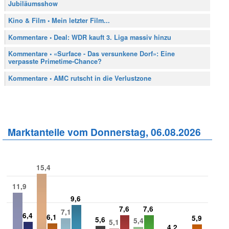
Jubiläumsshow
Kino & Film • Mein letzter Film...
Kommentare • Deal: WDR kauft 3. Liga massiv hinzu
Kommentare • «Surface - Das versunkene Dorf»: Eine
verpasste Primetime-Chance?
Kommentare • AMC rutscht in die Verlustzone
Marktanteile vom Donnerstag, 06.08.2026
15,4
11,9
9,6
7,6
7,6
7,1
6,4
6,1
5,9
5,6
5,4
5,1
4,2