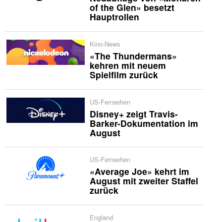
of the Glen» besetzt
Hauptrollen
Kino-News
«The Thundermans»
kehren mit neuem
Spielfilm zurück
US-Fernsehen
Disney+ zeigt Travis-
Barker-Dokumentation im
August
US-Fernsehen
«Average Joe» kehrt im
August mit zweiter Staffel
zurück
England