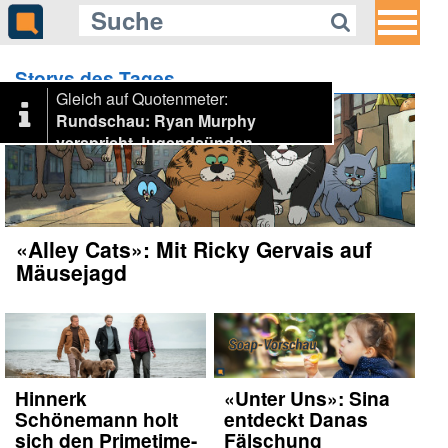
Storys des Tages
Gleich auf Quotenmeter:
Rundschau: Ryan Murphy
verspricht Jugendsünden
«Alley Cats»: Mit Ricky Gervais auf
Mäusejagd
Hinnerk
«Unter Uns»: Sina
Schönemann holt
entdeckt Danas
sich den Primetime-
Fälschung