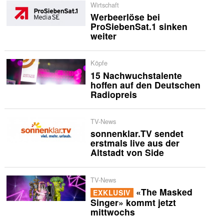
Wirtschaft
Werbeerlöse bei
ProSiebenSat.1 sinken
weiter
Köpfe
15 Nachwuchstalente
hoffen auf den Deutschen
Radiopreis
TV-News
sonnenklar.TV sendet
erstmals live aus der
Altstadt von Side
TV-News
«The Masked
EXKLUSIV
Singer» kommt jetzt
mittwochs