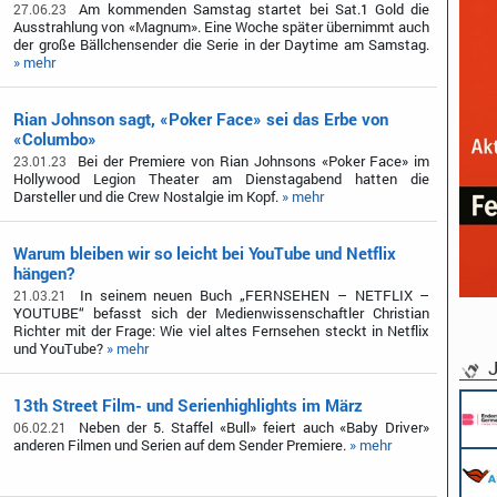
Am kommenden Samstag startet bei Sat.1 Gold die
27.06.23
Ausstrahlung von «Magnum». Eine Woche später übernimmt auch
der große Bällchensender die Serie in der Daytime am Samstag.
» mehr
Rian Johnson sagt, «Poker Face» sei das Erbe von
«Columbo»
Bei der Premiere von Rian Johnsons «Poker Face» im
23.01.23
Hollywood Legion Theater am Dienstagabend hatten die
Darsteller und die Crew Nostalgie im Kopf.
» mehr
Warum bleiben wir so leicht bei YouTube und Netflix
hängen?
In seinem neuen Buch „FERNSEHEN – NETFLIX –
21.03.21
YOUTUBE“ befasst sich der Medienwissenschaftler Christian
Richter mit der Frage: Wie viel altes Fernsehen steckt in Netflix
und YouTube?
» mehr
J
13th Street Film- und Serienhighlights im März
Neben der 5. Staffel «Bull» feiert auch «Baby Driver»
06.02.21
anderen Filmen und Serien auf dem Sender Premiere.
» mehr