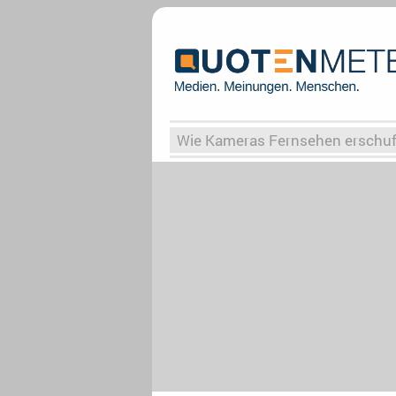
Wie Kameras Fernsehen erschu
Vergessene Serien
Von Weima
Globaler Süden
Das Ende vo
Upfronts25
AktenzeichenXY-
What the Game
Rassismus