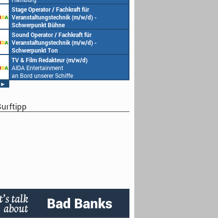
Stage Operator / Fachkraft für
Veranstaltungstechnik (m/w/d) -
Schwerpunkt Bühne
AIDA Entertainment
Sound Operator / Fachkraft für
an Bord unserer Schiffe
Veranstaltungstechnik (m/w/d) -
Schwerpunkt Ton
AIDA Entertainment
TV & Film Redakteur (m/w/d)
an Bord unserer Schiffe
AIDA Entertainment
an Bord unserer Schiffe
►
urftipp