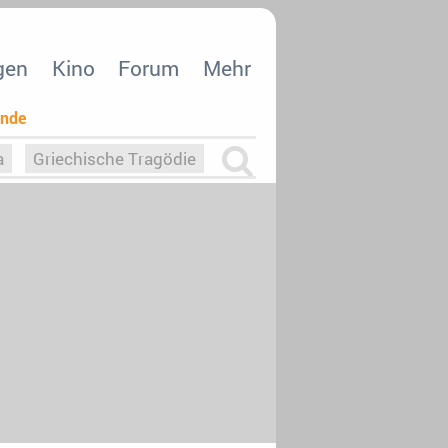
gen
Kino
Forum
Mehr
ende
a
Griechische Tragödie
m
Die Macht der KI
26
nisvergabe
dcast-Reviews
Upfronts21