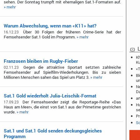
sehen. Der Sonntag trumpft mit ehemaligen Sat.1-Formaten auf.
» mehr
Warum Abwechslung, wenn man «K11» hat?
Über 30 Folgen der früheren Crime-Serie hat der
16.12.23
Fernsehsender Sat.1 Gold im Programm.
» mehr
L
Kh
Franzosen bleiben im Rugby-Fieber
Ku
Gegen die attraktive Sportart setzten zahlreiche
02.11.23
«T
Fernsehsender auf Spielfilm-Wiederholungen. Bis zu sieben
Bl
Millionen Menschen sahen das Spiel um Platz 3.
» mehr
un
Ne
D
Sat.1 Gold wiederholt Julia-Leischik-Format
ar
Der Fernsehsender zeigt die Reportage-Reihe «Das
17.09.23
Hu
Haus am Meer», die einst von Sat.1 aus der Primetime gestrichen
se
wurde.
» mehr
Pr
Sc
Sat.1 und Sat.1 Gold senden deckungsgleiches
Programm