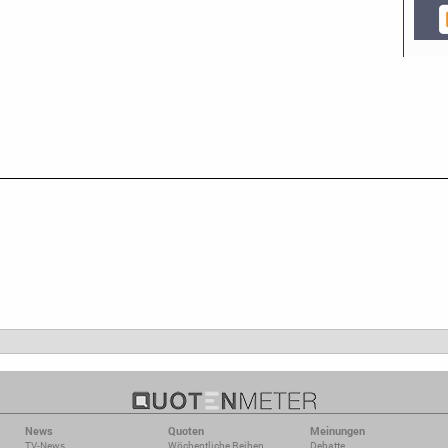
News
Quoten
Meinungen
TV-News
Wöchentliche Reihen
Debatte