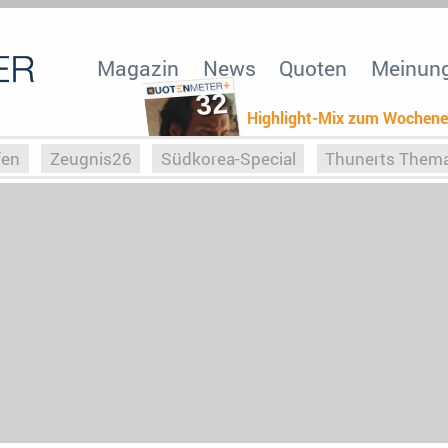
Magazin
News
Quoten
Meinun
32
Highlight-Mix zum Wochen
fen
Zeugnis26
Südkorea-Special
Thunerts Them
r zu Hitler
Die Serientheorie
Faszination Horrorfil
n
Halloweeen
Weihnachts-Special
ZeugUpfronts
Special
Buchclub
Heim-EM
Screenforce25
Po
Buchclub
YouTuber
eSport im TV
Screenforce