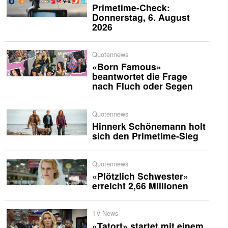
Primetime-Check:
Donnerstag, 6. August
2026
Quotennews
«Born Famous»
beantwortet die Frage
nach Fluch oder Segen
Quotennews
Hinnerk Schönemann holt
sich den Primetime-Sieg
Quotennews
«Plötzlich Schwester»
erreicht 2,66 Millionen
TV-News
«Tatort» startet mit einem