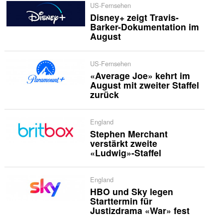
US-Fernsehen
Disney+ zeigt Travis-
Barker-Dokumentation im
August
US-Fernsehen
«Average Joe» kehrt im
August mit zweiter Staffel
zurück
England
Stephen Merchant
verstärkt zweite
«Ludwig»-Staffel
England
HBO und Sky legen
Starttermin für
Justizdrama «War» fest