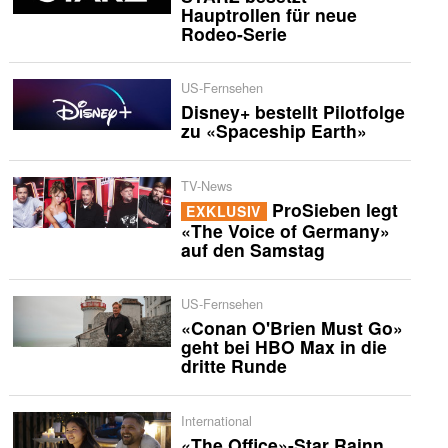
Hauptrollen für neue
Rodeo-Serie
US-Fernsehen
Disney+ bestellt Pilotfolge
zu «Spaceship Earth»
TV-News
ProSieben legt
EXKLUSIV
«The Voice of Germany»
auf den Samstag
US-Fernsehen
«Conan O'Brien Must Go»
geht bei HBO Max in die
dritte Runde
International
«The Office»-Star Rainn