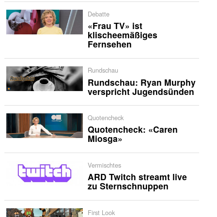
Debatte
«Frau TV» ist
klischeemäßiges
Fernsehen
Rundschau
Rundschau: Ryan Murphy
verspricht Jugendsünden
Quotencheck
Quotencheck: «Caren
Miosga»
Vermischtes
ARD Twitch streamt live
zu Sternschnuppen
First Look