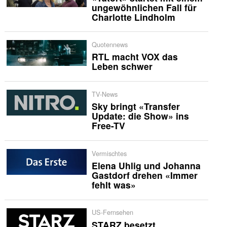
ungewöhnlichen Fall für
Charlotte Lindholm
Quotennews
RTL macht VOX das
Leben schwer
TV-News
Sky bringt «Transfer
Update: die Show» ins
Free-TV
Vermischtes
Elena Uhlig und Johanna
Gastdorf drehen «Immer
fehlt was»
US-Fernsehen
STARZ besetzt