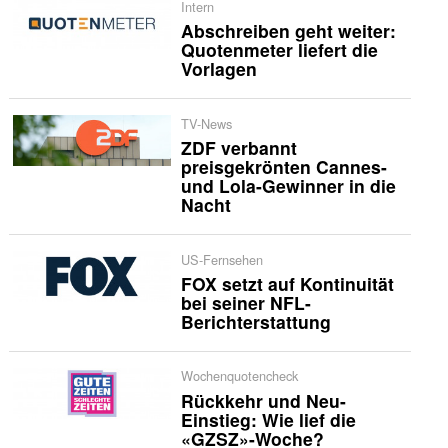
Intern
Abschreiben geht weiter:
Quotenmeter liefert die
Vorlagen
TV-News
ZDF verbannt
preisgekrönten Cannes-
und Lola-Gewinner in die
Nacht
US-Fernsehen
FOX setzt auf Kontinuität
bei seiner NFL-
Berichterstattung
Wochenquotencheck
Rückkehr und Neu-
Einstieg: Wie lief die
«GZSZ»-Woche?