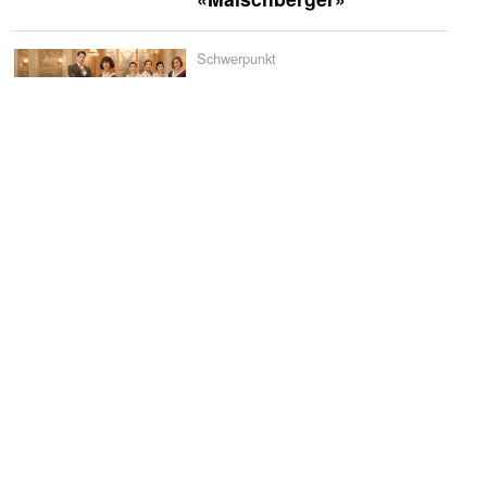
Schwerpunkt
Spanien liebt
Historienserien: «La
Favorita 1922» verliert
schnell an Glanz
Vermischtes
Godehard Giese und
Ursina Lardi treten zum
«Duell» an
Die Kritiker
Die Kritiker: «Nix ist fix»
TV-News
TLC zeigt Doku über die
umstrittene Pearadise-