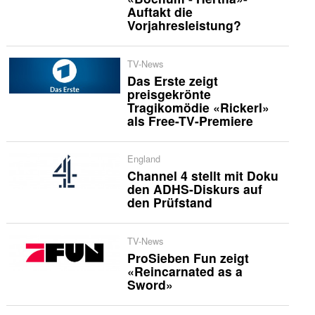
Auftakt die
Vorjahresleistung?
TV-News
Das Erste zeigt
preisgekrönte
Tragikomödie «Rickerl»
als Free-TV-Premiere
England
Channel 4 stellt mit Doku
den ADHS-Diskurs auf
den Prüfstand
TV-News
ProSieben Fun zeigt
«Reincarnated as a
Sword»