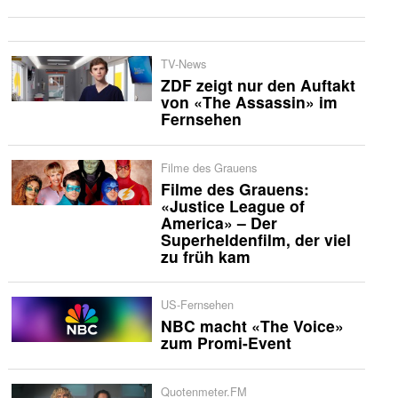
TV-News
ZDF zeigt nur den Auftakt
von «The Assassin» im
Fernsehen
Filme des Grauens
Filme des Grauens:
«Justice League of
America» – Der
Superheldenfilm, der viel
zu früh kam
US-Fernsehen
NBC macht «The Voice»
zum Promi-Event
Quotenmeter.FM