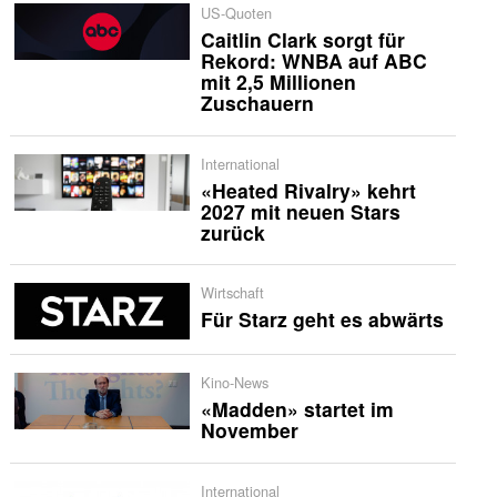
US-Quoten
Caitlin Clark sorgt für
Rekord: WNBA auf ABC
mit 2,5 Millionen
Zuschauern
International
«Heated Rivalry» kehrt
2027 mit neuen Stars
zurück
Wirtschaft
Für Starz geht es abwärts
Kino-News
«Madden» startet im
November
International