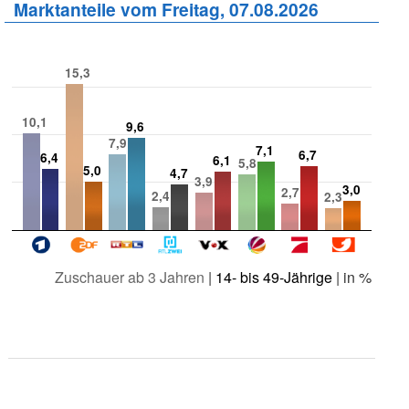
Marktanteile vom Freitag, 07.08.2026
15,3
10,1
9,6
7,9
7,1
6,7
6,4
6,1
5,8
5,0
4,7
3,9
3,0
2,7
2,4
2,3
Zuschauer ab 3 Jahren
|
14- bis 49-Jährige
| in %