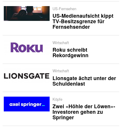
US-Fernsehen
US-Medienaufsicht kippt
TV-Besitzsgrenze für
Fernsehsender
Wirtschaft
Roku schreibt
Rekordgewinn
Wirtschaft
Lionsgate ächzt unter der
Schuldenlast
Köpfe
Zwei «Höhle der Löwen»-
Investoren gehen zu
Springer