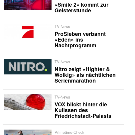
«Smile 2» kommt zur
Geisterstunde
TV-News
ProSieben verbannt
«Eden» ins
Nachtprogramm
TV-News
Nitro zeigt «Highter &
Wolkig» als nächtlichen
Serienmarathon
TV-News
VOX blickt hinter die
Kulissen des
Friedrichstadt-Palasts
Primetime-Check