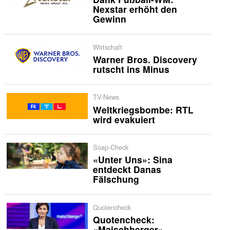
Nexstar erhöht den
Gewinn
Wirtschaft
Warner Bros. Discovery
rutscht ins Minus
TV-News
Weltkriegsbombe: RTL
wird evakuiert
Soap-Check
«Unter Uns»: Sina
entdeckt Danas
Fälschung
Quotencheck
Quotencheck:
«Maischberger»