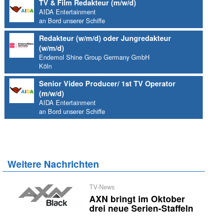
TV & Film Redakteur (m/w/d)
AIDA Entertainment
an Bord unserer Schiffe
Redakteur (w/m/d) oder Jungredakteur
(w/m/d)
Endemol Shine Group Germany GmbH
Köln
Senior Video Producer/ 1st TV Operator
(m/w/d)
AIDA Entertainment
an Bord unserer Schiffe
Weitere Nachrichten
TV-News
AXN bringt im Oktober
drei neue Serien-Staffeln