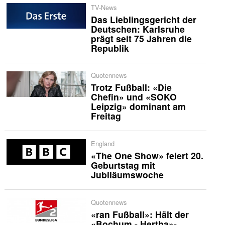
TV-News
Das Lieblingsgericht der
Deutschen: Karlsruhe
prägt seit 75 Jahren die
Republik
Quotennews
Trotz Fußball: «Die
Chefin» und «SOKO
Leipzig» dominant am
Freitag
England
«The One Show» feiert 20.
Geburtstag mit
Jubiläumswoche
Quotennews
«ran Fußball»: Hält der
«Bochum - Hertha»-