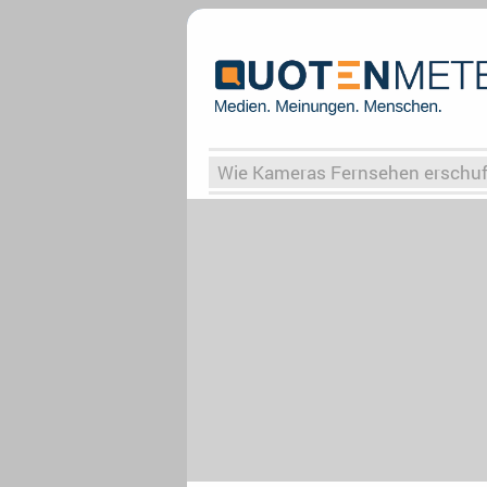
Wie Kameras Fernsehen erschu
Vergessene Serien
Von Weima
Globaler Süden
Das Ende vo
Upfronts25
AktenzeichenXY-
What the Game
Rassismus