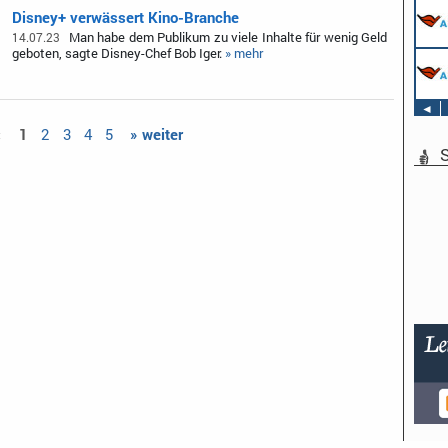
Disney+ verwässert Kino-Branche
Man habe dem Publikum zu viele Inhalte für wenig Geld
14.07.23
geboten, sagte Disney-Chef Bob Iger.
» mehr
◄
«
1
2
3
4
5
» weiter
S