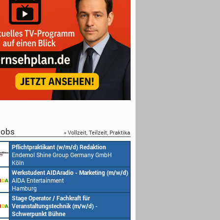
obs
» Vollzeit, Teilzeit, Praktika
Pflichtpraktikant (w/m/d) Redaktion
Endemol Shine Group Germany GmbH
Köln
Werkstudent AIDAradio - Marketing (m/w/d)
AIDA Entertainment
Hamburg
Stage Operator / Fachkraft für
Veranstaltungstechnik (m/w/d) -
Schwerpunkt Bühne