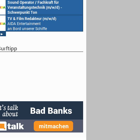
AIDA Entertainment
Sound Operator / Fachkraft für
an Bord unserer Schiffe
Veranstaltungstechnik (m/w/d) -
Schwerpunkt Ton
AIDA Entertainment
TV & Film Redakteur (m/w/d)
an Bord unserer Schiffe
AIDA Entertainment
an Bord unserer Schiffe
►
urftipp