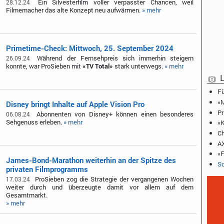
Ein Silvesterfilm voller verpasster Chancen, weil
28.12.24
Filmemacher das alte Konzept neu aufwärmen.
» mehr
Primetime-Check: Mittwoch, 25. September 2024
Während der Fernsehpreis sich immerhin steigern
26.09.24
konnte, war ProSieben mit
«TV Total»
stark unterwegs.
» mehr
L
Fü
«M
Disney bringt Inhalte auf Apple Vision Pro
Pr
Abonnenten von Disney+ können einen besonderes
06.08.24
Sehgenuss erleben.
» mehr
«K
Ch
AX
«F
James-Bond-Marathon weiterhin an der Spitze des
Sc
privaten Filmprogramms
ProSieben zog die Strategie der vergangenen Wochen
17.03.24
weiter durch und überzeugte damit vor allem auf dem
Gesamtmarkt.
» mehr