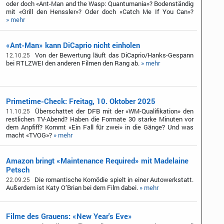
oder doch «Ant-Man and the Wasp: Quantumania»? Bodenständig
mit «Grill den Henssler»? Oder doch «Catch Me If You Can»?
» mehr
«Ant-Man» kann DiCaprio nicht einholen
Von der Bewertung läuft das DiCaprio/Hanks-Gespann
12.10.25
bei RTLZWEI den anderen Filmen den Rang ab.
» mehr
Primetime-Check: Freitag, 10. Oktober 2025
Überschattet der DFB mit der «WM-Qualifikation» den
11.10.25
restlichen TV-Abend? Haben die Formate 30 starke Minuten vor
dem Anpfiff? Kommt «Ein Fall für zwei» in die Gänge? Und was
macht «TVOG»?
» mehr
Amazon bringt «Maintenance Required» mit Madelaine
Petsch
Die romantische Komödie spielt in einer Autowerkstatt.
22.09.25
Außerdem ist Katy O’Brian bei dem Film dabei.
» mehr
Filme des Grauens: «New Year's Eve»