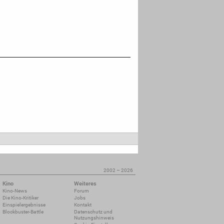
2002 – 2026
Kino
Weiteres
Kino-News
Forum
Die Kino-Kritiker
Jobs
Einspielergebnisse
Kontakt
Blockbuster-Battle
Datenschutz und
Nutzungshinweis