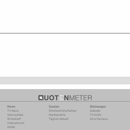
News
Quoten
Meinungen
TV-News
Wöchentliche Reihen
Debatte
Vermischtes
Marktanteile
TV-Kritik
Wirtschaft
Täglich aktuell
Kino-Reviews
International
Köpfe