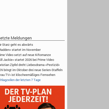
etzte Meldungen
r Starz geht es abwärts
adden» startet im November
ime Video setzt auf neue K-Romanze
ill Jackie» startet 2026 bei Prime Video
ristian Zipfel dreht Liebesdrama «Pestizid»
N bringt im Oktober drei neue Serien-Staffeln
rau TV» ist klischeemäßiges Fernsehen
hlagzeilen der letzten 7 Tage