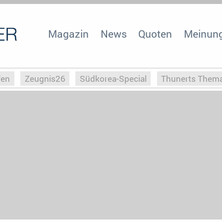
Magazin
News
Quoten
Meinun
fen
Zeugnis26
Südkorea-Special
Thunerts Them
r zu Hitler
Die Serientheorie
Faszination Horrorfil
n
Halloweeen
Weihnachts-Special
ZeugUpfronts
Special
Buchclub
Heim-EM
Screenforce25
Po
Buchclub
YouTuber
eSport im TV
Screenforce