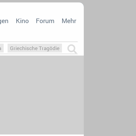
gen
Kino
Forum
Mehr
a
Griechische Tragödie
m
Die Macht der KI
26
nisvergabe
dcast-Reviews
Upfronts21