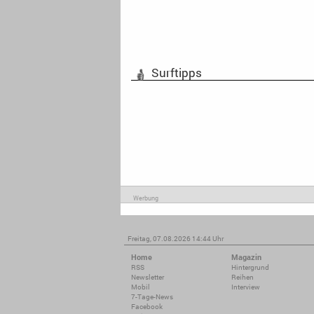
Surftipps
Werbung
Freitag, 07.08.2026 14:44 Uhr
Home
Magazin
RSS
Hintergrund
Newsletter
Reihen
Mobil
Interview
7-Tage-News
Facebook