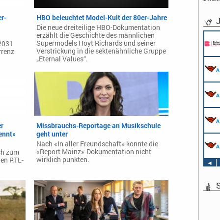
r-
HBO beleuchtet Model-Kult der 80er-Jahre
J
Die neue dreiteilige HBO-Dokumentation
erzählt die Geschichte des männlichen
Supermodels Hoyt Richards und seiner
 2031
Verstrickung in die sektenähnliche Gruppe
rrenz
„Eternal Values“.
er
Missbrauchs-Reportage an Musikschule
ennt»
geht unter
Nach «In aller Freundschaft» konnte die
«Report Mainz»-Dokumentation nicht
ch zum
wirklich punkten.
en RTL-
◄
S