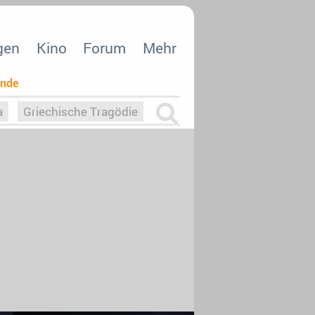
gen
Kino
Forum
Mehr
ende
a
Griechische Tragödie
m
Die Macht der KI
26
nisvergabe
dcast-Reviews
Upfronts21