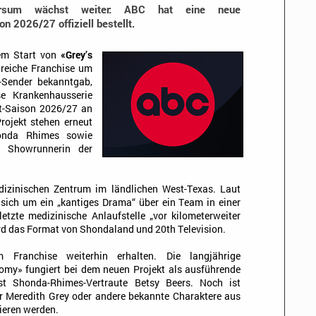
ersum wächst weiter: ABC hat eine neue
n 2026/27 offiziell bestellt.
em Start von
«Grey’s
greiche Franchise um
S-Sender bekanntgab,
se Krankenhausserie
st-Saison 2026/27 an
rojekt stehen erneut
honda Rhimes sowie
s Showrunnerin der
dizinischen Zentrum im ländlichen West-Texas. Laut
s sich um ein „kantiges Drama“ über ein Team in einer
letzte medizinische Anlaufstelle „vor kilometerweiter
ird das Format von Shondaland und 20th Television.
Franchise weiterhin erhalten. Die langjährige
tomy» fungiert bei dem neuen Projekt als ausführende
 ist Shonda-Rhimes-Vertraute Betsy Beers. Noch ist
ur Meredith Grey oder andere bekannte Charaktere aus
vieren werden.