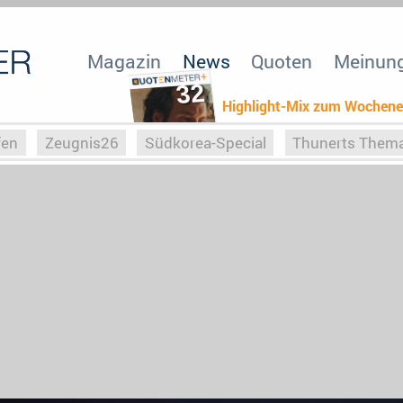
Magazin
News
Quoten
Meinun
32
Highlight-Mix zum Wochen
fen
Zeugnis26
Südkorea-Special
Thunerts Them
r zu Hitler
Die Serientheorie
Faszination Horrorfil
n
Halloweeen
Weihnachts-Special
ZeugUpfronts
Special
Buchclub
Heim-EM
Screenforce25
Po
Buchclub
YouTuber
eSport im TV
Screenforce