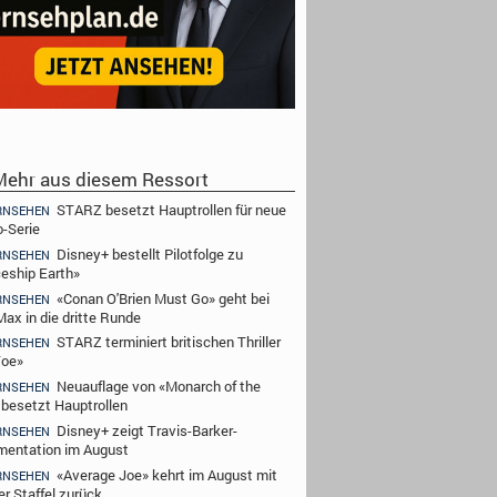
ehr aus diesem Ressort
STARZ besetzt Hauptrollen für neue
RNSEHEN
-Serie
Disney+ bestellt Pilotfolge zu
RNSEHEN
eship Earth»
«Conan O'Brien Must Go» geht bei
RNSEHEN
ax in die dritte Runde
STARZ terminiert britischen Thriller
RNSEHEN
Toe»
Neuauflage von «Monarch of the
RNSEHEN
 besetzt Hauptrollen
Disney+ zeigt Travis-Barker-
RNSEHEN
entation im August
«Average Joe» kehrt im August mit
RNSEHEN
er Staffel zurück