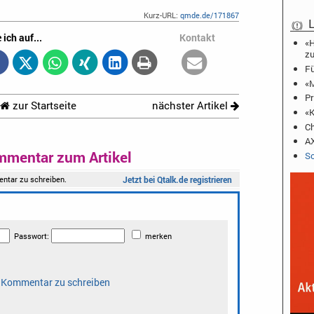
Kurz-URL:
qmde.de/171867
L
 ich auf...
Kontakt
«H
zu
Fü
«M
Pr
zur Startseite
nächster Artikel
«K
Ch
AX
mmentar zum Artikel
Sc