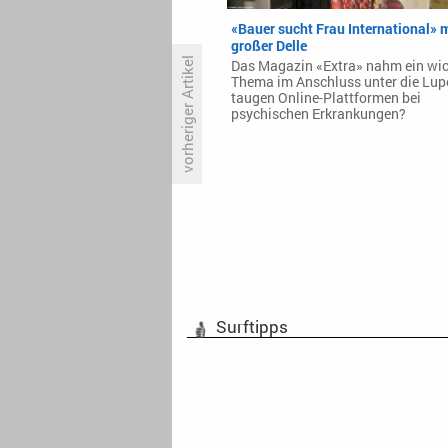
«Bauer sucht Frau International» 
großer Delle
vorheriger Artikel
Das Magazin «Extra» nahm ein wic
Thema im Anschluss unter die Lup
taugen Online-Plattformen bei
psychischen Erkrankungen?
Amazon besetzt «Creed»-Spin-
off «Delphi» mit prominenten
Namen
Surftipps