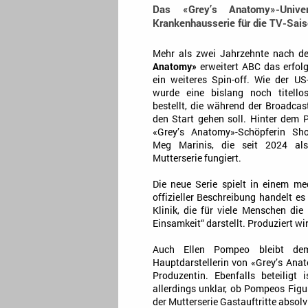
Das «Grey’s Anatomy»-Univ
Krankenhausserie für die TV-Saiso
Mehr als zwei Jahrzehnte nach d
Anatomy»
erweitert ABC das erfol
ein weiteres Spin-off. Wie der U
wurde eine bislang noch titello
bestellt, die während der Broadca
den Start gehen soll. Hinter dem P
«Grey’s Anatomy»-Schöpferin S
Meg Marinis, die seit 2024 al
Mutterserie fungiert.
Die neue Serie spielt in einem me
offizieller Beschreibung handelt e
Klinik, die für viele Menschen die 
Einsamkeit“ darstellt. Produziert w
Auch Ellen Pompeo bleibt dem 
Hauptdarstellerin von «Grey’s Ana
Produzentin. Ebenfalls beteiligt
allerdings unklar, ob Pompeos Fig
der Mutterserie Gastauftritte absol