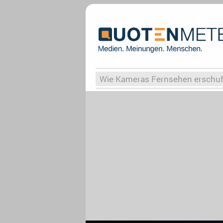
Wie Kameras Fernsehen erschu
Vergessene Serien
Von Weima
Globaler Süden
Das Ende vo
Upfronts25
AktenzeichenXY-
What the Game
Rassismus