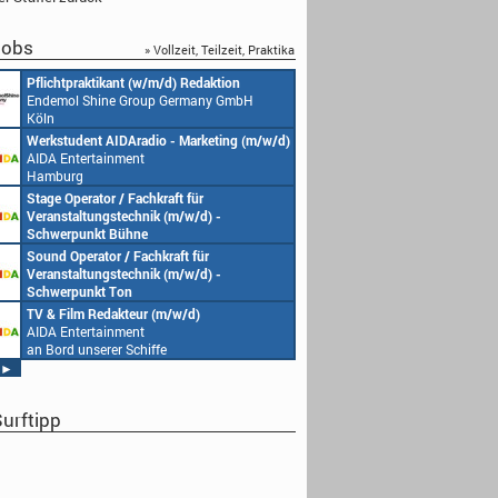
obs
» Vollzeit, Teilzeit, Praktika
Pflichtpraktikant (w/m/d) Redaktion
Endemol Shine Group Germany GmbH
Köln
Werkstudent AIDAradio - Marketing (m/w/d)
AIDA Entertainment
Hamburg
Stage Operator / Fachkraft für
Veranstaltungstechnik (m/w/d) -
Schwerpunkt Bühne
AIDA Entertainment
Sound Operator / Fachkraft für
an Bord unserer Schiffe
Veranstaltungstechnik (m/w/d) -
Schwerpunkt Ton
AIDA Entertainment
TV & Film Redakteur (m/w/d)
an Bord unserer Schiffe
AIDA Entertainment
an Bord unserer Schiffe
►
urftipp