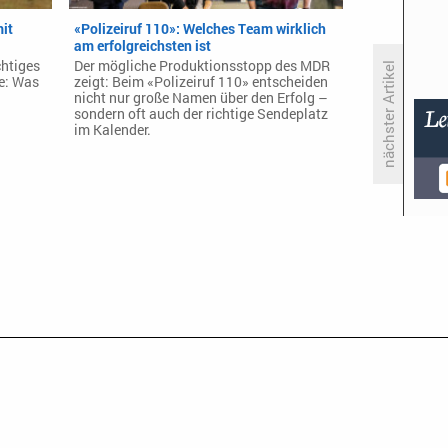
mit
«Polizeiruf 110»: Welches Team wirklich
am erfolgreichsten ist
htiges
Der mögliche Produktionsstopp des MDR
nächster Artikel
e: Was
zeigt: Beim «Polizeiruf 110» entscheiden
nicht nur große Namen über den Erfolg –
sondern oft auch der richtige Sendeplatz
im Kalender.
Tom Brady startet Trivia-Show
«Chasers» bei YouTube