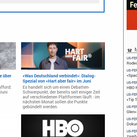
M
US-FE
Rodeo
US-FE
«Spac
e über
«Was Deutschland verbindet»: Dialog-
Spezial von «Hart aber fair» im Juni
US-FE
afford:
Es handelt sich um einen Debatten-
HBO M
 Juni
Schwerpunkt, der bereits seit einiger Zeit
US-FE
auf verschiedenen Plattformen läuft - im
«Tip 
nächsten Monat sollen die Punkte
gebündelt werden.
US-FE
Glen»
US-FE
Dokum
US-FE
zweit