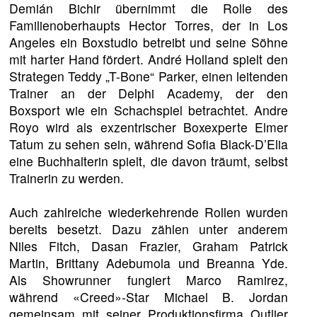
Demián Bichir übernimmt die Rolle des
Familienoberhaupts Hector Torres, der in Los
Angeles ein Boxstudio betreibt und seine Söhne
mit harter Hand fördert. André Holland spielt den
Strategen Teddy „T-Bone“ Parker, einen leitenden
Trainer an der Delphi Academy, der den
Boxsport wie ein Schachspiel betrachtet. Andre
Royo wird als exzentrischer Boxexperte Elmer
Tatum zu sehen sein, während Sofia Black-D’Elia
eine Buchhalterin spielt, die davon träumt, selbst
Trainerin zu werden.
Auch zahlreiche wiederkehrende Rollen wurden
bereits besetzt. Dazu zählen unter anderem
Niles Fitch, Dasan Frazier, Graham Patrick
Martin, Brittany Adebumola und Breanna Yde.
Als Showrunner fungiert Marco Ramirez,
während «Creed»-Star Michael B. Jordan
gemeinsam mit seiner Produktionsfirma Outlier