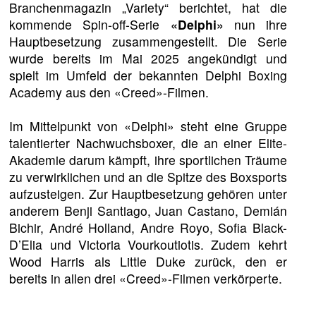
Branchenmagazin „Variety“ berichtet, hat die
kommende Spin-off-Serie
«Delphi»
nun ihre
Hauptbesetzung zusammengestellt. Die Serie
wurde bereits im Mai 2025 angekündigt und
spielt im Umfeld der bekannten Delphi Boxing
Academy aus den «Creed»-Filmen.
Im Mittelpunkt von «Delphi» steht eine Gruppe
talentierter Nachwuchsboxer, die an einer Elite-
Akademie darum kämpft, ihre sportlichen Träume
zu verwirklichen und an die Spitze des Boxsports
aufzusteigen. Zur Hauptbesetzung gehören unter
anderem Benji Santiago, Juan Castano, Demián
Bichir, André Holland, Andre Royo, Sofia Black-
D’Elia und Victoria Vourkoutiotis. Zudem kehrt
Wood Harris als Little Duke zurück, den er
bereits in allen drei «Creed»-Filmen verkörperte.