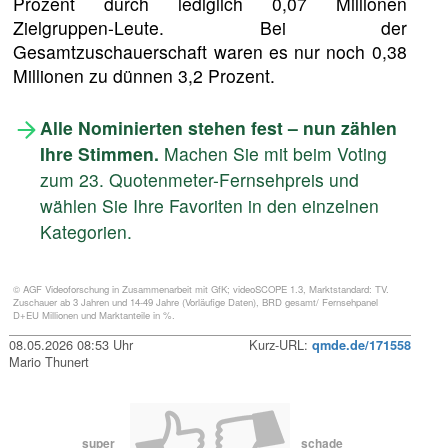
Prozent durch lediglich 0,07 Millionen
Zielgruppen-Leute. Bei der
Gesamtzuschauerschaft waren es nur noch 0,38
Millionen zu dünnen 3,2 Prozent.
Alle Nominierten stehen fest – nun zählen
Ihre Stimmen.
Machen Sie mit beim Voting
zum 23. Quotenmeter-Fernsehpreis und
wählen Sie Ihre Favoriten in den einzelnen
Kategorien.
© AGF Videoforschung in Zusammenarbeit mit GfK; videoSCOPE 1.3, Marktstandard: TV.
Zuschauer ab 3 Jahren und 14-49 Jahre (Vorläufige Daten), BRD gesamt/ Fernsehpanel
D+EU Millionen und Marktanteile in %.
08.05.2026 08:53 Uhr
Kurz-URL:
qmde.de/171558
Mario Thunert
super
schade