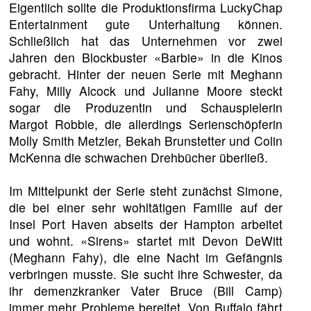
Eigentlich sollte die Produktionsfirma LuckyChap
Entertainment gute Unterhaltung können.
Schließlich hat das Unternehmen vor zwei
Jahren den Blockbuster «Barbie» in die Kinos
gebracht. Hinter der neuen Serie mit Meghann
Fahy, Milly Alcock und Julianne Moore steckt
sogar die Produzentin und Schauspielerin
Margot Robbie, die allerdings Serienschöpferin
Molly Smith Metzler, Bekah Brunstetter und Colin
McKenna die schwachen Drehbücher überließ.
Im Mittelpunkt der Serie steht zunächst Simone,
die bei einer sehr wohltätigen Familie auf der
Insel Port Haven abseits der Hampton arbeitet
und wohnt. «Sirens» startet mit Devon DeWitt
(Meghann Fahy), die eine Nacht im Gefängnis
verbringen musste. Sie sucht ihre Schwester, da
ihr demenzkranker Vater Bruce (Bill Camp)
immer mehr Probleme bereitet. Von Buffalo fährt