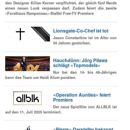
den Designer Kilian Kerner verpflichtet, der gleich fünf Nerds
einen neuen Look verpassen darf. Zudem feiert die zweite
«Forsthaus Rampensau»-Staffel Free-TV-Premiere
Lionsgate-Co-Chef ist tot
Jason Constantine ist im Alter von
55 Jahren gestorben.
Hauchdünn: Jörg Pilawa
schlägt «Topmodels»
Nur bei den 14- bis 49-Jährigen
kann das Team um Heidi Klum punkten.
«Operation Aunties» feiert
Premiere
Der neue Spielfilm von ALLBLK ist
auf den 11. Juli 2025 terminiert.
«Pierre»-Darsteller bekannt