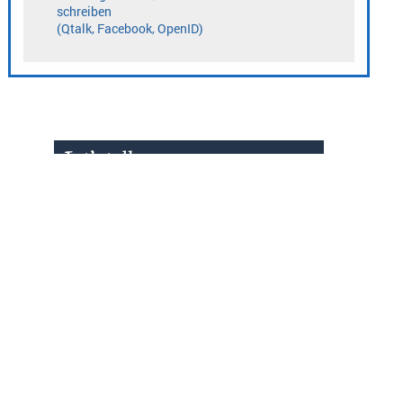
» zur Desktop-Version
Qtalk-Forum
|
|
Impressum
Datenschutz und Nutzungshinweis
Cookie-Einstellungen