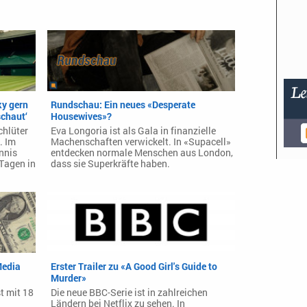
ky gern
Rundschau: Ein neues «Desperate
chaut‘
Housewives»?
chlüter
Eva Longoria ist als Gala in finanzielle
. Im
Machenschaften verwickelt. In «Supacell»
ennis
entdecken normale Menschen aus London,
 Tagen in
dass sie Superkräfte haben.
Media
Erster Trailer zu «A Good Girl's Guide to
Murder»
t mit 18
Die neue BBC-Serie ist in zahlreichen
Ländern bei Netflix zu sehen. In