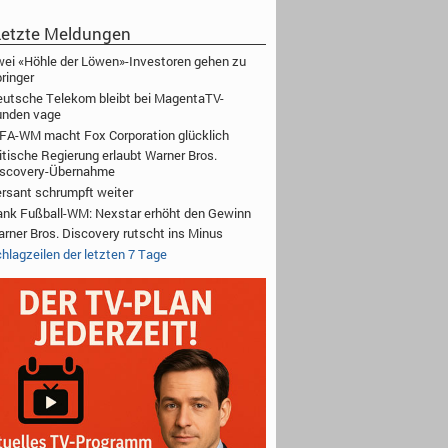
etzte Meldungen
ei «Höhle der Löwen»-Investoren gehen zu
ringer
utsche Telekom bleibt bei MagentaTV-
unden vage
FA-WM macht Fox Corporation glücklich
itische Regierung erlaubt Warner Bros.
iscovery-Übernahme
rsant schrumpft weiter
nk Fußball-WM: Nexstar erhöht den Gewinn
rner Bros. Discovery rutscht ins Minus
hlagzeilen der letzten 7 Tage