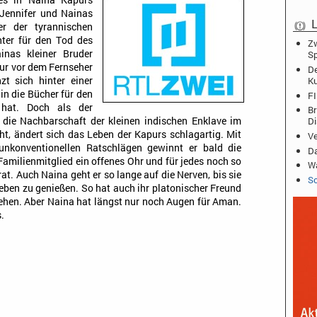
es in Naina Kapurs
 Jennifer und Nainas
L
er der tyrannischen
hter für den Tod des
Zw
inas kleiner Bruder
Sp
nur vor dem Fernseher
De
K
t sich hinter einer
in die Bücher für den
FI
 hat. Doch als der
Br
D
die Nachbarschaft der kleinen indischen Enklave im
ht, ändert sich das Leben der Kapurs schlagartig. Mit
Ve
 unkonventionellen Ratschlägen gewinnt er bald die
Da
 Familienmitglied ein offenes Ohr und für jedes noch so
Wa
t. Auch Naina geht er so lange auf die Nerven, bis sie
Sc
eben zu genießen. So hat auch ihr platonischer Freund
sehen. Aber Naina hat längst nur noch Augen für Aman.
.