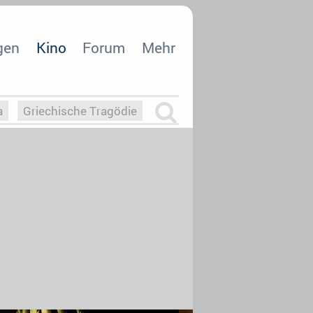
gen
Kino
Forum
Mehr
a
Griechische Tragödie
m
Die Macht der KI
26
nisvergabe
dcast-Reviews
Upfronts21