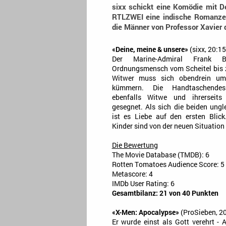
sixx schickt eine Komödie mit 
RTLZWEI eine indische Romanze 
die Männer von Professor Xavier 
«Deine, meine & unsere»
(sixx, 20:15
Der Marine-Admiral Frank B
Ordnungsmensch vom Scheitel bis zu
Witwer muss sich obendrein um
kümmern. Die Handtaschendes
ebenfalls Witwe und ihrerseit
gesegnet. Als sich die beiden ungl
ist es Liebe auf den ersten Blic
Kinder sind von der neuen Situation
Die Bewertung
The Movie Database (TMDB): 6
Rotten Tomatoes Audience Score: 5
Metascore: 4
IMDb User Rating: 6
Gesamtbilanz: 21 von 40 Punkten
«X-Men: Apocalypse»
(ProSieben, 20
Er wurde einst als Gott verehrt - 