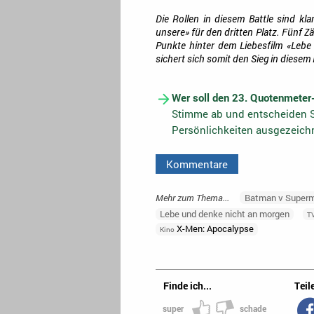
Die Rollen in diesem Battle sind kla
unsere» für den dritten Platz. Fünf Z
Punkte hinter dem Liebesfilm «Lebe
sichert sich somit den Sieg in diesem 
Wer soll den 23. Quotenmeter
Stimme ab und entscheiden S
Persönlichkeiten ausgezeich
Kommentare
Mehr zum Thema...
Batman v Super
Lebe und denke nicht an morgen
T
X-Men: Apocalypse
Kino
Finde ich...
Teile
super
schade