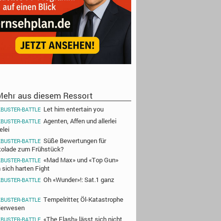
ehr aus diesem Ressort
Let him entertain you
BUSTER-BATTLE
Agenten, Affen und allerlei
BUSTER-BATTLE
elei
Süße Bewertungen für
BUSTER-BATTLE
olade zum Frühstück?
«Mad Max» und «Top Gun»
BUSTER-BATTLE
n sich harten Fight
Oh «Wunder»!: Sat.1 ganz
BUSTER-BATTLE
Tempelritter, Öl-Katastrophe
BUSTER-BATTLE
ierwesen
«The Flash» lässt sich nicht
BUSTER-BATTLE