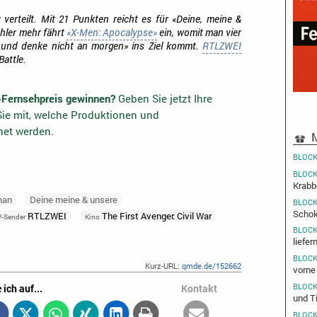
r verteilt. Mit 21 Punkten reicht es für «Deine, meine &
ähler mehr fährt
«X-Men: Apocalypse»
ein, womit man vier
 und denke nicht an morgen» ins Ziel kommt.
RTLZWEI
Battle.
-Fernsehpreis gewinnen?
Geben Sie jetzt Ihre
ie mit, welche Produktionen und
net werden.
M
BLOCK
BLOCK
Krabb
man
Deine meine & unsere
BLOCK
Schok
RTLZWEI
The First Avenger: Civil War
V-Sender
Kino
BLOCK
liefer
BLOCK
Kurz-URL:
qmde.de/152662
vorne
BLOCK
 ich auf...
Kontakt
und T
BLOCK