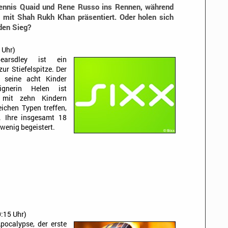
Dennis Quaid und Rene Russo ins Rennen, während
mit Shah Rukh Khan präsentiert. Oder holen sich
den Sieg?
 Uhr)
earsdley ist ein
r Stiefelspitze. Der
 seine acht Kinder
ignerin Helen ist
s mit zehn Kindern
eichen Typen treffen,
k. Ihre insgesamt 18
 wenig begeistert.
:15 Uhr)
Apocalypse, der erste