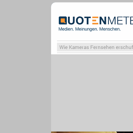
Wie Kameras Fernsehen erschu
Vergessene Serien
Von Weima
Globaler Süden
Das Ende vo
Upfronts25
AktenzeichenXY-
What the Game
Rassismus