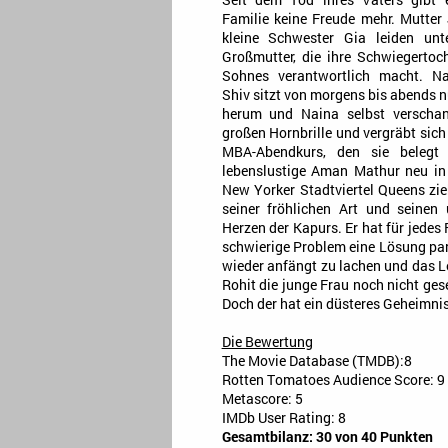
Seit dem Tod ihres Vaters gibt 
Familie keine Freude mehr. Mutter
kleine Schwester Gia leiden unt
Großmutter, die ihre Schwiegertoc
Sohnes verantwortlich macht. Na
Shiv sitzt von morgens bis abends 
herum und Naina selbst verschanz
großen Hornbrille und vergräbt sich 
MBA-Abendkurs, den sie belegt
lebenslustige Aman Mathur neu in 
New Yorker Stadtviertel Queens zie
seiner fröhlichen Art und seinen
Herzen der Kapurs. Er hat für jedes
schwierige Problem eine Lösung para
wieder anfängt zu lachen und das L
Rohit die junge Frau noch nicht ge
Doch der hat ein düsteres Geheimnis
Die Bewertung
The Movie Database (TMDB):8
Rotten Tomatoes Audience Score: 9
Metascore: 5
IMDb User Rating: 8
Gesamtbilanz: 30 von 40 Punkten