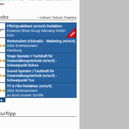
len
obs
» Vollzeit, Teilzeit, Praktika
Redakteur (w/m/d) oder Jungredakteur
Produktionsassistenz 
(w/m/d)
Endemol Shine Group
Endemol Shine Group Germany GmbH
Köln
Köln
Senior Video Producer/ 1st TV Operator
1. Aufnahmeleitung (m
(m/w/d)
Endemol Shine Group
AIDA Entertainment
Köln
an Bord unserer Schiffe
Studentische Aushilfe (w/m/d) – YouTube
Requisiteur (m/w/d)
Endemol Shine Group Germany GmbH
Home Shopping Euro
Köln
München
Redaktionsleitung (w/m/d)
DoP – Director of Pho
Endemol Shine Group Germany GmbH
Production (m/w/d)
Köln
Home Shopping Euro
München
Producer (w/m/d)
Redaktionsassistenz (
Endemol Shine Group Germany GmbH
Endemol Shine Group
Köln
Köln
►
urftipp