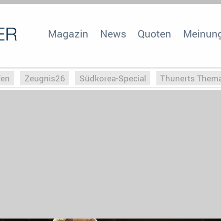
Magazin
News
Quoten
Meinun
fen
Zeugnis26
Südkorea-Special
Thunerts Them
r zu Hitler
Die Serientheorie
Faszination Horrorfil
n
Halloweeen
Weihnachts-Special
ZeugUpfronts
Special
Buchclub
Heim-EM
Screenforce25
Po
Buchclub
YouTuber
eSport im TV
Screenforce