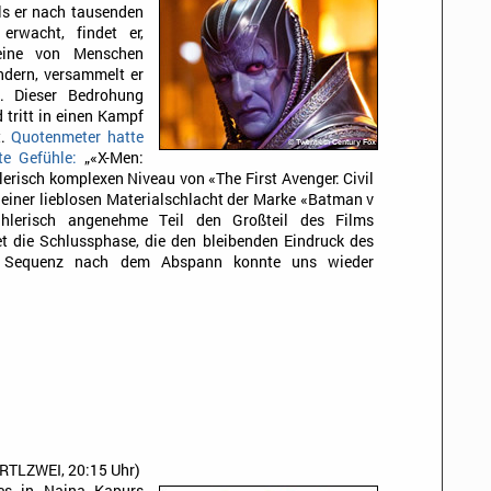
ls er nach tausenden
rwacht, findet er,
 eine von Menschen
ndern, versammelt er
. Dieser Bedrohung
 tritt in einen Kampf
t.
Quotenmeter hatte
te Gefühle:
„«X-Men:
erisch komplexen Niveau von «The First Avenger: Civil
in einer lieblosen Materialschlacht der Marke «Batman v
hlerisch angenehme Teil den Großteil des Films
t die Schlussphase, die den bleibenden Eindruck des
e Sequenz nach dem Abspann konnte uns wieder
RTLZWEI, 20:15 Uhr)