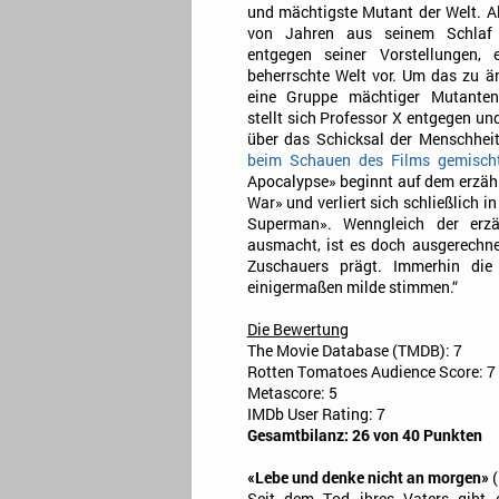
und mächtigste Mutant der Welt. A
von Jahren aus seinem Schlaf e
entgegen seiner Vorstellungen,
beherrschte Welt vor. Um das zu ä
eine Gruppe mächtiger Mutanten
stellt sich Professor X entgegen und
über das Schicksal der Menschhei
beim Schauen des Films gemisch
Apocalypse» beginnt auf dem erzähl
War» und verliert sich schließlich 
Superman». Wenngleich der erzä
ausmacht, ist es doch ausgerechne
Zuschauers prägt. Immerhin di
einigermaßen milde stimmen.“
Die Bewertung
The Movie Database (TMDB): 7
Rotten Tomatoes Audience Score: 7
Metascore: 5
IMDb User Rating: 7
Gesamtbilanz: 26 von 40 Punkten
«Lebe und denke nicht an morgen»
(