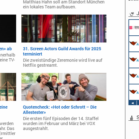
Matthias Hahn soll am Standort München
ein lokales Team aufbauen.
J
en» ab
31. Screen Actors Guild Awards für 2025
terminiert
nnerhalb
eine TV-
Die zweistündige Zeremonie wird live auf
Netflix gestreamt.
◄
eine
Quotencheck: «Hot oder Schrott – Die
Allestester»
S
Die ersten fünf Episoden der 14. Staffel
 werden
wurden im Februar und März bei VOX
hr. Das
ausgestrahlt.
Ermittler
r.