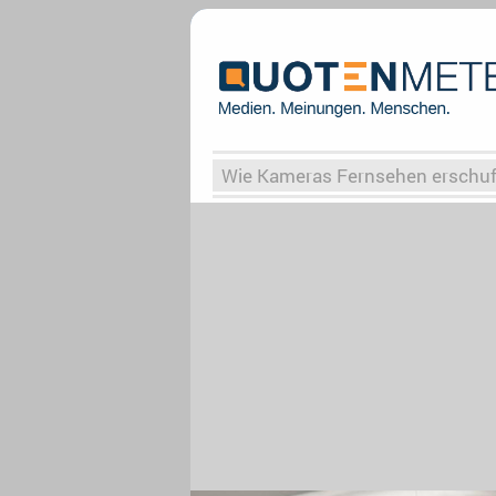
Wie Kameras Fernsehen erschu
Vergessene Serien
Von Weima
Globaler Süden
Das Ende vo
Upfronts25
AktenzeichenXY-
What the Game
Rassismus