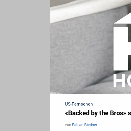
US-Fernsehen
«Backed by the Bros» s
von
Fabian Riedner