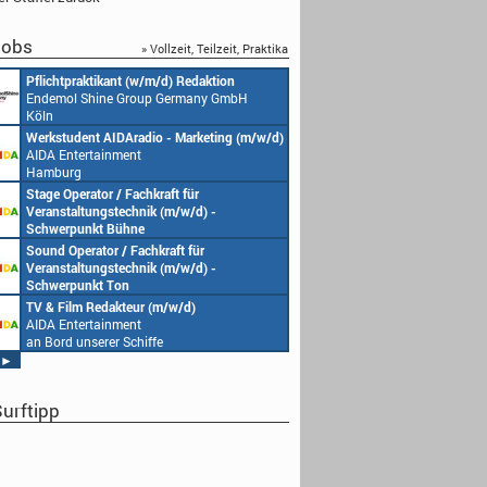
obs
» Vollzeit, Teilzeit, Praktika
Pflichtpraktikant (w/m/d) Redaktion
Endemol Shine Group Germany GmbH
Köln
Werkstudent AIDAradio - Marketing (m/w/d)
AIDA Entertainment
Hamburg
Stage Operator / Fachkraft für
Veranstaltungstechnik (m/w/d) -
Schwerpunkt Bühne
AIDA Entertainment
Sound Operator / Fachkraft für
an Bord unserer Schiffe
Veranstaltungstechnik (m/w/d) -
Schwerpunkt Ton
AIDA Entertainment
TV & Film Redakteur (m/w/d)
an Bord unserer Schiffe
AIDA Entertainment
an Bord unserer Schiffe
►
urftipp