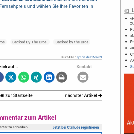
ernsehpreis und wählen Sie Ihre Favoriten in
L
«H
zu
Fü
«M
Pr
ros
Backed By The Bros.
Backed by the Bros
«K
Ch
Kurz-URL:
qmde.de/150789
AX
 ich auf...
Kontakt
Sc
zur Startseite
nächster Artikel
mmentar zum Artikel