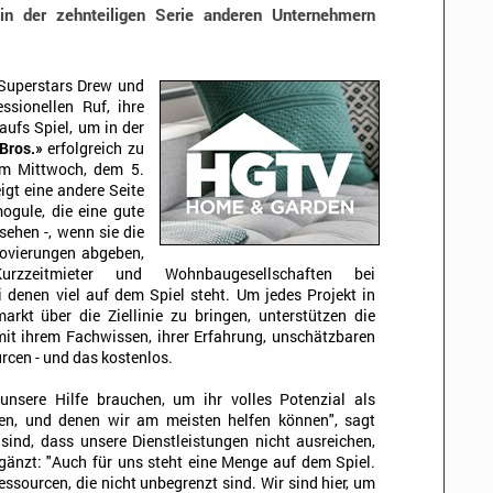
in der zehnteiligen Serie anderen Unternehmern
-Superstars Drew und
ssionellen Ruf, ihre
ufs Spiel, um in der
Bros.»
erfolgreich zu
 am Mittwoch, dem 5.
igt eine andere Seite
ogule, die eine gute
sehen -, wenn sie die
novierungen abgeben,
urzzeitmieter und Wohnbaugesellschaften bei
i denen viel auf dem Spiel steht. Um jedes Projekt in
kt über die Ziellinie zu bringen, unterstützen die
 mit ihrem Fachwissen, ihrer Erfahrung, unschätzbaren
rcen - und das kostenlos.
nsere Hilfe brauchen, um ihr volles Potenzial als
en, und denen wir am meisten helfen können", sagt
ind, dass unsere Dienstleistungen nicht ausreichen,
rgänzt: "Auch für uns steht eine Menge auf dem Spiel.
essourcen, die nicht unbegrenzt sind. Wir sind hier, um