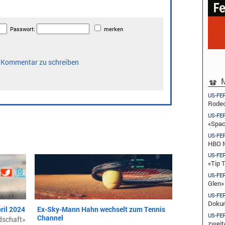
M
US-FE
Rodeo
US-FE
«Spac
US-FE
HBO M
US-FE
«Tip 
US-FE
Glen»
US-FE
Dokum
ril 2024
Ex-Sky-Mann Hahn wechselt zum Tennis
US-FE
Channel
ndschaft»
zweit