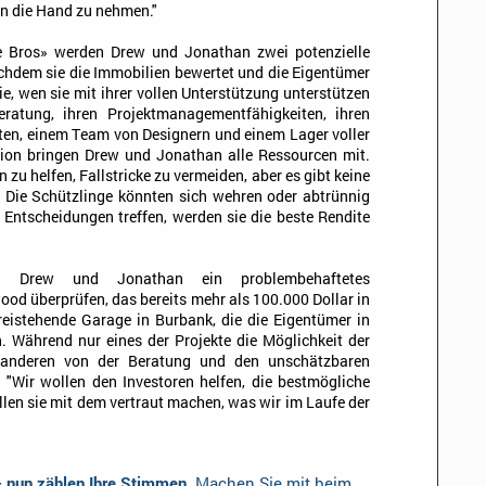
in die Hand zu nehmen."
e Bros» werden Drew und Jonathan zwei potenzielle
chdem sie die Immobilien bewertet und die Eigentümer
e, wen sie mit ihrer vollen Unterstützung unterstützen
eratung, ihren Projektmanagementfähigkeiten, ihren
en, einem Team von Designern und einem Lager voller
ion bringen Drew und Jonathan alle Ressourcen mit.
n zu helfen, Fallstricke zu vermeiden, aber es gibt keine
. Die Schützlinge könnten sich wehren oder abtrünnig
 Entscheidungen treffen, werden sie die beste Rendite
en Drew und Jonathan ein problembehaftetes
od überprüfen, das bereits mehr als 100.000 Dollar in
reistehende Garage in Burbank, die die Eigentümer in
. Während nur eines der Projekte die Möglichkeit der
e anderen von der Beratung und den unschätzbaren
. "Wir wollen den Investoren helfen, die bestmögliche
llen sie mit dem vertraut machen, was wir im Laufe der
– nun zählen Ihre Stimmen.
Machen Sie mit beim