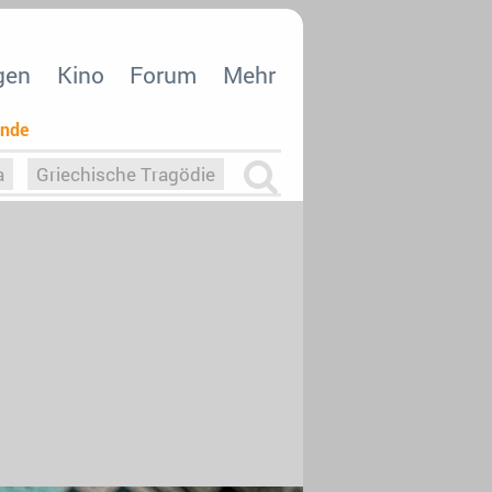
gen
Kino
Forum
Mehr
ende
a
Griechische Tragödie
m
Die Macht der KI
26
nisvergabe
dcast-Reviews
Upfronts21