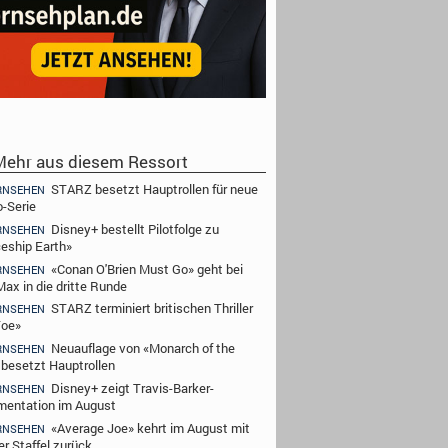
ehr aus diesem Ressort
STARZ besetzt Hauptrollen für neue
RNSEHEN
-Serie
Disney+ bestellt Pilotfolge zu
RNSEHEN
eship Earth»
«Conan O'Brien Must Go» geht bei
RNSEHEN
ax in die dritte Runde
STARZ terminiert britischen Thriller
RNSEHEN
Toe»
Neuauflage von «Monarch of the
RNSEHEN
 besetzt Hauptrollen
Disney+ zeigt Travis-Barker-
RNSEHEN
entation im August
«Average Joe» kehrt im August mit
RNSEHEN
er Staffel zurück