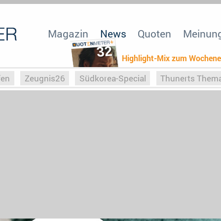
Magazin
News
Quoten
Meinun
32
Highlight-Mix zum Wochen
fen
Zeugnis26
Südkorea-Special
Thunerts Them
r zu Hitler
Die Serientheorie
Faszination Horrorfil
n
Halloweeen
Weihnachts-Special
ZeugUpfronts
Special
Buchclub
Heim-EM
Screenforce25
Po
Buchclub
YouTuber
eSport im TV
Screenforce