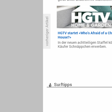
vorheriger Artikel
HGTV startet «Who's Afraid of a C
25. Mai ist Fußball-Tag
House?»
In der neuen achtteiligen Staffel 
Käufer Schnäppchen erwerben.
Surftipps