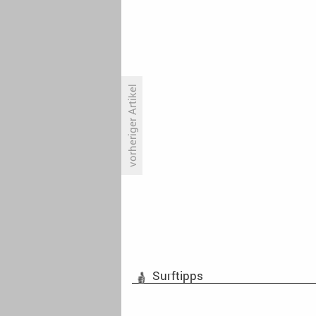
vorheriger Artikel
Primetime-Check: Ostersonntag,
31. März 2024
Surftipps