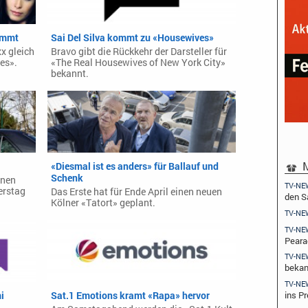
ommt
Sai Del Silva kommt zu «Housewives»
xx gleich
Bravo gibt die Rückkehr der Darsteller für
es».
«The Real Housewives of New York City»
bekannt.
M
«Diesmal ist es anders» für Ballauf und
Schenk
enen
TV-NE
erstag
Das Erste hat für Ende April einen neuen
den 
Kölner «Tatort» geplant.
TV-NE
TV-NE
Peara
TV-NE
beka
TV-NE
i
Sat.1 Emotions kramt «Rapa» hervor
ins Pr