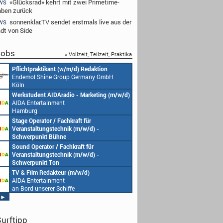
«Glücksrad» kehrt mit zwei Primetime-
WS
ben zurück
sonnenklar.TV sendet erstmals live aus der
WS
adt von Side
obs
» Vollzeit, Teilzeit, Praktika
Pflichtpraktikant (w/m/d) Redaktion
Endemol Shine Group Germany GmbH
Köln
Werkstudent AIDAradio - Marketing (m/w/d)
AIDA Entertainment
Hamburg
Stage Operator / Fachkraft für
Veranstaltungstechnik (m/w/d) -
Schwerpunkt Bühne
AIDA Entertainment
Sound Operator / Fachkraft für
an Bord unserer Schiffe
Veranstaltungstechnik (m/w/d) -
Schwerpunkt Ton
AIDA Entertainment
TV & Film Redakteur (m/w/d)
an Bord unserer Schiffe
AIDA Entertainment
an Bord unserer Schiffe
►
urftipp