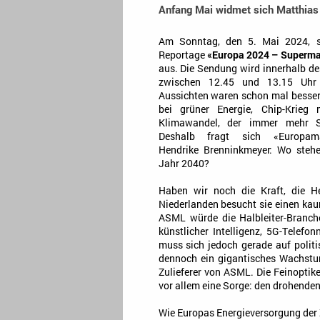
Anfang Mai widmet sich Matthias 
Am Sonntag, den 5. Mai 2024, s
Reportage
«Europa 2024 – Superma
aus. Die Sendung wird innerhalb 
zwischen 12.45 und 13.15 Uhr 
Aussichten waren schon mal besser
bei grüner Energie, Chip-Krieg
Klimawandel, der immer mehr S
Deshalb fragt sich «Europamag
Hendrike Brenninkmeyer: Wo steh
Jahr 2040?
Haben wir noch die Kraft, die H
Niederlanden besucht sie einen ka
ASML würde die Halbleiter-Branc
künstlicher Intelligenz, 5G-Telef
muss sich jedoch gerade auf polit
dennoch ein gigantisches Wachstu
Zulieferer von ASML. Die Feinoptik
vor allem eine Sorge: den drohende
Wie Europas Energieversorgung der 