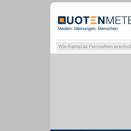
Wie Kameras Fernsehen erschu
Vergessene Serien
Von Weima
Globaler Süden
Das Ende vo
Upfronts25
AktenzeichenXY-
What the Game
Rassismus