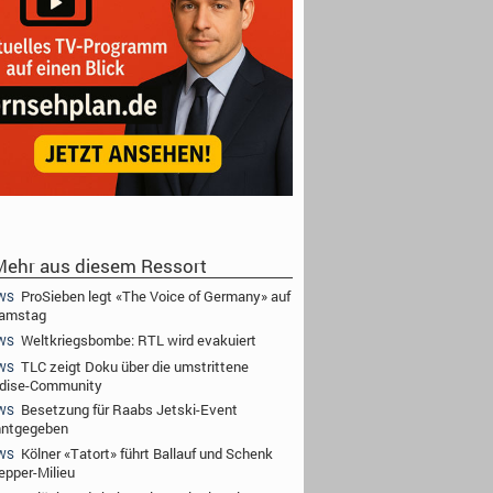
ehr aus diesem Ressort
ProSieben legt «The Voice of Germany» auf
WS
Samstag
Weltkriegsbombe: RTL wird evakuiert
WS
TLC zeigt Doku über die umstrittene
WS
dise-Community
Besetzung für Raabs Jetski-Event
WS
nntgegeben
Kölner «Tatort» führt Ballauf und Schenk
WS
epper-Milieu