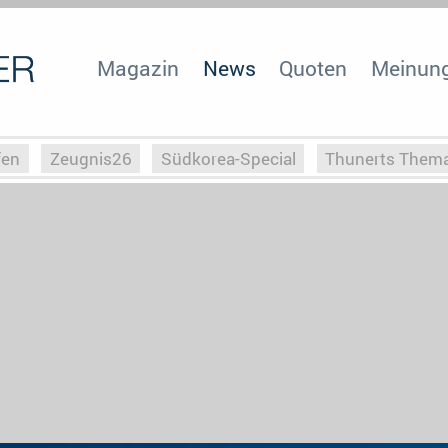
Magazin
News
Quoten
Meinun
fen
Zeugnis26
Südkorea-Special
Thunerts Them
r zu Hitler
Die Serientheorie
Faszination Horrorfil
n
Halloweeen
Weihnachts-Special
ZeugUpfronts
Special
Buchclub
Heim-EM
Screenforce25
Po
Buchclub
YouTuber
eSport im TV
Screenforce