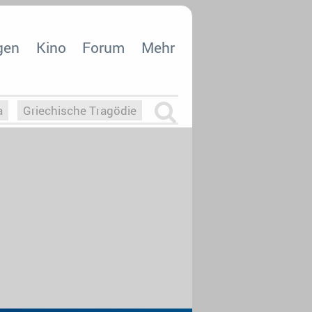
gen
Kino
Forum
Mehr
a
Griechische Tragödie
m
Die Macht der KI
26
nisvergabe
dcast-Reviews
Upfronts21