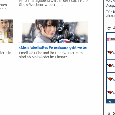
Am Samstagabend werden die «Sat.1 Kult-
TV-NE
Show-Wochen» wiederholt.
neuen
Ausga
halt
TV-NE
Altst
J
«Mein fabelhaftes Ferienhaus» geht weiter
lerin in
Emell Gök Che und ihr Handwerkerteam
sind ab Mai wieder im Einsatz.
◄
S