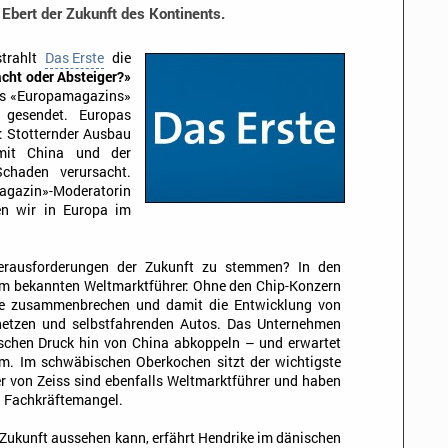
Ebert der Zukunft des Kontinents.
trahlt
Das Erste
die
cht oder Absteiger?»
des «Europamagazins»
gesendet. Europas
: Stotternder Ausbau
 mit China und der
chaden verursacht.
azin»-Moderatorin
en wir in Europa im
erausforderungen der Zukunft zu stemmen? In den
um bekannten Weltmarktführer: Ohne den Chip-Konzern
he zusammenbrechen und damit die Entwicklung von
onnetzen und selbstfahrenden Autos. Das Unternehmen
ischen Druck hin von China abkoppeln – und erwartet
m. Im schwäbischen Oberkochen sitzt der wichtigste
er von Zeiss sind ebenfalls Weltmarktführer und haben
n Fachkräftemangel.
Zukunft aussehen kann, erfährt Hendrike im dänischen