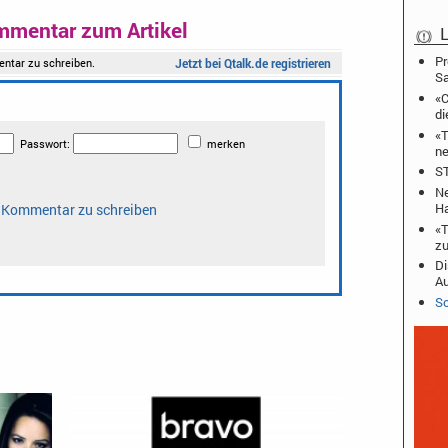
mmentar zum Artikel
L
Pr
S
«C
di
«T
ne
ST
Ne
Ha
«T
zu
Di
A
Sc