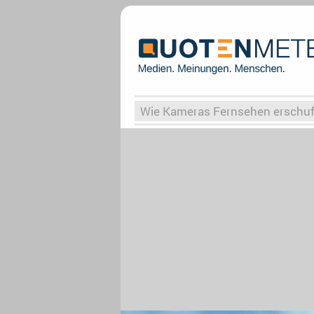
Wie Kameras Fernsehen erschu
Vergessene Serien
Von Weima
Globaler Süden
Das Ende vo
Upfronts25
AktenzeichenXY-
What the Game
Rassismus