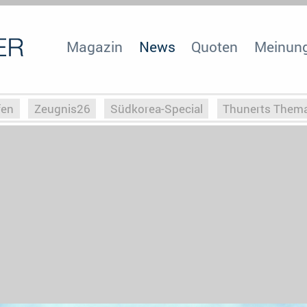
Magazin
News
Quoten
Meinun
fen
Zeugnis26
Südkorea-Special
Thunerts Them
r zu Hitler
Die Serientheorie
Faszination Horrorfil
n
Halloweeen
Weihnachts-Special
ZeugUpfronts
Special
Buchclub
Heim-EM
Screenforce25
Po
Buchclub
YouTuber
eSport im TV
Screenforce