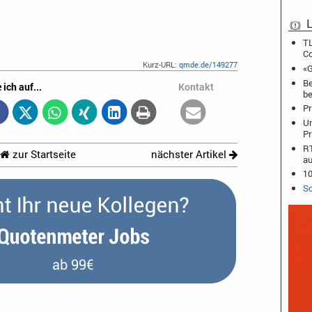
L
TL
C
Kurz-URL:
qmde.de/149277
«G
Be
 ich auf...
Kontakt
b
Pr
Un
Pr
RT
zur Startseite
nächster Artikel
au
10
Sc