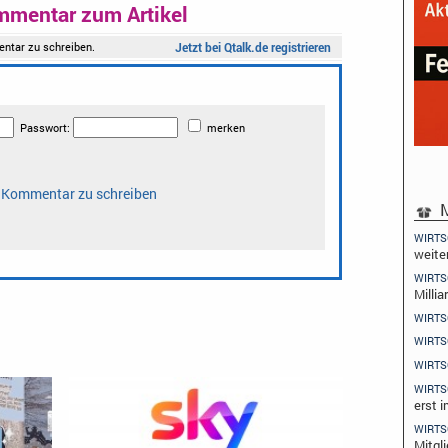
mmentar zum Artikel
M
WIRTS
weite
WIRTS
Millia
WIRTS
WIRTS
WIRTS
WIRTS
erst 
WIRTS
Mitgl