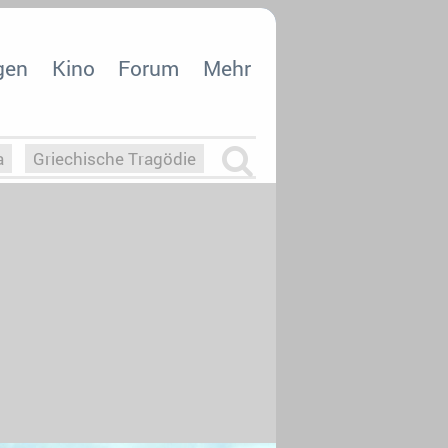
gen
Kino
Forum
Mehr
a
Griechische Tragödie
m
Die Macht der KI
26
nisvergabe
dcast-Reviews
Upfronts21