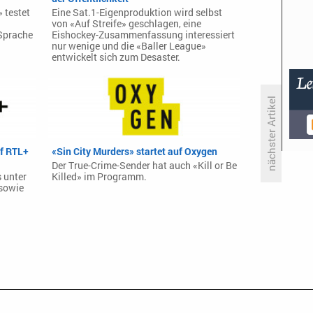
 testet
Eine Sat.1-Eigenproduktion wird selbst
von «Auf Streife» geschlagen, eine
 Sprache
Eishockey-Zusammenfassung interessiert
nur wenige und die «Baller League»
entwickelt sich zum Desaster.
nächster Artikel
«Saturday Night Live» geht am
uf RTL+
«Sin City Murders» startet auf Oxygen
24. Februar wieder auf Sendung
Der True-Crime-Sender hat auch «Kill or Be
 unter
Killed» im Programm.
 sowie