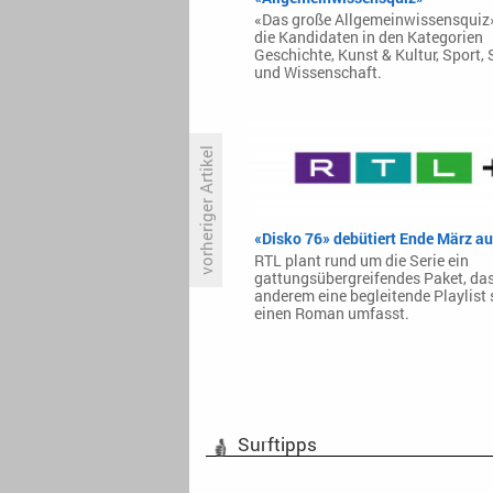
«Das große Allgemeinwissensquiz»
die Kandidaten in den Kategorien
Geschichte, Kunst & Kultur, Sport,
und Wissenschaft.
vorheriger Artikel
Jon Stewart beflügelt die «Daily
«Disko 76» debütiert Ende März a
Show»
RTL plant rund um die Serie ein
gattungsübergreifendes Paket, das
anderem eine begleitende Playlist
einen Roman umfasst.
Surftipps