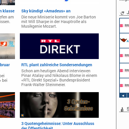
in klasse
Sky kündigt «Amadeus» an
J
iefen am
Die neue Miniserie kommt von Joe Barton
issen.
mit Will Sharpe in der Hauptrolle als
Pflichtpraktikant (w/m/d) Redaktion
Musikgenie Mozart.
Endemol Shine Group Germany GmbH
Köln
Werkstudent AIDAradio - Marketing (m/w/d)
AIDA Entertainment
Hamburg
Stage Operator / Fachkraft für
Veranstaltungstechnik (m/w/d) -
Schwerpunkt Bühne
ebruar
RTL plant zahlreiche Sondersendungen
AIDA Entertainment
Sound Operator / Fachkraft für
an Bord unserer Schiffe
Schon am heutigen Abend interviewen
Veranstaltungstechnik (m/w/d) -
Pinar Atalay und Nikolaus Blome in einem
bei
Schwerpunkt Ton
«RTL Direkt Spezial» Bundespräsident
» bei
AIDA Entertainment
TV & Film Redakteur (m/w/d)
Frank-Walter Steinmeier.
an Bord unserer Schiffe
AIDA Entertainment
an Bord unserer Schiffe
◄
S
3 Quotengeheimnisse: Unter Ausschluss
der Öffentlichkeit