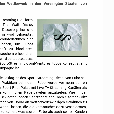
den Wettbewerb in den Vereinigten Staaten von
-Streaming-Plattform,
en The Walt Disney
 Discovery, Inc. und
arin wird behauptet,
dienunternehmen eine
n haben, um Fubos
häft zu blockieren,
rauchern erheblichen
wird behauptet, dass
Sport-Streaming-Joint-Ventures Fubos Konzept stiehlt
Kampagne ist.
e Beklagten den Sport-Streaming-Dienst von Fubo seit
 Praktiken behindern. Fubo wurde vor neun Jahren
 Sport-First-Paket mit Live-TV-Streaming-Kanälen als
herkömmlichen Kabelpaketen anzubieten. Wie in der
Beklagten jedoch "jahrzehntelang ihren eisernen Griff
iarden von Dollar an wettbewerbswidrigen Gewinnen zu
ewandt haben, die die Verbraucher dazu veranlassten,
te zu zahlen, was sowohl Fubo als auch seinen Kunden