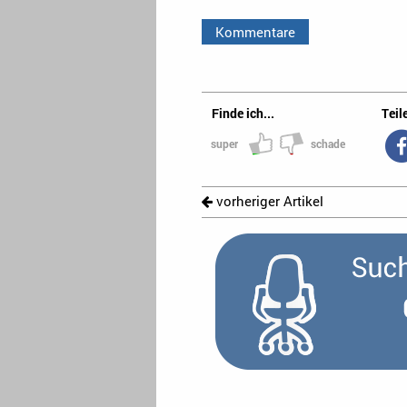
Kommentare
Finde ich...
Teile
super
schade
vorheriger Artikel