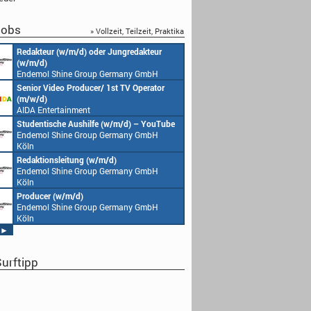
obs
» Vollzeit, Teilzeit, Praktika
Redakteur (w/m/d) oder Jungredakteur
Produktionsassistenz 
(w/m/d)
Endemol Shine Group
Endemol Shine Group Germany GmbH
Köln
Köln
Senior Video Producer/ 1st TV Operator
1. Aufnahmeleitung (m
(m/w/d)
Endemol Shine Group
AIDA Entertainment
Köln
an Bord unserer Schiffe
Studentische Aushilfe (w/m/d) – YouTube
Requisiteur (m/w/d)
Endemol Shine Group Germany GmbH
Home Shopping Euro
Köln
München
Redaktionsleitung (w/m/d)
DoP – Director of Pho
Endemol Shine Group Germany GmbH
Production (m/w/d)
Köln
Home Shopping Euro
München
Producer (w/m/d)
Redaktionsassistenz (
Endemol Shine Group Germany GmbH
Endemol Shine Group
Köln
Köln
►
urftipp