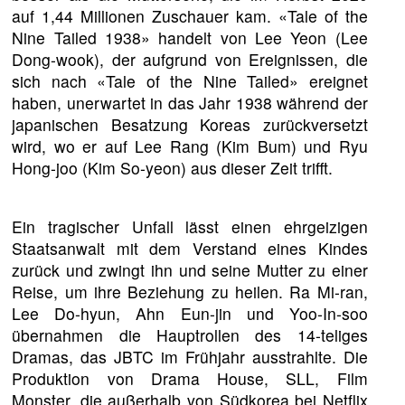
auf 1,44 Millionen Zuschauer kam. «Tale of the
Nine Tailed 1938» handelt von Lee Yeon (Lee
Dong-wook), der aufgrund von Ereignissen, die
sich nach «Tale of the Nine Tailed» ereignet
haben, unerwartet in das Jahr 1938 während der
japanischen Besatzung Koreas zurückversetzt
wird, wo er auf Lee Rang (Kim Bum) und Ryu
Hong-joo (Kim So-yeon) aus dieser Zeit trifft.
Ein tragischer Unfall lässt einen ehrgeizigen
Staatsanwalt mit dem Verstand eines Kindes
zurück und zwingt ihn und seine Mutter zu einer
Reise, um ihre Beziehung zu heilen. Ra Mi-ran,
Lee Do-hyun, Ahn Eun-jin und Yoo-In-soo
übernahmen die Hauptrollen des 14-teliges
Dramas, das JBTC im Frühjahr ausstrahlte. Die
Produktion von Drama House, SLL, Film
Monster, die außerhalb von Südkorea bei Netflix