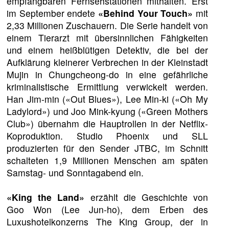
empfangbaren Fernsehstationen mithalten. Erst
im September endete
«Behind Your Touch»
mit
2,33 Millionen Zuschauern. Die Serie handelt von
einem Tierarzt mit übersinnlichen Fähigkeiten
und einem heißblütigen Detektiv, die bei der
Aufklärung kleinerer Verbrechen in der Kleinstadt
Mujin in Chungcheong-do in eine gefährliche
kriminalistische Ermittlung verwickelt werden.
Han Jim-min («Out Blues»), Lee Min-ki («Oh My
Ladylord») und Joo Mink-kyung («Green Mothers
Club») übernahm die Hauptrollen in der Netflix-
Koproduktion. Studio Phoenix und SLL
produzierten für den Sender JTBC, im Schnitt
schalteten 1,9 Millionen Menschen am späten
Samstag- und Sonntagabend ein.
«King the Land»
erzählt die Geschichte von
Goo Won (Lee Jun-ho), dem Erben des
Luxushotelkonzerns The King Group, der in