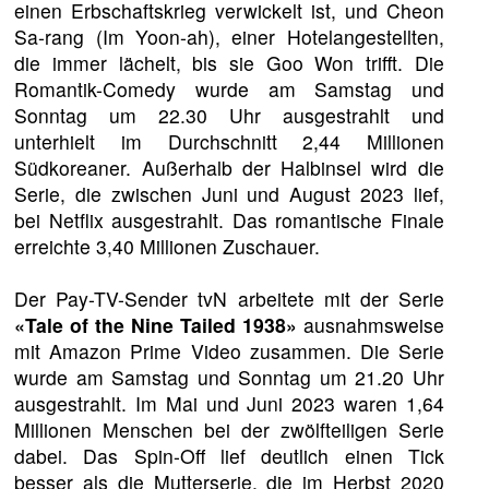
einen Erbschaftskrieg verwickelt ist, und Cheon
Sa-rang (Im Yoon-ah), einer Hotelangestellten,
die immer lächelt, bis sie Goo Won trifft. Die
Romantik-Comedy wurde am Samstag und
Sonntag um 22.30 Uhr ausgestrahlt und
unterhielt im Durchschnitt 2,44 Millionen
Südkoreaner. Außerhalb der Halbinsel wird die
Serie, die zwischen Juni und August 2023 lief,
bei Netflix ausgestrahlt. Das romantische Finale
erreichte 3,40 Millionen Zuschauer.
Der Pay-TV-Sender tvN arbeitete mit der Serie
«Tale of the Nine Tailed 1938»
ausnahmsweise
mit Amazon Prime Video zusammen. Die Serie
wurde am Samstag und Sonntag um 21.20 Uhr
ausgestrahlt. Im Mai und Juni 2023 waren 1,64
Millionen Menschen bei der zwölfteiligen Serie
dabei. Das Spin-Off lief deutlich einen Tick
besser als die Mutterserie, die im Herbst 2020