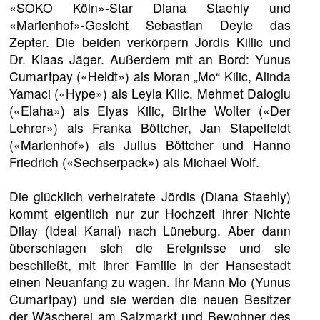
«SOKO Köln»-Star Diana Staehly und
«Marienhof»-Gesicht Sebastian Deyle das
Zepter. Die beiden verkörpern Jördis Killic und
Dr. Klaas Jäger. Außerdem mit an Bord: Yunus
Cumartpay («Heldt») als Moran „Mo“ Kilic, Alinda
Yamaci («Hype») als Leyla Kilic, Mehmet Daloglu
(«Elaha») als Elyas Kilic, Birthe Wolter («Der
Lehrer») als Franka Böttcher, Jan Stapelfeldt
(«Marienhof») als Julius Böttcher und Hanno
Friedrich («Sechserpack») als Michael Wolf.
Die glücklich verheiratete Jördis (Diana Staehly)
kommt eigentlich nur zur Hochzeit ihrer Nichte
Dilay (Ideal Kanal) nach Lüneburg. Aber dann
überschlagen sich die Ereignisse und sie
beschließt, mit ihrer Familie in der Hansestadt
einen Neuanfang zu wagen. Ihr Mann Mo (Yunus
Cumartpay) und sie werden die neuen Besitzer
der Wäscherei am Salzmarkt und Bewohner des