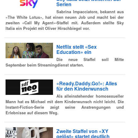
Serien
Sabrina Impacciatore, bekannt aus
«The White Lotus», hat einen neuen Job und macht bei der
zweiten «Call My Agent»-Staffel mit. Außerdem stellte Sky
Italia ein Projekt mit Oliver Hirschbiegel vor.
Netflix stellt «Sex
Education» ein
Die neue Staffel soll Mitte
September beim Streamingdienst starten.
«Ready.Daddy.Go!»: Alles
für den Kinderwunsch
Als alleinstehender homosexueller
Mann hat es Michael mit dem Kinderwunsch nicht leicht. Die
Instant-Fiction-Serie zeigt seine Anstrengungen und
Erlebnisse auf diesem Weg.
Zweite Staffel von «XY
gelöst» startet deutlich