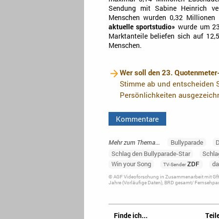
Sendung mit Sabine Heinrich ver
Menschen wurden 0,32 Millionen e
aktuelle sportstudio»
wurde um 23.
Marktanteile beliefen sich auf 12,
Menschen.
Wer soll den 23. Quotenmeter
Stimme ab und entscheiden S
Persönlichkeiten ausgezeich
Kommentare
Mehr zum Thema...
Bullyparade
D
Schlag den Bullyparade-Star
Schla
Win your Song
ZDF
da
TV-Sender
© AGF Videoforschung in Zusammenarbeit mit GfK
Jahre (Vorläufige Daten), BRD gesamt/ Fernsehpan
Finde ich...
Teile