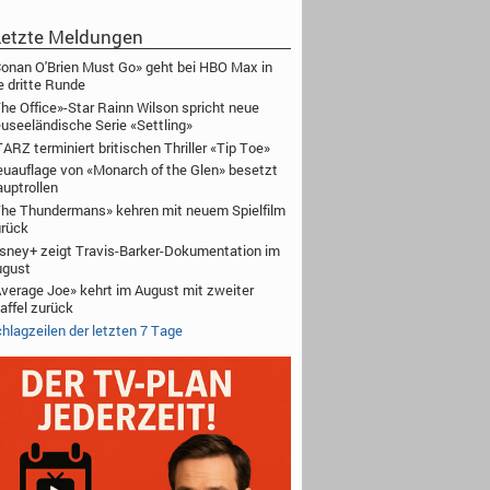
etzte Meldungen
onan O'Brien Must Go» geht bei HBO Max in
e dritte Runde
he Office»-Star Rainn Wilson spricht neue
useeländische Serie «Settling»
ARZ terminiert britischen Thriller «Tip Toe»
uauflage von «Monarch of the Glen» besetzt
uptrollen
he Thundermans» kehren mit neuem Spielfilm
rück
sney+ zeigt Travis-Barker-Dokumentation im
ugust
verage Joe» kehrt im August mit zweiter
affel zurück
hlagzeilen der letzten 7 Tage