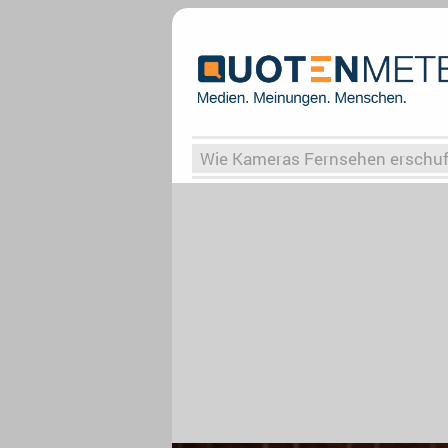
Wie Kameras Fernsehen erschu
Vergessene Serien
Von Weima
Globaler Süden
Das Ende vo
Upfronts25
AktenzeichenXY-
What the Game
Rassismus