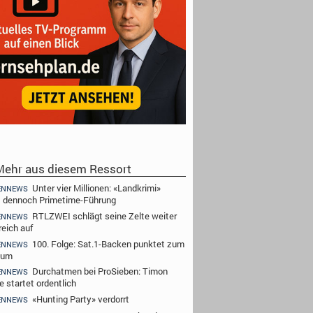
ehr aus diesem Ressort
Unter vier Millionen: «Landkrimi»
ENNEWS
t dennoch Primetime-Führung
RTLZWEI schlägt seine Zelte weiter
ENNEWS
reich auf
100. Folge: Sat.1-Backen punktet zum
ENNEWS
äum
Durchatmen bei ProSieben: Timon
ENNEWS
e startet ordentlich
«Hunting Party» verdorrt
ENNEWS