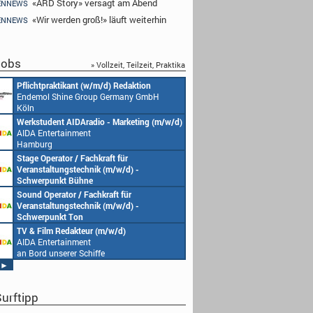
«ARD Story» versagt am Abend
ENNEWS
«Wir werden groß!» läuft weiterhin
ENNEWS
obs
» Vollzeit, Teilzeit, Praktika
Pflichtpraktikant (w/m/d) Redaktion
Endemol Shine Group Germany GmbH
Köln
Werkstudent AIDAradio - Marketing (m/w/d)
AIDA Entertainment
Hamburg
Stage Operator / Fachkraft für
Veranstaltungstechnik (m/w/d) -
Schwerpunkt Bühne
AIDA Entertainment
Sound Operator / Fachkraft für
an Bord unserer Schiffe
Veranstaltungstechnik (m/w/d) -
Schwerpunkt Ton
AIDA Entertainment
TV & Film Redakteur (m/w/d)
an Bord unserer Schiffe
AIDA Entertainment
an Bord unserer Schiffe
►
urftipp