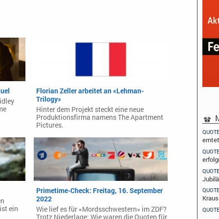
uel
Florian Zeller arbeitet an «Lehman-
Trilogy»
idley
lme
Hinter dem Projekt steckt eine neue
M
Produktionsfirma namens The Apartment
Pictures.
QUOT
ernte
QUOT
erfolg
QUOT
Jubil
Primetime-Check: Freitag, 16. September
QUOT
Kraus
2022
en
st ein
Wie lief es für «Mordsschwestern» im ZDF?
QUOT
Trotz Niederlage: Wie waren die Quoten für