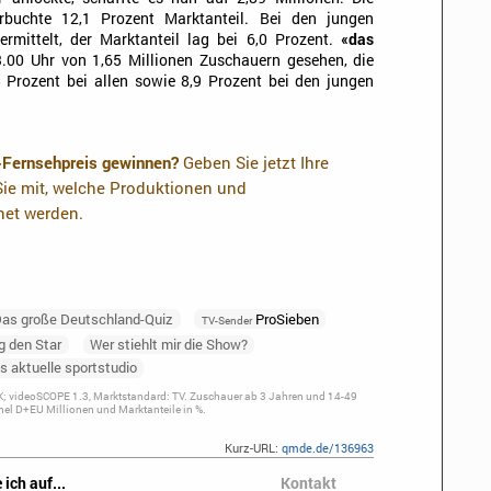
buchte 12,1 Prozent Marktanteil. Bei den jungen
rmittelt, der Marktanteil lag bei 6,0 Prozent.
«das
00 Uhr von 1,65 Millionen Zuschauern gesehen, die
5 Prozent bei allen sowie 8,9 Prozent bei den jungen
-Fernsehpreis gewinnen?
Geben Sie jetzt Ihre
ie mit, welche Produktionen und
net werden.
as große Deutschland-Quiz
ProSieben
TV-Sender
g den Star
Wer stiehlt mir die Show?
s aktuelle sportstudio
; videoSCOPE 1.3, Marktstandard: TV. Zuschauer ab 3 Jahren und 14-49
el D+EU Millionen und Marktanteile in %.
Kurz-URL:
qmde.de/136963
 ich auf...
Kontakt