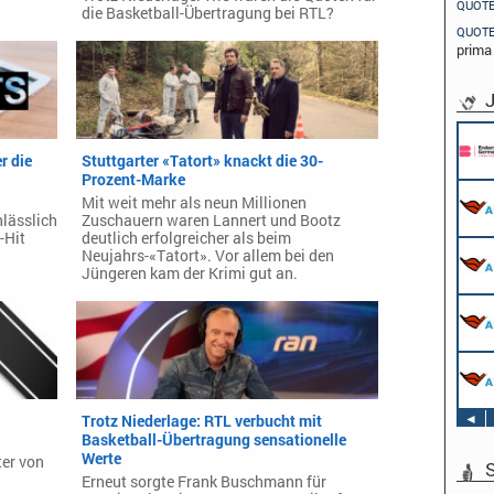
QUOT
die Basketball-Übertragung bei RTL?
QUOT
prima
J
r die
Stuttgarter «Tatort» knackt die 30-
Prozent-Marke
Mit weit mehr als neun Millionen
nlässlich
Zuschauern waren Lannert und Bootz
-Hit
deutlich erfolgreicher als beim
Neujahrs-«Tatort». Vor allem bei den
Jüngeren kam der Krimi gut an.
◄
Trotz Niederlage: RTL verbucht mit
Basketball-Übertragung sensationelle
Werte
ter von
S
Erneut sorgte Frank Buschmann für