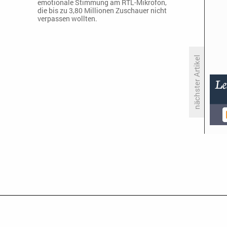
emotionale Stimmung am RTL-Mikrofon,
die bis zu 3,80 Millionen Zuschauer nicht
verpassen wollten.
nächster Artikel
Maue Ausbeute für Tobi Krell