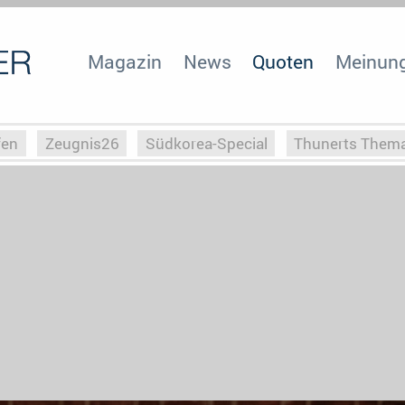
Magazin
News
Quoten
Meinun
fen
Zeugnis26
Südkorea-Special
Thunerts Them
r zu Hitler
Die Serientheorie
Faszination Horrorfil
n
Halloweeen
Weihnachts-Special
ZeugUpfronts
Special
Buchclub
Heim-EM
Screenforce25
Po
Buchclub
YouTuber
eSport im TV
Screenforce