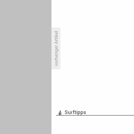
vorheriger Artikel
«Sportschau» weiter klasse
Surftipps