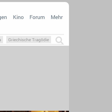
gen
Kino
Forum
Mehr
a
Griechische Tragödie
m
Die Macht der KI
26
nisvergabe
dcast-Reviews
Upfronts21