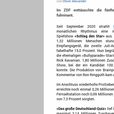
von
Oliver Alexander
Im ZDF enttäuschte die fünf
fulminant.
Seit September 2020 strahlt
monatlichen Rhythmus eine 
Spielshow
«Schlag den Star»
aus. 
1,32 Millionen Menschen stun
Empfangsgerät, die zweite Juli-A
fabelhafte 15,0 Prozent. Nun begr
die ehemaligen «Bullyparade»-Star
Rick Kavanian. 1,80 Millionen Zusc
Show, bei der ein Kandidat 100
konnte. Die Produktion von Brainpo
Kommentar von Ron Ringguth kam au
Im Anschluss wiederholte ProSieb
erreichte noch einmal 0,26 Million
Fernsehstation noch 0,09 Millionen 
von 7,3 Prozent sorgten.
«Das große Deutschland-Quiz»
lief
maximal 3,14 Millionen Zuschauer