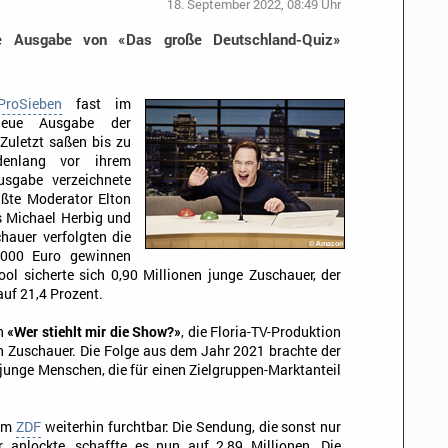
18. September 2022, 08:49 Uhr
te Ausgabe von «Das große Deutschland-Quiz»
ProSieben
fast im
neue Ausgabe der
Zuletzt saßen bis zu
denlang vor ihrem
usgabe verzeichnete
üßte Moderator Elton
s Michael Herbig und
hauer verfolgten die
.000 Euro gewinnen
ol sicherte sich 0,90 Millionen junge Zuschauer, der
f 21,4 Prozent.
en
«Wer stiehlt mir die Show?»
, die Floria-TV-Produktion
en Zuschauer. Die Folge aus dem Jahr 2021 brachte der
junge Menschen, die für einen Zielgruppen-Marktanteil
 im
ZDF
weiterhin furchtbar: Die Sendung, die sonst nur
 anlockte, schaffte es nun auf 2,89 Millionen. Die