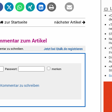
L
«C
di
zur Startseite
nächster Artikel
«T
ne
ST
Ne
mmentar zum Artikel
Ha
«T
zu
Di
A
«A
St
Sc