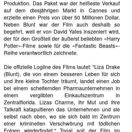
Produktion. Das Paket war der heißeste Verkauf
auf dem diesjährigen Markt in Cannes und
erzielte einen Preis von über 50 Millionen Dollar.
Neben Blunt war der Film auch deshalb so
begehrt, weil er von David Yates inszeniert wird,
der für den Großteil der äußerst beliebten «Harry
Potter»-Filme sowie für die «Fantastic Beasts»-
Reihe verantwortlich zeichnete.
Die offizielle Logline des Films lautet: "Liza Drake
(Blunt), die von einem besseren Leben für sich
und ihre kleine Tochter träumt, landet einen Job
bei einem scheiternden Pharmaunternehmen in
einem vergilbten Einkaufszentrum in
Zentralflorida. Lizas Charme, ihr Mut und ihre
Tatkraft katapultieren das Unternehmen und sie
selbst nach oben, wo sie sich bald im Zentrum
einer kriminellen Verschwörung mit tödlichen
Folgen wiederfindet." Tonal soll der Film im